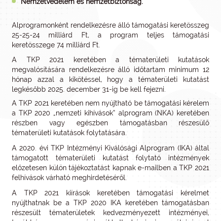
Nemzetvédelem és nemzetbiztonság.
Alprogramonként rendelkezésre álló támogatási keretösszeg
25-25-24 milliárd Ft, a program teljes támogatási
keretösszege 74 milliárd Ft.
A TKP 2021 keretében a tématerületi kutatások
megvalósítására rendelkezésre álló időtartam minimum 12
hónap azzal a kikötéssel, hogy a tématerületi kutatást
legkésőbb 2025. december 31-ig be kell fejezni.
A TKP 2021 keretében nem nyújtható be támogatási kérelem
a TKP 2020 „nemzeti kihívások” alprogram (NKA) keretében
részben vagy egészben támogatásban részesülő
tématerületi kutatások folytatására.
A 2020. évi TKP Intézményi Kiválósági Alprogram (IKA) által
támogatott tématerületi kutatást folytató intézmények
előzetesen külön tájékoztatást kapnak e-mailben a TKP 2021
felhívások várható meghirdetéséről.
A TKP 2021 kiírások keretében támogatási kérelmet
nyújthatnak be a TKP 2020 IKA keretében támogatásban
részesült tématerületek kedvezményezett intézményei,