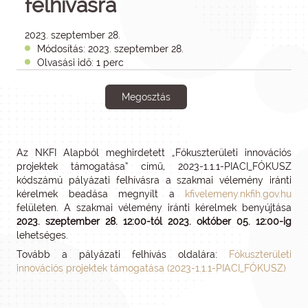
felhívásra
2023. szeptember 28.
Módosítás: 2023. szeptember 28.
Olvasási idő: 1 perc
Megosztás
Az NKFI Alapból meghirdetett „Fókuszterületi innovációs
projektek támogatása” című, 2023-1.1.1-PIACI_FÓKUSZ
kódszámú pályázati felhívásra a szakmai vélemény iránti
kérelmek beadása megnyílt a
kfivelemeny.nkfih.gov.hu
felületen. A szakmai vélemény iránti kérelmek benyújtása
2023. szeptember 28. 12:00-tól 2023. október 05. 12:00-ig
lehetséges.
Tovább a pályázati felhívás oldalára:
Fókuszterületi
innovációs projektek támogatása (2023-1.1.1-PIACI_FÓKUSZ)