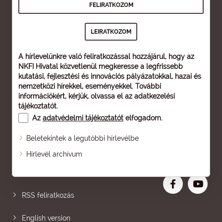
A hírlevelünkre való feliratkozással hozzájárul, hogy az
NKFI Hivatal közvetlenül megkeresse a legfrissebb
kutatási, fejlesztési és innovációs pályázatokkal, hazai és
nemzetközi hírekkel, eseményekkel. További
információkért, kérjük, olvassa el az
adatkezelési
tájékoztatót
.
Az
adatvédelmi tájékoztatót
elfogadom.
Beletekintek a legutóbbi hírlevélbe
Oldaltérkép
Hírlevél archívum
Nagyobb betű
RSS feliratkozás
English version