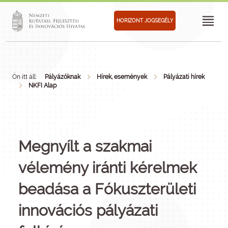
HORIZONT JOGSEGÉLY
Ön itt áll:
Pályázóknak
Hírek, események
Pályázati hírek
NKFI Alap
Megnyílt a szakmai
vélemény iránti kérelmek
beadása a Fókuszterületi
innovációs pályázati