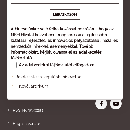
A hírlevelünkre való feliratkozással hozzájárul, hogy az
NKFI Hivatal közvetlenül megkeresse a legfrissebb
kutatási, fejlesztési és innovációs pályázatokkal, hazai és
nemzetközi hírekkel, eseményekkel. További
információkért, kérjük, olvassa el az
adatkezelési
tájékoztatót
.
Az
adatvédelmi tájékoztatót
elfogadom.
Beletekintek a legutóbbi hírlevélbe
Oldaltérkép
Hírlevél archívum
Nagyobb betű
RSS feliratkozás
English version