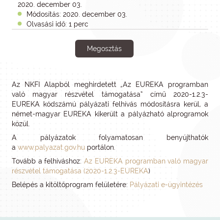
2020. december 03.
Módosítás: 2020. december 03.
Olvasási idő: 1 perc
Megosztás
Az NKFI Alapból meghirdetett „Az EUREKA programban
való magyar részvétel támogatása” című 2020-1.2.3-
EUREKA kódszámú pályázati felhívás módosításra kerül, a
német-magyar EUREKA kikerült a pályázható alprogramok
közül.
A pályázatok folyamatosan benyújthatók
a
www.palyazat.gov.hu
portálon.
Tovább a felhíváshoz:
Az EUREKA programban való magyar
részvétel támogatása (2020-1.2.3-EUREKA
)
Belépés a kitöltőprogram felületére:
Pályázati e-ügyintézés