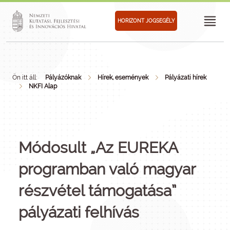
HORIZONT JOGSEGÉLY
Ön itt áll:
Pályázóknak
Hírek, események
Pályázati hírek
NKFI Alap
Módosult „Az EUREKA
programban való magyar
részvétel támogatása”
pályázati felhívás