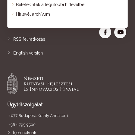
Beletekintek a legutóbbi hírlevélbe
Oldaltérkép
Hírlevél archívum
Nagyobb betű
RSS feliratkozás
English version
Ügyfélszolgálat
1077 Budapest, Kéthly Anna tér 1.
+36 1 795 9500
Írjon nekünk