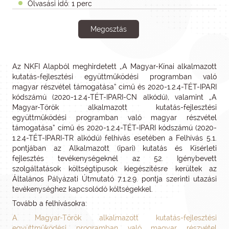
Olvasási idő: 1 perc
Megosztás
Az NKFI Alapból meghirdetett „A Magyar-Kínai alkalmazott
kutatás-fejlesztési együttműködési programban való
magyar részvétel támogatása” című és 2020-1.2.4-TÉT-IPARI
kódszámú (2020-1.2.4-TÉT-IPARI-CN alkódú), valamint „A
Magyar-Török alkalmazott kutatás-fejlesztési
együttműködési programban való magyar részvétel
támogatása” című és 2020-1.2.4-TÉT-IPARI kódszámú (2020-
1.2.4-TÉT-IPARI-TR alkódú) felhívás esetében a Felhívás 5.1.
pontjában az Alkalmazott (ipari) kutatás és Kísérleti
fejlesztés tevékenységeknél az 52. Igénybevett
szolgáltatások költségtípusok kiegészítésre kerültek az
Általános Pályázati Útmutató 7.1.2.9. pontja szerinti utazási
tevékenységhez kapcsolódó költségekkel.
Tovább a felhívásokra:
A Magyar-Török alkalmazott kutatás-fejlesztési
együttműködési programban való magyar részvétel