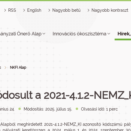
RSS
English
Nagyobb betű
Nagyobb kontraszt
ányzati Önerő Alap
Innovációs ökoszisztéma
Hírek
k
NKFI Alap
dosult a 2021-4.1.2-NEMZ_K
únius 24.
Módosítás: 2025. július 15.
Olvasási idő: 1 perc
Alapból meghirdetett 2021-4.1.2-NEMZ_KI azonosító kódszámú pályá
s pályázati keretösszeg a 2024. május 1. és 2024. szeptember 30