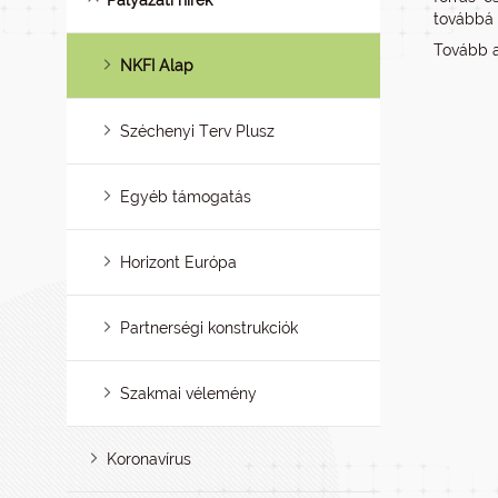
Pályázati hírek
továbbá 
Tovább a
NKFI Alap
Széchenyi Terv Plusz
Egyéb támogatás
Horizont Európa
Partnerségi konstrukciók
Szakmai vélemény
Koronavírus