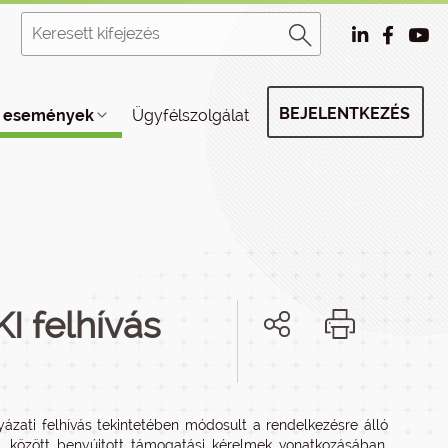
BEJELENTKEZÉS
, események
Ügyfélszolgálat
I felhívás
zati felhívás tekintetében módosult a rendelkezésre álló
. között benyújtott támogatási kérelmek vonatkozásában,