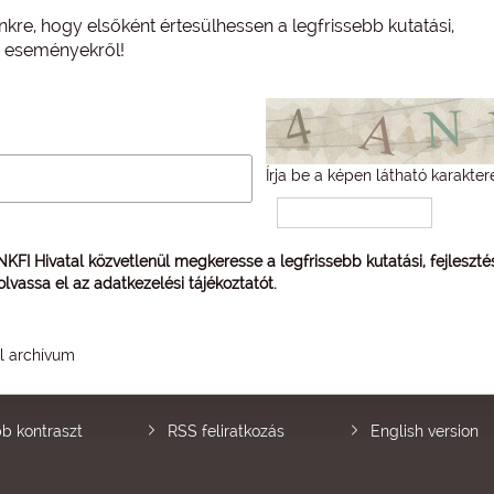
nkre, hogy elsőként értesülhessen a legfrissebb kutatási,
és eseményekről!
Írja be a képen látható karakter
 NKFI Hivatal közvetlenül megkeresse a legfrissebb kutatási, fejleszt
 olvassa el az
adatkezelési tájékoztatót
.
él archívum
b kontraszt
RSS feliratkozás
English version