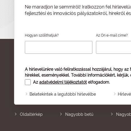
Ne maradjon le semmiről! Iratkozzon fel hírlevelü
fejlesztési és innovációs pályázatokról, hírekről 
Hogyan szólíthatjuk?
Az Ön e-mail címe?
A hírlevelünkre való feliratkozással hozzájárul, hogy az
hírekkel, eseményekkel. További információkért, kérjük,
Az
adatvédelmi tájékoztatót
elfogadom.
Beletekintek a legutóbbi hírlevélbe
Hírlev
Oldaltérkép
Nagyobb betű
Nagyob