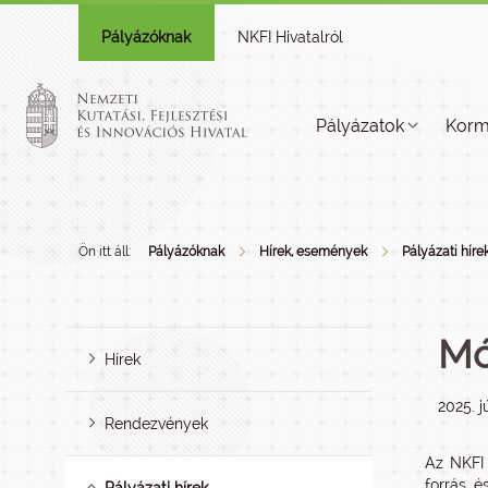
Pályázóknak
NKFI Hivatalról
Pályázatok
Korm
Ön itt áll:
Pályázóknak
Hírek, események
Pályázati híre
Mó
Hírek
2025. j
Rendezvények
Az NKFI 
forrás é