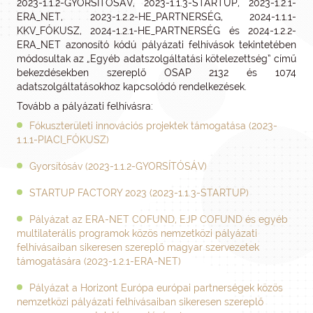
2023-1.1.2-GYORSÍTÓSÁV, 2023-1.1.3-STARTUP, 2023-1.2.1-
ERA_NET, 2023-1.2.2-HE_PARTNERSÉG, 2024-1.1.1-
KKV_FÓKUSZ, 2024-1.2.1-HE_PARTNERSÉG és 2024-1.2.2-
ERA_NET azonosító kódú pályázati felhívások tekintetében
módosultak az „Egyéb adatszolgáltatási kötelezettség” című
bekezdésekben szereplő OSAP 2132 és 1074
adatszolgáltatásokhoz kapcsolódó rendelkezések.
Tovább a pályázati felhívásra:
Fókuszterületi innovációs projektek támogatása (2023-
1.1.1-PIACI_FÓKUSZ)
Gyorsítósáv (2023-1.1.2-GYORSÍTÓSÁV)
STARTUP FACTORY 2023 (2023-1.1.3-STARTUP)
Pályázat az ERA-NET COFUND, EJP COFUND és egyéb
multilaterális programok közös nemzetközi pályázati
felhívásaiban sikeresen szereplő magyar szervezetek
támogatására (2023-1.2.1-ERA-NET)
Pályázat a Horizont Európa európai partnerségek közös
nemzetközi pályázati felhívásaiban sikeresen szereplő