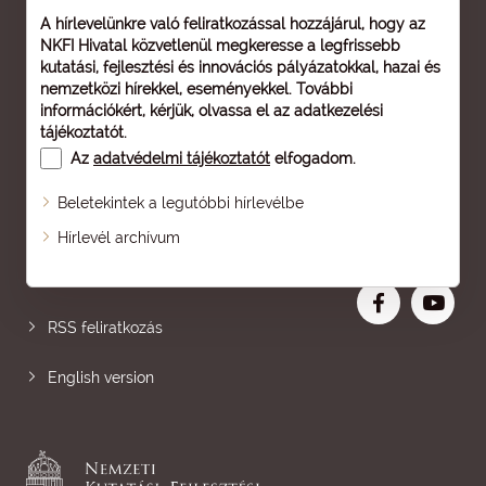
A hírlevelünkre való feliratkozással hozzájárul, hogy az
NKFI Hivatal közvetlenül megkeresse a legfrissebb
kutatási, fejlesztési és innovációs pályázatokkal, hazai és
nemzetközi hírekkel, eseményekkel. További
információkért, kérjük, olvassa el az
adatkezelési
tájékoztatót
.
Az
adatvédelmi tájékoztatót
elfogadom.
Beletekintek a legutóbbi hírlevélbe
Oldaltérkép
Hírlevél archívum
Nagyobb betű
RSS feliratkozás
English version