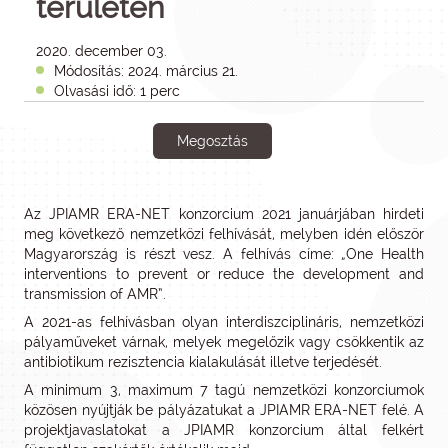
területén
2020. december 03.
Módosítás: 2024. március 21.
Olvasási idő: 1 perc
Megosztás
Az JPIAMR ERA-NET konzorcium 2021 januárjában hirdeti
meg következő nemzetközi felhívását, melyben idén először
Magyarország is részt vesz. A felhívás címe: „One Health
interventions to prevent or reduce the development and
transmission of AMR”.
A 2021-as felhívásban olyan interdiszciplináris, nemzetközi
pályaműveket várnak, melyek megelőzik vagy csökkentik az
antibiotikum rezisztencia kialakulását illetve terjedését.
A minimum 3, maximum 7 tagú nemzetközi konzorciumok
közösen nyújtják be pályázatukat a JPIAMR ERA-NET felé. A
projektjavaslatokat a JPIAMR konzorcium által felkért