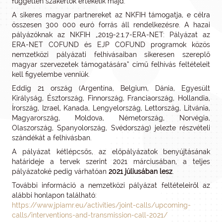
független szakértők értékelik majd.
A sikeres magyar partnereket az NKFIH támogatja, e célra
összesen 300 000 euró forrás áll rendelkezésre. A hazai
pályázóknak az NKFIH „2019-2.1.7-ERA-NET: Pályázat az
ERA-NET COFUND és EJP COFUND programok közös
nemzetközi pályázati felhívásaiban sikeresen szereplő
magyar szervezetek támogatására” című felhívás feltételeit
kell figyelembe venniük.
Eddig 21 ország (Argentína, Belgium, Dánia, Egyesült
Királyság, Észtország, Finnország, Franciaország, Hollandia,
Írország, Izrael, Kanada, Lengyelország, Lettország, Litvánia,
Magyarország, Moldova, Németország, Norvégia,
Olaszország, Spanyolország, Svédország) jelezte részvételi
szándékát a felhívásban.
A pályázat kétlépcsős, az előpályázatok benyújtásának
határideje a tervek szerint 2021 márciusában, a teljes
pályázatoké pedig várhatóan
2021 júliusában lesz
.
További információ a nemzetközi pályázat feltételeiről az
alábbi honlapon található:
https://www.jpiamr.eu/activities/joint-calls/upcoming-
calls/interventions-and-transmission-call-2021/