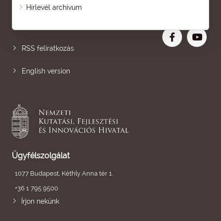
Oldaltérkép
Hírlevél archívum
Nagyobb betű
RSS feliratkozás
English version
Ügyfélszolgálat
1077 Budapest, Kéthly Anna tér 1.
+36 1 795 9500
Írjon nekünk