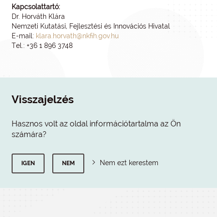
Kapcsolattartó:
Dr. Horváth Klára
Nemzeti Kutatási, Fejlesztési és Innovációs Hivatal
E-mail:
klara.horvath@nkfih.gov.hu
Tel.: +36 1 896 3748
Visszajelzés
Hasznos volt az oldal információtartalma az Ön
számára?
Nem ezt kerestem
IGEN
NEM