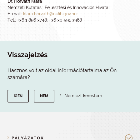
Dr. Horváth Klára
Nemzeti Kutatási, Fejlesztési és Innovációs Hivatal
E-mail:
klara.horvath@nkfih.gov.hu
Tel.: +36 1 896 3748; +36 30 591 3968
Visszajelzés
Hasznos volt az oldal információtartalma az Ön
számára?
Nem ezt kerestem
IGEN
NEM
PÁLYÁZATOK