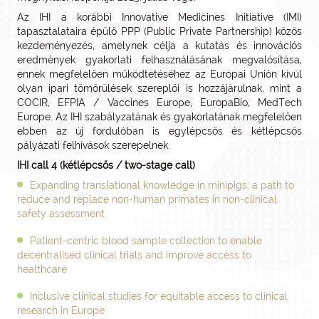
Az IHI a korábbi Innovative Medicines Initiative (IMI)
tapasztalataira épülő PPP (Public Private Partnership) közös
kezdeményezés, amelynek célja a kutatás és innovációs
eredmények gyakorlati felhasználásának megvalósítása,
ennek megfelelően működtetéséhez az Európai Unión kívül
olyan ipari tömörülések szereplői is hozzájárulnak, mint a
COCIR, EFPIA / Vaccines Europe, EuropaBio, MedTech
Europe. Az IHI szabályzatának és gyakorlatának megfelelően
ebben az új fordulóban is egylépcsős és kétlépcsős
pályázati felhívások szerepelnek.
IHI call 4 (kétlépcsős / two-stage call)
Expanding translational knowledge in minipigs: a path to
reduce and replace non-human primates in non-clinical
safety assessment
Patient-centric blood sample collection to enable
decentralised clinical trials and improve access to
healthcare
Inclusive clinical studies for equitable access to clinical
research in Europe