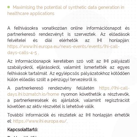
Maximising the potential of synthetic data generation in
healthcare applications
A felhívásokra vonatkozóan online információsnapot és
partnerkereső rendezvényt is szerveztek. Az előadások
felvételei és diái elérhetők az IHI honlapján:
https://www.ihi.europa.eu/news-events/events/ihi-call-
days-calls-4-5
.
Az információsnapok keretében szó volt az IHI pályázati
szabályokról, eljárásokról, valamint ismertették az egyes
felhívások tartalmát. Az egylépcsős pályázatokhoz kötődően
külön előadás szólt a pénzügyi tervezésről is.
A partnerkereső rendezvény felületén
https://ihi-call-
days.ihi.b2match.io/home
nyomon követhetők a résztvevők,
a partnerkeresések és ajánlatok, valamint regisztrációt
követően az aktív részvétel is lehetővé válik.
További információk és részletek az IHI honlapján érhetők
el:
https://www.ihi.europa.eu/
.
Kapcsolattartó: