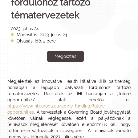
fordulóhoz tartozó
tématervezetek
2023. július 24.
Módosítás: 2023. július 24.
Olvasási idő: 2 perc
Megosztás
Megjelentek az Innovative Health Initiative (IHI) partnerség
honlapján a legújabb pályázati fordulóhoz tartozó
tématervezetek. Részletek az IHI honlapján a „future
opportunities” alatt érhetők el:
https://www.ihi.europa.eu/apply-funding/future-
opportunities
. A tervezetek a Governing Board jóváhagyását
követően válnak véglegessé, ezért a pályázóknak a
felhívások megjelenését követően ellenőrizniük kell, hogy
történtek-e változások a szövegben. A felhívások várható
megnyitási időpontja 2023. július vége.