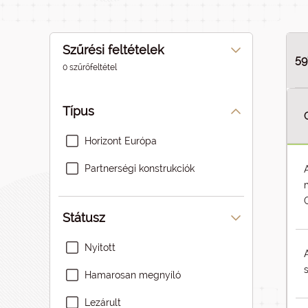
Szűrési feltételek
59
0 szűrőfeltétel
Típus
Horizont Európa
Partnerségi konstrukciók
Státusz
Nyitott
Hamarosan megnyíló
Lezárult