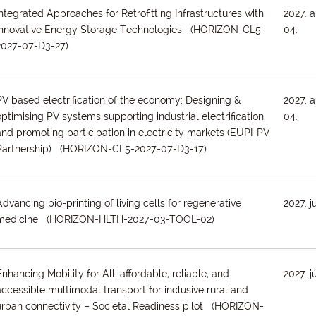
Integrated Approaches for Retrofitting Infrastructures with
2027. 
Innovative Energy Storage Technologies (HORIZON-CL5-
04.
2027-07-D3-27)
PV based electrification of the economy: Designing &
2027. 
optimising PV systems supporting industrial electrification
04.
and promoting participation in electricity markets (EUPI-PV
Partnership) (HORIZON-CL5-2027-07-D3-17)
Advancing bio-printing of living cells for regenerative
2027. j
medicine (HORIZON-HLTH-2027-03-TOOL-02)
Enhancing Mobility for All: affordable, reliable, and
2027. j
accessible multimodal transport for inclusive rural and
urban connectivity – Societal Readiness pilot (HORIZON-