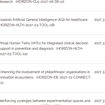
Research (HORIZON-CL5-2027-06-D6-12)
Towards Artificial General Intelligence (AGI) for healthcare
2027. j
(HORIZON-HLTH-2027-03-TOOL-08)
Virtual Human Twins (VHTs) for integrated clinical decision
2027. j
support in prevention and diagnosis (HORIZON-HLTH-
2027-03-TOOL-04)
Enhancing the involvement of philanthropic organisations in
2027. j
innovation ecosystems (HORIZON-EIE-2027-01-CONNECT-
03)
Reinforcing synergies between experimentation spaces and
2027. j