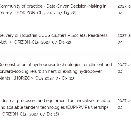
Community of practice - Data-Driven Decision-Making in
2027. 
Energy (HORIZON-CL5-2027-07-D3-28)
04.
Delivery of industrial CCUS clusters – Societal Readiness
2027. 
pilot (HORIZON-CL5-2027-07-D3-32)
04.
Demonstration of hydropower technologies for efficient and
2027. 
forward-looking refurbishment of existing hydropower
04.
plants (HORIZON-CL5-2027-07-D3-11)
Industrial processes and equipment for innovative, reliable
2027. 
and scalable tandem technologies (EUPI-PV Partnership)
04.
(HORIZON-CL5-2027-07-D3-16)