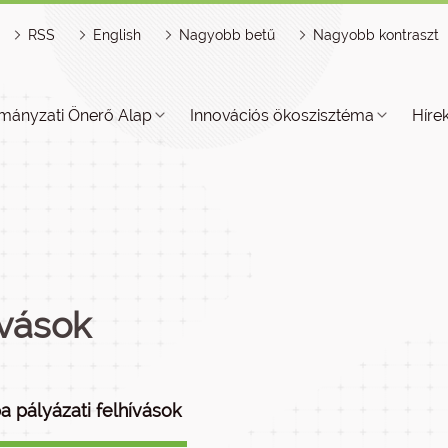
RSS
English
Nagyobb betű
Nagyobb kontraszt
mányzati Önerő Alap
Innovációs ökoszisztéma
Híre
ívások
a pályázati felhívások