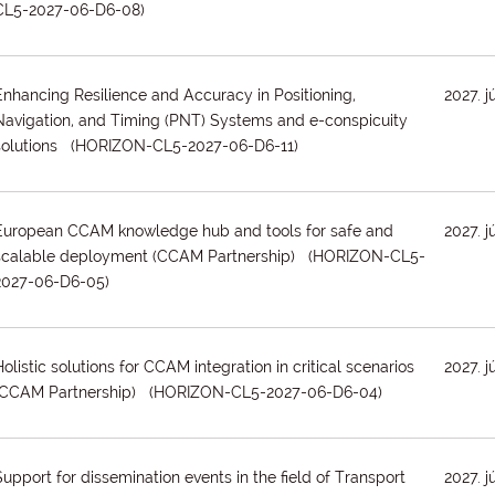
CL5-2027-06-D6-08)
Enhancing Resilience and Accuracy in Positioning,
2027. j
Navigation, and Timing (PNT) Systems and e-conspicuity
solutions (HORIZON-CL5-2027-06-D6-11)
European CCAM knowledge hub and tools for safe and
2027. j
scalable deployment (CCAM Partnership) (HORIZON-CL5-
2027-06-D6-05)
Holistic solutions for CCAM integration in critical scenarios
2027. j
(CCAM Partnership) (HORIZON-CL5-2027-06-D6-04)
Support for dissemination events in the field of Transport
2027. j