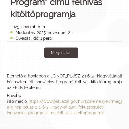
Program” című felhívás
kitöltőprogramja
2025. november 21.
Módosítás: 2025. november 21.
Olvasási idő: 1 perc
Megosztás
Elérhető a honlapon a „GINOP_PLUSZ-2.1.6-25 Nagyvállalati
Fókuszterületi Innovációs Program” felhívás kitöltőprogramja
az EPTK felületen.
Bővebb
információ:
https://www.palyazat.gov.hu/kozlemenyek/megjelen
a-ginop-plusz-2-1-6-25-nagyvallalati-fokuszteruleti-
innovacios-program-cimu-felhivas-kitoltoprogramja