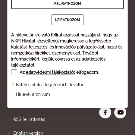
A hírlevelünkre való feliratkozással hozzájárul, hogy az
NKFI Hivatal közvetlenül megkeresse a legfrissebb
kutatási, fejlesztési és innovációs pályázatokkal, hazai és
nemzetközi hírekkel, eseményekkel. További
információkért, kérjük, olvassa el az
adatkezelési
tájékoztatót
.
Az
adatvédelmi tájékoztatót
elfogadom.
Beletekintek a legutóbbi hírlevélbe
Oldaltérkép
Hírlevél archívum
Nagyobb betű
RSS feliratkozás
English version