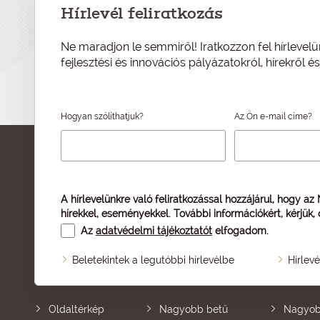
Hírlevél feliratkozás
Ne maradjon le semmiről! Iratkozzon fel hírlevelü
fejlesztési és innovációs pályázatokról, hírekről 
Hogyan szólíthatjuk?
Az Ön e-mail címe?
A hírlevelünkre való feliratkozással hozzájárul, hogy az
hírekkel, eseményekkel. További információkért, kérjük,
Az
adatvédelmi tájékoztatót
elfogadom.
Beletekintek a legutóbbi hírlevélbe
Hírlev
Oldaltérkép
Nagyobb betű
Nagyob