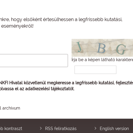
nkre, hogy elsőként értesülhessen a legfrissebb kutatási,
és eseményekről!
Írja be a képen látható karakter
 NKFI Hivatal közvetlenül megkeresse a legfrissebb kutatási, fejleszt
 olvassa el az
adatkezelési tájékoztatót
.
él archívum
b kontraszt
RSS feliratkozás
English version