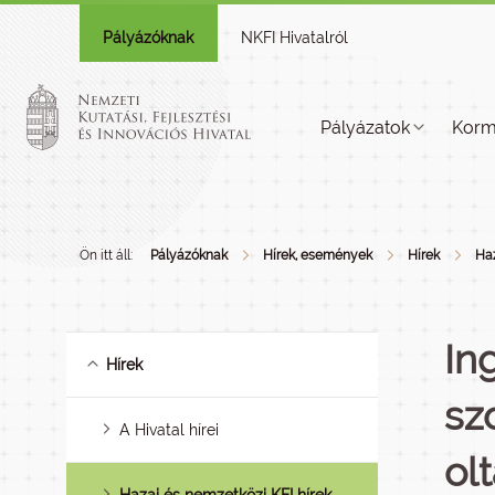
Pályázóknak
NKFI Hivatalról
Pályázatok
Korm
Ön itt áll:
Pályázóknak
Hírek, események
Hírek
Haz
In
Hírek
sz
A Hivatal hírei
ol