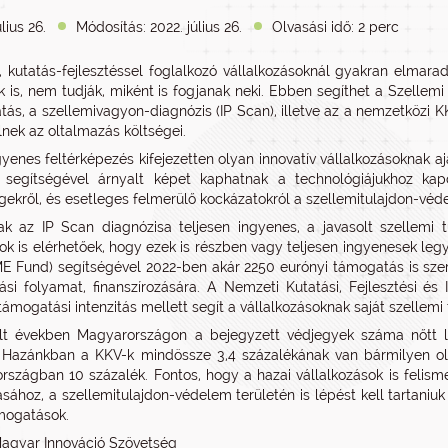
lius 26.
Módosítás: 2022. július 26.
Olvasási idő: 2 perc
v, kutatás-fejlesztéssel foglalkozó vállalkozásoknál gyakran elmar
k is, nem tudják, miként is fogjanak neki. Ebben segíthet a Szellem
atás, a szellemivagyon-diagnózis (IP Scan), illetve az a nemzetközi 
nek az oltalmazás költségei.
gyenes feltérképezés kifejezetten olyan innovatív vállalkozásoknak aj
 segítségével árnyalt képet kaphatnak a technológiájukhoz kap
gekről, és esetleges felmerülő kockázatokról a szellemitulajdon-védel
 az IP Scan diagnózisa teljesen ingyenes, a javasolt szellemi tu
ok is elérhetőek, hogy ezek is részben vagy teljesen ingyenesek le
E Fund) segítségével 2022-ben akár 2250 eurónyi támogatás is szer
ási folyamat, finanszírozására. A Nemzeti Kutatási, Fejlesztési és
 támogatási intenzitás mellett segít a vállalkozásoknak saját szelle
lt években Magyarországon a bejegyzett védjegyek száma nőtt le
. Hazánkban a KKV-k mindössze 3,4 százalékának van bármilyen ol
rszágban 10 százalék. Fontos, hogy a hazai vállalkozások is felism
sához, a szellemitulajdon-védelem területén is lépést kell tartaniu
mogatások.
Magyar Innováció Szövetség