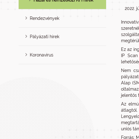
Hazai és nemzetközi KFI hírek
2022. jú
Rendezvények
Innovatí
szeretné
szolgált
Pályázati hírek
megtérül
Ez az in
Koronavírus
IP Scan
lehetősé
Nem csak
pályázat
Alap (SM
oltalmaz
jelentős
Az elmú
átlagtól
Lengyelo
megtartá
uniós tá
Forrás: 