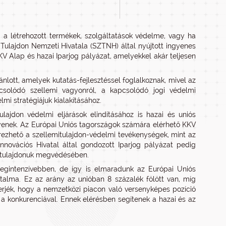
ad a létrehozott termékek, szolgáltatások védelme, vagy ha
i Tulajdon Nemzeti Hivatala (SZTNH) által nyújtott ingyenes
KKV Alap és hazai Iparjog pályázat, amelyekkel akár teljesen
ánlott, amelyek kutatás-fejlesztéssel foglalkoznak, mivel az
csolódó szellemi vagyonról, a kapcsolódó jogi védelmi
mi stratégiájuk kialakításához.
lajdon védelmi eljárások elindításához is hazai és uniós
gyenek. Az Európai Uniós tagországok számára elérhető KKV
ezhető a szellemitulajdon-védelmi tevékenységek, mint az
 Innovációs Hivatal által gondozott Iparjog pályázat pedig
mi tulajdonuk megvédésében.
gintenzívebben, de így is elmaradunk az Európai Uniós
talma. Ez az arány az unióban 8 százalék fölött van, míg
erjék, hogy a nemzetközi piacon való versenyképes pozíció
k a konkurenciával. Ennek elérésben segítenek a hazai és az