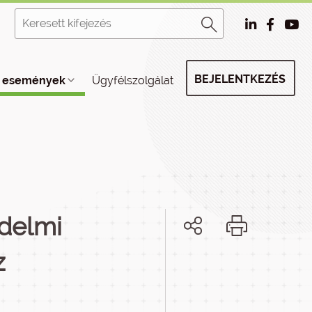
BEJELENTKEZÉS
, események
Ügyfélszolgálat
édelmi
z