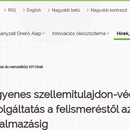
RSS
English
Nagyobb betű
Nagyobb kontraszt
ányzati Önerő Alap
Innovációs ökoszisztéma
Hírek
ai és nemzetközi KFI hírek
gyenes szellemitulajdon-v
olgáltatás a felismeréstől a
talmazásig