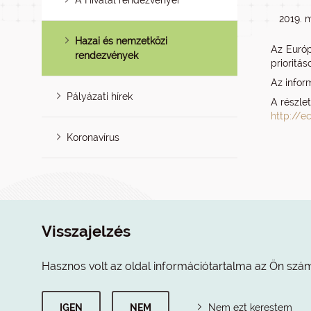
A Hivatal rendezvényei
2019. 
Hazai és nemzetközi
Az Európ
rendezvények
prioritá
Az infor
Pályázati hírek
A részle
http://
Koronavírus
Visszajelzés
Hasznos volt az oldal információtartalma az Ön szá
IGEN
NEM
Nem ezt kerestem