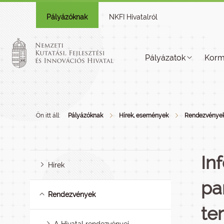
Pályázóknak
NKFI Hivatalról
Pályázatok
Korm
Ön itt áll:
Pályázóknak
Hírek, események
Rendezvénye
In
Hírek
pa
Rendezvények
te