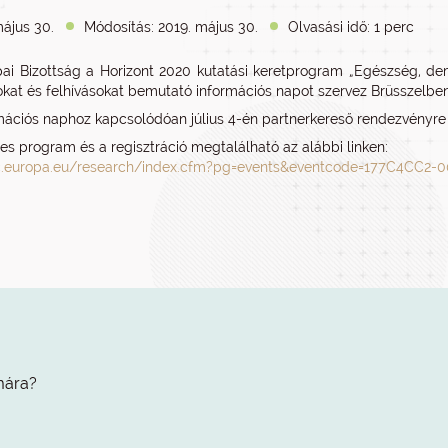
május 30.
Módosítás: 2019. május 30.
Olvasási idő: 1 perc
ai Bizottság a Horizont 2020 kutatási keretprogram „Egészség, demo
sokat és felhívásokat bemutató információs napot szervez Brüsszelben 
mációs naphoz kapcsolódóan július 4-én partnerkereső rendezvényre 
tes program és a regisztráció megtalálható az alábbi linken:
ec.europa.eu/research/index.cfm?pg=events&eventcode=177C4CC2
mára?