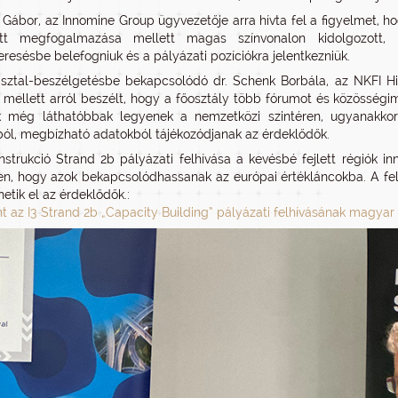
e Gábor, az Innomine Group ügyvezetője arra hívta fel a figyelmet, h
ott megfogalmazása mellett magas színvonalon kidolgozott, 
eresésbe belefogniuk és a pályázati pozíciókra jelentkezniük.
sztal-beszélgetésbe bekapcsolódó dr. Schenk Borbála, az NKFI H
mellett arról beszélt, hogy a főosztály több fórumot és közösségim
 még láthatóbbak legyenek a nemzetközi szintéren, ugyanakkor a
ból, megbízható adatokból tájékozódjanak az érdeklődők.
nstrukció Strand 2b pályázati felhívása a kevésbé fejlett régiók i
n, hogy azok bekapcsolódhassanak az európai értékláncokba. A fe
hetik el az érdeklődők.:
t az I3 Strand 2b „Capacity Building” pályázati felhívásának magy