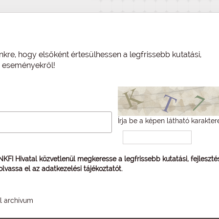
nkre, hogy elsőként értesülhessen a legfrissebb kutatási,
és eseményekről!
Írja be a képen látható karakter
 NKFI Hivatal közvetlenül megkeresse a legfrissebb kutatási, fejleszt
 olvassa el az
adatkezelési tájékoztatót
.
él archívum