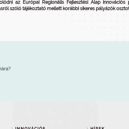
olódni az Európai Regionális Fejlesztési Alap innovációs
ásról szóló tájékoztató mellett korábbi sikeres pályázók osztot
mára?
INNOVÁCIÓS
HÍREK,