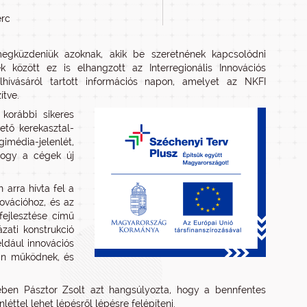
erc
megküzdeniük azoknak, akik be szeretnének kapcsolódni
k között ez is elhangzott az Interregionális Innovációs
hívásáról tartott információs napon, amelyet az NKFI
ítve.
 korábbi sikeres
ető kerekasztal-
média-jelenlét,
 hogy a cégek új
 arra hívta fel a
ovációhoz, és az
fejlesztése című
zati konstrukció
éldául innovációs
ban működnek, és
etében Pásztor Zsolt azt hangsúlyozta, hogy a bennfentes
nléttel lehet lépésről lépésre felépíteni.