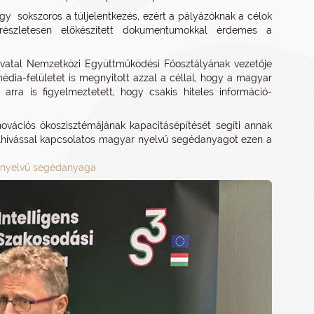
ogy sokszoros a túljelentkezés, ezért a pályázóknak a célok
részletesen előkészített dokumentumokkal érdemes a
ivatal Nemzetközi Együttműködési Főosztályának vezetője
édia-felületet is megnyitott azzal a céllal, hogy a magyar
rra is figyelmeztetett, hogy csakis hiteles információ-
nnovációs ökoszisztémájának kapacitásépítését segíti annak
lhívással kapcsolatos magyar nyelvű segédanyagot ezen a
ar nyelvű segédanyaga