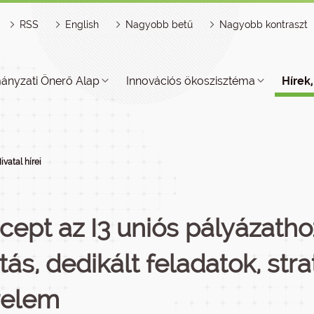
RSS
English
Nagyobb betű
Nagyobb kontraszt
ányzati Önerő Alap
Innovációs ökoszisztéma
Hírek
ivatal hírei
cept az I3 uniós pályázathoz
rtás, dedikált feladatok, str
relem