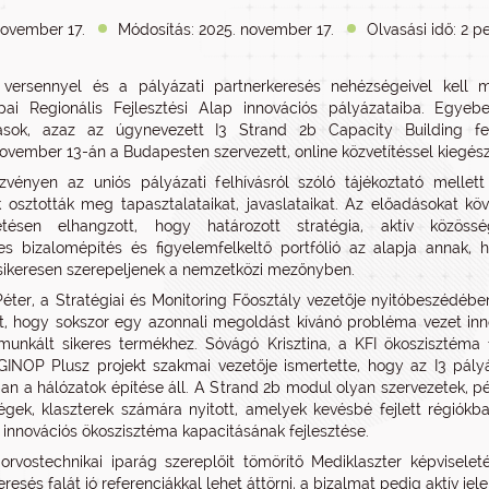
november 17.
Módosítás: 2025. november 17.
Olvasási idő: 2 p
 versennyel és a pályázati partnerkeresés nehézségeivel kell 
ai Regionális Fejlesztési Alap innovációs pályázataiba. Egyebe
ások, azaz az úgynevezett I3 Strand 2b Capacity Building fel
november 13-án a Budapesten szervezett, online közvetítéssel kiegész
vényen az uniós pályázati felhívásról szóló tájékoztató mellett
 osztották meg tapasztalataikat, javaslataikat. Az előadásokat köv
etésen elhangzott, hogy határozott stratégia, aktív közösségi
s bizalomépítés és figyelemfelkeltő portfólió az alapja annak,
sikeresen szerepeljenek a nemzetközi mezőnyben.
éter, a Stratégiai és Monitoring Főosztály vezetője nyitóbeszédében
t, hogy sokszor egy azonnali megoldást kívánó probléma vezet inn
munkált sikeres termékhez. Sóvágó Krisztina, a KFI ökoszisztéma 
GINOP Plusz projekt szakmai vezetője ismertette, hogy az I3 pályá
an a hálózatok építése áll. A Strand 2b modul olyan szervezetek, p
gek, klaszterek számára nyitott, amelyek kevésbé fejlett régiók
z innovációs ökoszisztéma kapacitásának fejlesztése.
orvostechnikai iparág szereplőit tömörítő Mediklaszter képvisel
resés falát jó referenciákkal lehet áttörni, a bizalmat pedig aktív jele