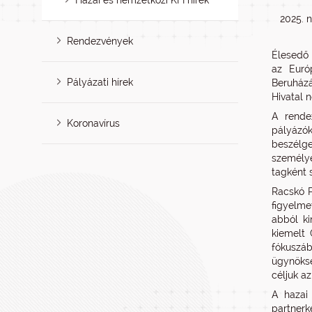
Hazai és nemzetközi KFI hírek
2025. 
Rendezvények
Élesedő
az Európ
Pályázati hírek
Beruház
Hivatal 
A rendez
Koronavírus
pályázók
beszélg
személye
tagként 
Racskó P
figyelme
abból ki
kiemelt 
fókuszáb
ügynöksé
céljuk a
A hazai 
partnerke