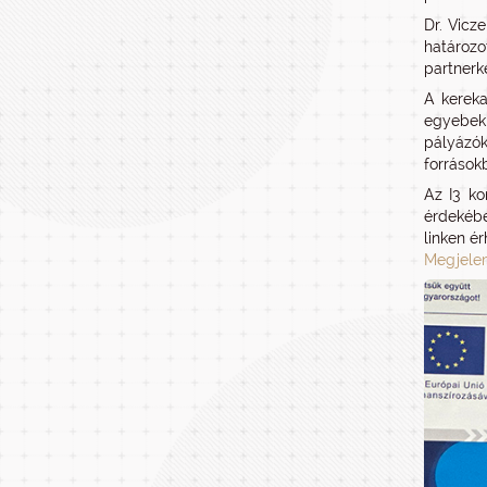
Dr. Vicz
határoz
partnerk
A kereka
egyebek 
pályázók
források
Az I3 ko
érdekébe
linken ér
Megjelen