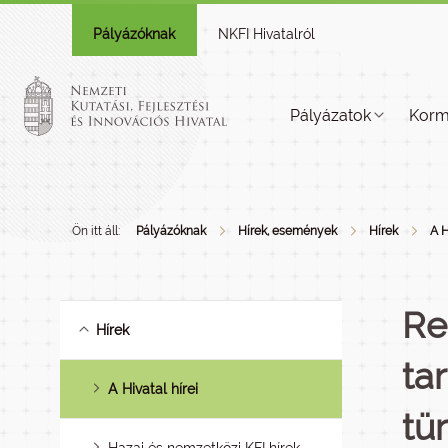
Pályázóknak
NKFI Hivatalról
Pályázatok
Korm
Ön itt áll:
Pályázóknak
Hírek, események
Hírek
A H
Re
Hírek
ta
A Hivatal hírei
tü