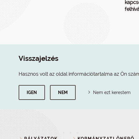
kapcs
felhív
Visszajelzés
Hasznos volt az oldal információtartalma az Ön szá
IGEN
NEM
Nem ezt kerestem
PÁLYÁZATOK
KORMÁNYZATI ÖNERŐ