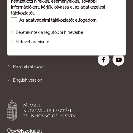
nemzetközi hírekkel, eseményekkel. További
információkért, kérjük, olvassa el az
adatkezelési
tájékoztatót
.
Az
adatvédelmi tájékoztatót
elfogadom.
Beletekintek a legutóbbi hírlevélbe
Oldaltérkép
Hírlevél archívum
Nagyobb betű
RSS feliratkozás
English version
Ügyfélszolgálat