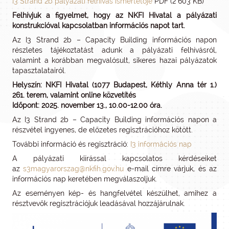
I3 Strand 2b pályázati felhívás ismertetője
PDF (2 603 KB)
Felhívjuk a figyelmet, hogy az NKFI Hivatal a pályázati
konstrukcióval kapcsolatban információs napot tart.
Az I3 Strand 2b – Capacity Building információs napon
részletes tájékoztatást adunk a pályázati felhívásról,
valamint a korábban megvalósult, sikeres hazai pályázatok
tapasztalatairól.
Helyszín: NKFI Hivatal (1077 Budapest, Kéthly Anna tér 1.)
261. terem, valamint online közvetítés
Időpont: 2025. november 13., 10.00-12.00 óra.
Az I3 Strand 2b – Capacity Building információs napon a
részvétel ingyenes, de előzetes regisztrációhoz kötött.
További információ és regisztráció:
I3 információs nap
A pályázati kiírással kapcsolatos kérdéseiket
az
s3magyarorszag@nkfih.gov.hu
e-mail címre várjuk, és az
információs nap keretében megválaszoljuk.
Az eseményen kép- és hangfelvétel készülhet, amihez a
résztvevők regisztrációjuk leadásával hozzájárulnak.