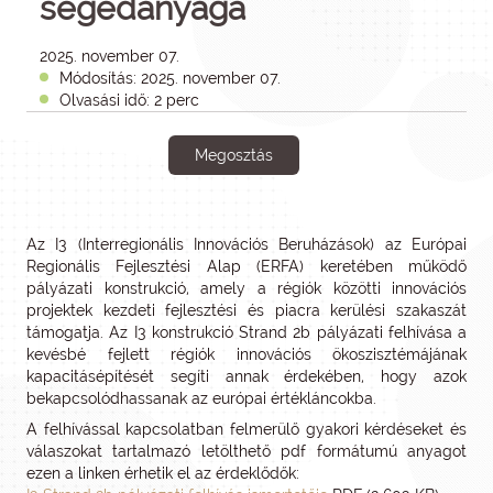
segédanyaga
2025. november 07.
Módosítás: 2025. november 07.
Olvasási idő: 2 perc
Megosztás
Az I3 (Interregionális Innovációs Beruházások) az Európai
Regionális Fejlesztési Alap (ERFA) keretében működő
pályázati konstrukció, amely a régiók közötti innovációs
projektek kezdeti fejlesztési és piacra kerülési szakaszát
támogatja. Az I3 konstrukció Strand 2b pályázati felhívása a
kevésbé fejlett régiók innovációs ökoszisztémájának
kapacitásépítését segíti annak érdekében, hogy azok
bekapcsolódhassanak az európai értékláncokba.
A felhívással kapcsolatban felmerülő gyakori kérdéseket és
válaszokat tartalmazó letölthető pdf formátumú anyagot
ezen a linken érhetik el az érdeklődők: