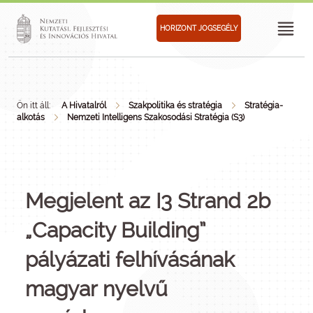
HORIZONT JOGSEGÉLY
Ön itt áll:
A Hivatalról
Szakpolitika és stratégia
Stratégia-
alkotás
Nemzeti Intelligens Szakosodási Stratégia (S3)
Megjelent az I3 Strand 2b
„Capacity Building”
pályázati felhívásának
magyar nyelvű