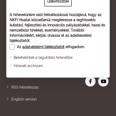
A hírlevelünkre való feliratkozással hozzájárul, hogy az
NKFI Hivatal közvetlenül megkeresse a legfrissebb
kutatási, fejlesztési és innovációs pályázatokkal, hazai és
nemzetközi hírekkel, eseményekkel. További
információkért, kérjük, olvassa el az
adatkezelési
tájékoztatót
.
Az
adatvédelmi tájékoztatót
elfogadom.
Beletekintek a legutóbbi hírlevélbe
Oldaltérkép
Hírlevél archívum
Nagyobb betű
RSS feliratkozás
English version