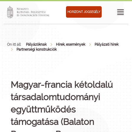
HORIZONT JOGSEGÉLY
Ön itt áll:
Pályázóknak
Hírek, események
Pályázati hírek
Partnerségi konstrukciók
Magyar-francia kétoldalú
társadalomtudományi
együttműködés
támogatása (Balaton