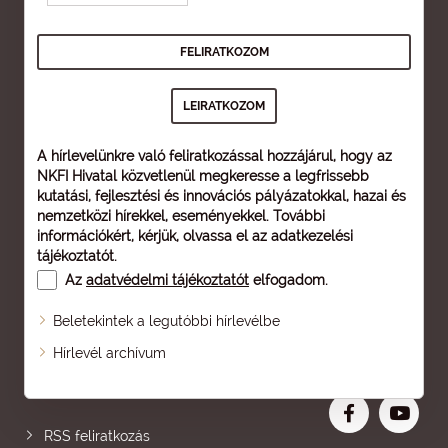
A hírlevelünkre való feliratkozással hozzájárul, hogy az
NKFI Hivatal közvetlenül megkeresse a legfrissebb
kutatási, fejlesztési és innovációs pályázatokkal, hazai és
nemzetközi hírekkel, eseményekkel. További
információkért, kérjük, olvassa el az
adatkezelési
tájékoztatót
.
Az
adatvédelmi tájékoztatót
elfogadom.
Beletekintek a legutóbbi hírlevélbe
Oldaltérkép
Hírlevél archívum
Nagyobb betű
RSS feliratkozás