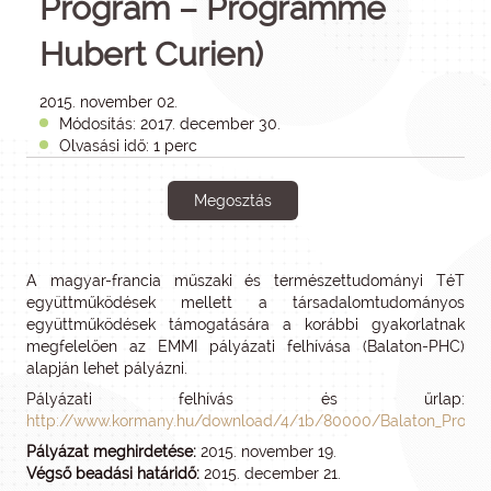
Program – Programme
Hubert Curien)
2015. november 02.
Módosítás: 2017. december 30.
Olvasási idő: 1 perc
Megosztás
A magyar-francia műszaki és természettudományi TéT
együttműködések mellett a társadalomtudományos
együttműködések támogatására a korábbi gyakorlatnak
megfelelően az EMMI pályázati felhívása (Balaton-PHC)
alapján lehet pályázni.
Pályázati felhívás és űrlap:
http://www.kormany.hu/download/4/1b/80000/Balaton_Progr
Pályázat meghirdetése:
2015. november 19.
Végső beadási határidő:
2015. december 21.