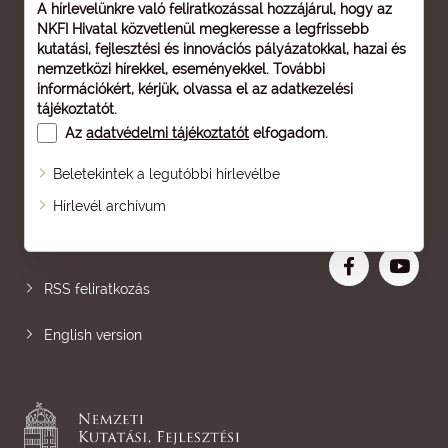
A hírlevelünkre való feliratkozással hozzájárul, hogy az
NKFI Hivatal közvetlenül megkeresse a legfrissebb
kutatási, fejlesztési és innovációs pályázatokkal, hazai és
nemzetközi hírekkel, eseményekkel. További
információkért, kérjük, olvassa el az
adatkezelési
tájékoztatót
.
Az
adatvédelmi tájékoztatót
elfogadom.
Beletekintek a legutóbbi hírlevélbe
Oldaltérkép
Hírlevél archívum
Nagyobb betű
RSS feliratkozás
English version