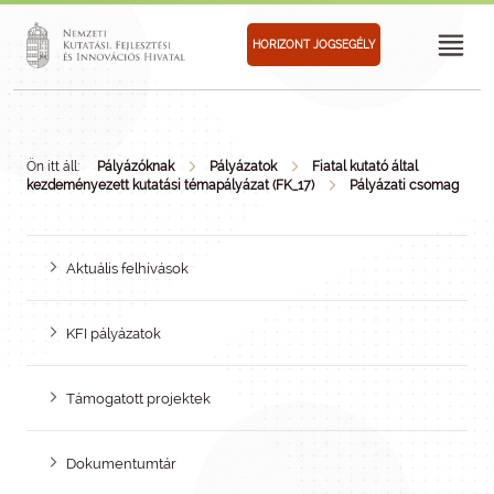
HORIZONT JOGSEGÉLY
Ön itt áll:
Pályázóknak
Pályázatok
Fiatal kutató által
kezdeményezett kutatási témapályázat (FK_17)
Pályázati csomag
Aktuális felhívások
KFI pályázatok
Támogatott projektek
Dokumentumtár