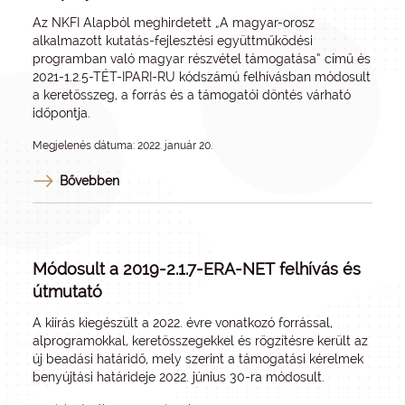
Az NKFI Alapból meghirdetett „A magyar-orosz
alkalmazott kutatás-fejlesztési együttműködési
programban való magyar részvétel támogatása” című és
2021-1.2.5-TÉT-IPARI-RU kódszámú felhívásban módosult
a keretösszeg, a forrás és a támogatói döntés várható
időpontja.
Megjelenés dátuma: 2022. január 20.
Bővebben
Módosult a 2019-2.1.7-ERA-NET felhívás és
útmutató
A kiírás kiegészült a 2022. évre vonatkozó forrással,
alprogramokkal, keretösszegekkel és rögzítésre került az
új beadási határidő, mely szerint a támogatási kérelmek
benyújtási határideje 2022. június 30-ra módosult.