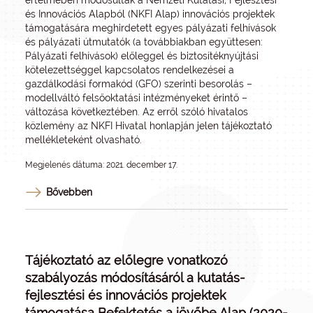
értelmében módosultak a Nemzeti Kutatási, Fejlesztési
és Innovációs Alapból (NKFI Alap) innovációs projektek
támogatására meghirdetett egyes pályázati felhívások
és pályázati útmutatók (a továbbiakban együttesen:
Pályázati felhívások) előleggel és biztosítéknyújtási
kötelezettséggel kapcsolatos rendelkezései a
gazdálkodási formakód (GFO) szerinti besorolás –
modellváltó felsőoktatási intézményeket érintő –
változása következtében. Az erről szóló hivatalos
közlemény az NKFI Hivatal honlapján jelen tájékoztató
mellékleteként olvasható.
Megjelenés dátuma: 2021. december 17.
Bővebben
Tájékoztató az előlegre vonatkozó
szabályozás módosításáról a kutatás-
fejlesztési és innovációs projektek
támogatása Befektetés a jövőbe Alap (2020-