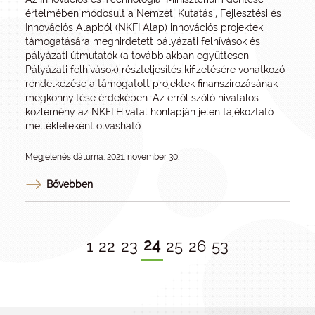
értelmében módosult a Nemzeti Kutatási, Fejlesztési és
Innovációs Alapból (NKFI Alap) innovációs projektek
támogatására meghirdetett pályázati felhívások és
pályázati útmutatók (a továbbiakban együttesen:
Pályázati felhívások) részteljesítés kifizetésére vonatkozó
rendelkezése a támogatott projektek finanszírozásának
megkönnyítése érdekében. Az erről szóló hivatalos
közlemény az NKFI Hivatal honlapján jelen tájékoztató
mellékleteként olvasható.
Megjelenés dátuma: 2021. november 30.
Bővebben
24
1
22
23
25
26
53