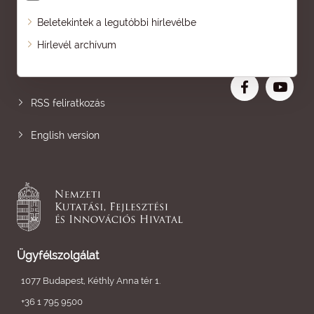
Beletekintek a legutóbbi hírlevélbe
Oldaltérkép
Hírlevél archívum
Nagyobb betű
RSS feliratkozás
English version
Ügyfélszolgálat
1077 Budapest, Kéthly Anna tér 1.
+36 1 795 9500