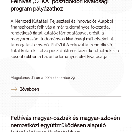
Felhívás „OTKA” posztdoktori kiválósági
program pályázathoz
A Nemzeti Kutatási, Fejlesztési és Innovációs Alapból
finanszírozott felhívás a már tudományos fokozattal
rendelkező fiatal kutatók támogatásával erősíti a
magyarországi tudományos kiválósági műhelyeket. A
támogatást elnyerő, PhD/DLA fokozattal rendelkező
fiatal kutatók illetve posztdoktorok közül kerülhetnek ki a
későbbiekben a hazai tudományos élet kiválóságai.
Megjelenés dátuma: 2021. december 29.
Bővebben
Felhívás magyar-osztrák és magyar-szlovén
nemzetközi együttműködésen alapuló