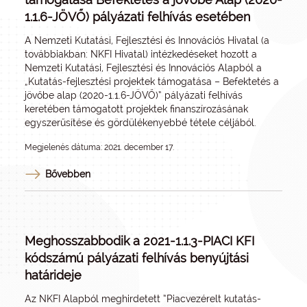
1.1.6-JÖVŐ) pályázati felhívás esetében
A Nemzeti Kutatási, Fejlesztési és Innovációs Hivatal (a
továbbiakban: NKFI Hivatal) intézkedéseket hozott a
Nemzeti Kutatási, Fejlesztési és Innovációs Alapból a
„Kutatás-fejlesztési projektek támogatása – Befektetés a
jövőbe alap (2020-1.1.6-JÖVŐ)” pályázati felhívás
keretében támogatott projektek finanszírozásának
egyszerűsítése és gördülékenyebbé tétele céljából.
Megjelenés dátuma: 2021. december 17.
Bővebben
Meghosszabbodik a 2021-1.1.3-PIACI KFI
kódszámú pályázati felhívás benyújtási
határideje
Az NKFI Alapból meghirdetett ”Piacvezérelt kutatás-