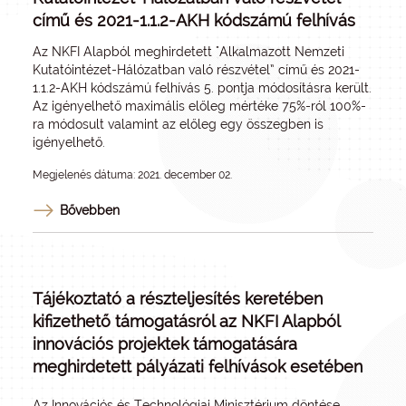
című és 2021-1.1.2-AKH kódszámú felhívás
Az NKFI Alapból meghirdetett "Alkalmazott Nemzeti
Kutatóintézet-Hálózatban való részvétel” című és 2021-
1.1.2-AKH kódszámú felhívás 5. pontja módosításra került.
Az igényelhető maximális előleg mértéke 75%-ról 100%-
ra módosult valamint az előleg egy összegben is
igényelhető.
Megjelenés dátuma: 2021. december 02.
Bővebben
Tájékoztató a részteljesítés keretében
kifizethető támogatásról az NKFI Alapból
innovációs projektek támogatására
meghirdetett pályázati felhívások esetében
Az Innovációs és Technológiai Minisztérium döntése