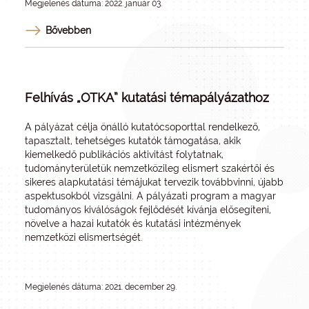
Megjelenés dátuma: 2022. január 03.
Bővebben
Felhívás „OTKA” kutatási témapályázathoz
A pályázat célja önálló kutatócsoporttal rendelkező,
tapasztalt, tehetséges kutatók támogatása, akik
kiemelkedő publikációs aktivitást folytatnak,
tudományterületük nemzetközileg elismert szakértői és
sikeres alapkutatási témájukat tervezik továbbvinni, újabb
aspektusokból vizsgálni. A pályázati program a magyar
tudományos kiválóságok fejlődését kívánja elősegíteni,
növelve a hazai kutatók és kutatási intézmények
nemzetközi elismertségét.
Megjelenés dátuma: 2021. december 29.