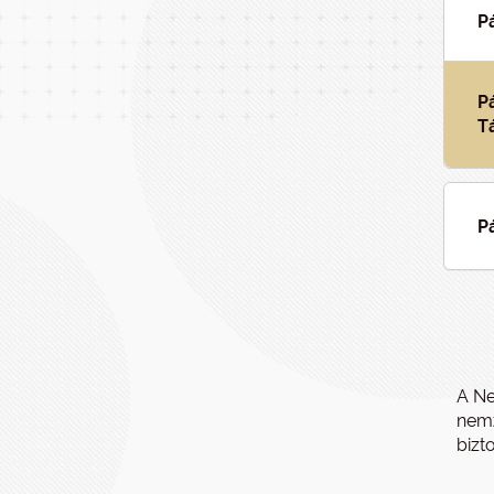
P
P
T
P
A Ne
nemz
bizto