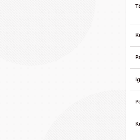
T
K
P
I
P
K