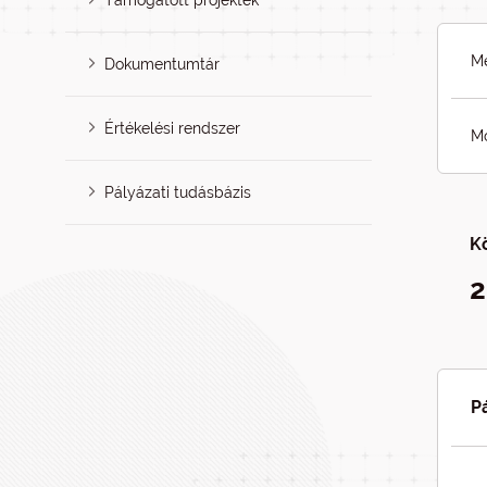
Támogatott projektek
Me
Dokumentumtár
Értékelési rendszer
Mó
Pályázati tudásbázis
K
2
P