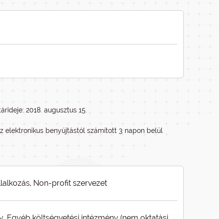
árideje: 2018. augusztus 15.
z elektronikus benyújtástól számított 3 napon belül
llalkozás, Non-profit szervezet
y, Egyéb költségvetési intézmény (nem oktatási