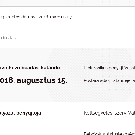
ghirdetés dátuma: 2018. március 07.
dosítás:
övetkező beadási határidő:
Elektronikus benyújtás hat
018. augusztus 15.
Postára adás határideje: a
ályázat benyújtója
Költségvetési szerv, Vá
Felsőoktatási intézmén