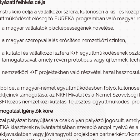
lyázati felhívás célja
nstrukció célja a vállalkozói szféra, különösen a kis- és közé
ttműködését elősegítő EUREKA programban való magyar részv
a magyar vállalatok piacképességének növelése,
a magyar szerepvállalás erősítése nemzetközi szinten,
a kutatói és vállalkozói szféra K+F együttműködésének ösztö
támogatásával, amely révén prototípus vagy új termék, techno
nemzetközi K+F projektekben való részvétel hazai hasznosul
bbi cél a magyar-német együttműködésben folyó, különösen k
ektjeinek támogatása, az NKFI Hivatal és a Német Szövetségi 
F) közös nemzetközi kutatás-fejlesztési együttműködési pro
mogatást igénylők köre
zai pályázat benyújtására csak olyan pályázó jogosult, ame
KA klaszterek nyilvántartásában szereplő angol nyelvű és a
ektjavaslatban vagy jóváhagyott projektben partnerként/kon