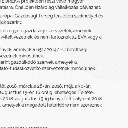
i EUREKA projektben részt vevő magyar
tásra. Önállóan kizárólag vállalkozás pályázhat.
urópai Gazdasági Térség területén székhellyel és
ak szerint:
ágok és egyéb gazdasági szervezetek, amelyek
nyvvitelt vezetnek, és nem tartoznak az EVA vagy a
mények, amelyek a 651/2014/EU bizottsági
ervezetnek minősülnek,
 szerint gazdálkodó szervek, amelyek a
kutató-tudásközvetítő szervezetnek minősülnek.
étől 2018. március 28-án, 2018. május 30-án
gusztus 15-én 16 óráig lehetséges. Feltétel,
 a 2018. augusztus 15-ig benyújtott pályázat 2018.
k, amelyek a megadott határidőre nem szereznek