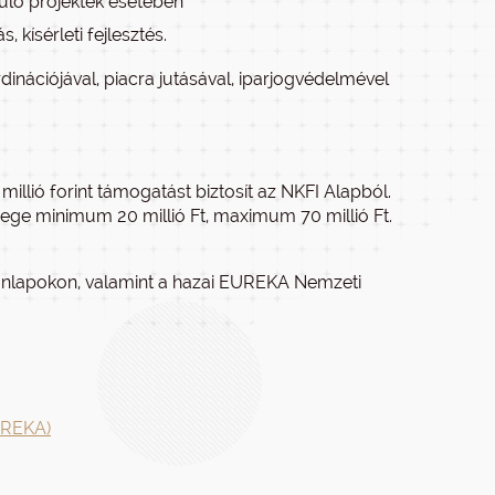
uló projektek esetében
 kísérleti fejlesztés.
inációjával, piacra jutásával, iparjogvédelmével
illió forint támogatást biztosít az NKFI Alapból.
ege minimum 20 millió Ft, maximum 70 millió Ft.
onlapokon, valamint a hazai EUREKA Nemzeti
EUREKA)