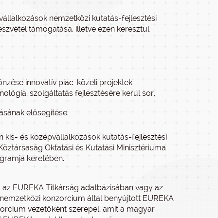
pvállalkozások nemzetközi kutatás-fejlesztési
étel támogatása, illetve ezen keresztül
nzése innovatív piac-közeli projektek
lógia, szolgáltatás fejlesztésére kerül sor,
ásának elősegítése.
is- és középvállalkozások kutatás-fejlesztési
Köztársaság Oktatási és Kutatási Minisztériuma
gramja keretében.
ly az EUREKA Titkárság adatbázisában vagy az
 nemzetközi konzorcium által benyújtott EUREKA
zorcium vezetőként szerepel, amit a magyar