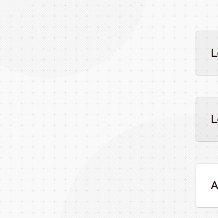
L
L
A