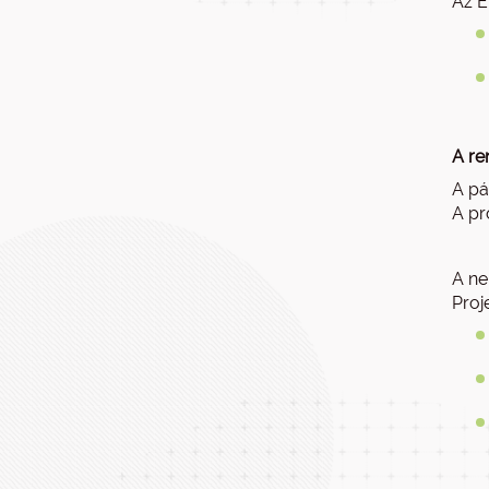
Az E
A re
A pá
A pr
A ne
Proj