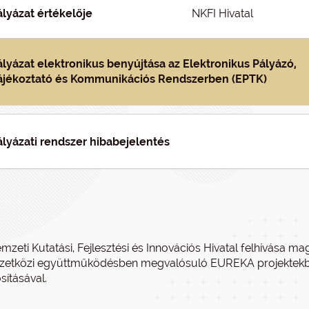
ályázat értékelője
NKFI Hivatal
ályázat elektronikus benyújtása az Elektronikus Pályázó,
ájékoztató és Kommunikációs Rendszerben (EPTK)
ályázati rendszer hibabejelentés
mzeti Kutatási, Fejlesztési és Innovációs Hivatal felhívása m
etközi együttműködésben megvalósuló EUREKA projektekben
sításával.