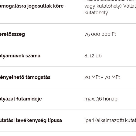
ámogatásra jogosultak köre
vagy kutatóhely), Válla
kutatóhely
eretösszeg
75 000 000 Ft
ályaművek száma
8-12 db
gényelhető támogatás
20 MFt - 70 MFt
ályázat futamideje
max. 36 hónap
utatási tevékenység típusa
Ipari (alkalmazott) kutat