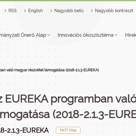
RSS
English
Nagyobb betű
Nagyobb kontraszt
mányzati Önerő Alap
Innovációs ökoszisztéma
Híre
n való magyar részvétel támogatása (2018-2.1.3-EUREKA)
z EUREKA programban való
ámogatása (2018-2.1.3-EUR
18-2.1.3-EUREKA
NKFI Alap