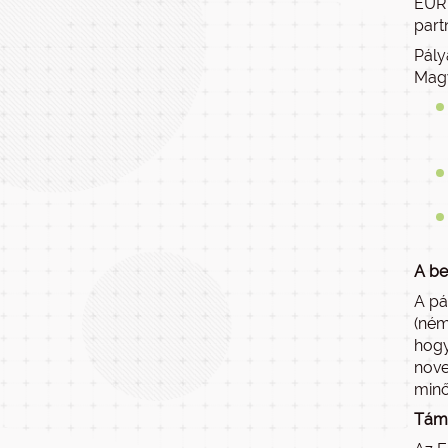
EURE
part
Pály
Magy
A be
A pá
(ném
hogy
nove
minő
Tám