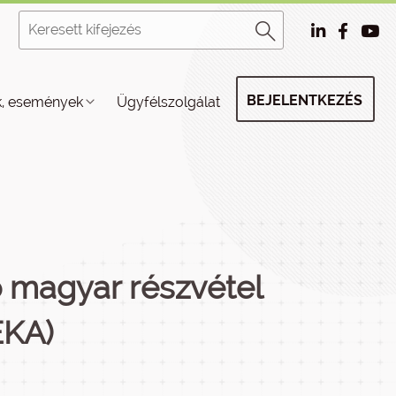
BEJELENTKEZÉS
k, események
Ügyfélszolgálat
 magyar részvétel
EKA)