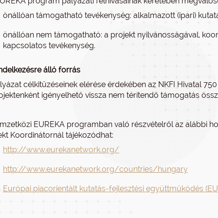
UREKA program pályázati felhívásainak keretében megvalós
önállóan támogatható tevékenység: alkalmazott (ipari) kutatás,
önállóan nem támogatható: a projekt nyilvánosságával, koord
kapcsolatos tevékenység.
ndelkezésre álló forrás
lyázat célkitűzéseinek elérése érdekében az NKFI Hivatal 750 m
ojektenként igényelhető vissza nem térítendő támogatás össz
mzetközi EUREKA programban való részvételről az alábbi h
ekt Koordinátornál tájékozódhat:
http://www.eurekanetwork.org/
http://www.eurekanetwork.org/countries/hungary
Európai piacorientált kutatás-fejlesztési együttműködés (