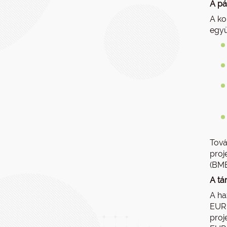
A pá
A ko
együ
Tová
proj
(BMB
A tá
A ha
EURE
proj