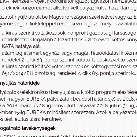
KA Nemzeti Projekt Koordinátor igazol. Egyazon nemzetköz
nereknek konzorciumot alkotva kell pályázniuk a hazai támoga
ázatot nyújthatnak be Magyarországon székhellyel vagy az E
arországon fiókteleppel rendelkező jogi személyek az alábbi
a kiírás szerinti vállalkozások, nonprofit gazdasági társas
rendelkeznek legalább 2 lezárt teljes üzleti évvel, kettős kö
KATA hatálya alá,
államilag elismert egyházi vagy magán felsőoktatási intéz
rendelet 2. cikk 83. pontja szerint kutató-tudásközvetítő sz
a kiírás szerinti költségvetési szervek és költségvetési rend
651/2014/EU bizottsági rendelet 2. cikk 83. pontja szerint 
nyújtás határideje
lyázatok (elektronikus) benyújtása a kitöltő program élesítés
et-magyar EUREKA pályázatok beadási határideje) és 2018. au
 a 2018. március 28-ig benyújtott pályázat 2018. július 31-ig,
mber 15-ig EUREKA minősítést szerezzen. Azok a pályázato
sítést, elutasításra kerülnek.
ogatható tevékenységek