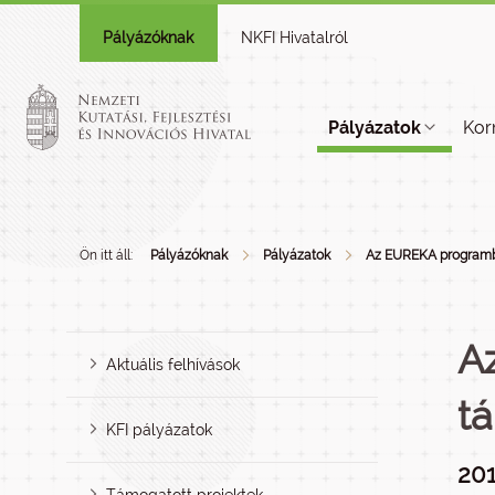
Pályázóknak
NKFI Hivatalról
Pályázatok
Kor
Ön itt áll:
Pályázóknak
Pályázatok
Az EUREKA programba
A
Aktuális felhívások
t
KFI pályázatok
20