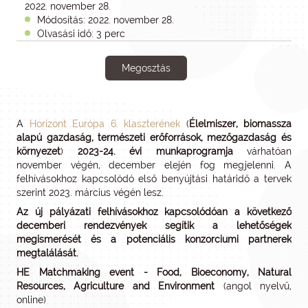
2022. november 28.
Módosítás: 2022. november 28.
Olvasási idő: 3 perc
Megosztás
A
Horizont Európa 6. klaszterének
(
Élelmiszer, biomassza
alapú gazdaság, természeti erőforrások, mezőgazdaság és
környezet
)
2023-24. évi munkaprogramja
várhatóan
november végén, december elején fog megjelenni. A
felhívásokhoz kapcsolódó első benyújtási határidő a tervek
szerint 2023. március végén lesz.
Az új pályázati felhívásokhoz kapcsolódóan a következő
decemberi rendezvények segítik a lehetőségek
megismerését és a potenciális konzorciumi partnerek
megtalálását.
HE Matchmaking event - Food, Bioeconomy, Natural
Resources, Agriculture and Environment
(angol nyelvű,
online)