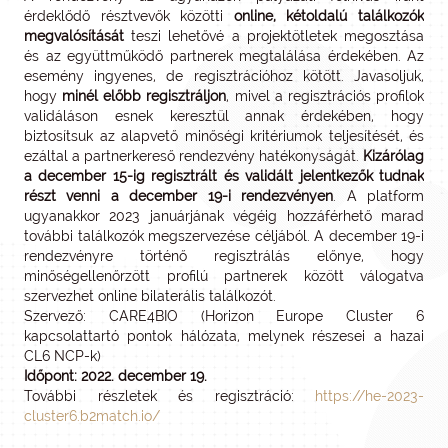
érdeklődő résztvevők közötti
online, kétoldalú találkozók
megvalósítását
teszi lehetővé a projektötletek megosztása
és az együttműködő partnerek megtalálása érdekében. Az
esemény ingyenes, de regisztrációhoz kötött. Javasoljuk,
hogy
minél előbb regisztráljon
, mivel a regisztrációs profilok
validáláson esnek keresztül annak érdekében, hogy
biztosítsuk az alapvető minőségi kritériumok teljesítését, és
ezáltal a partnerkereső rendezvény hatékonyságát.
Kizárólag
a december 15-ig regisztrált és validált jelentkezők tudnak
részt venni a december 19-i rendezvényen
. A platform
ugyanakkor 2023 januárjának végéig hozzáférhető marad
további találkozók megszervezése céljából. A december 19-i
rendezvényre történő regisztrálás előnye, hogy
minőségellenőrzött profilú partnerek között válogatva
szervezhet online bilaterális találkozót.
Szervező: CARE4BIO (Horizon Europe Cluster 6
kapcsolattartó pontok hálózata, melynek részesei a hazai
CL6 NCP-k)
Időpont: 2022. december 19.
További részletek és regisztráció:
https://he-2023-
cluster6.b2match.io/