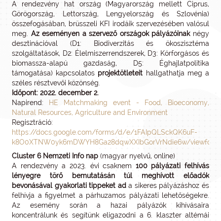
A rendezvény hat ország (Magyarország mellett Ciprus,
Görögország, Lettország, Lengyelország és Szlovénia)
összefogásában, brüsszeli KFI irodáik szervezésében valósul
meg.
Az eseményen a szervező országok pályázóinak
négy
desztinációval (D1: Biodiverzitás és ökoszisztéma
szolgáltatások, D2: Élelmiszerrendszerek, D3: Körforgásos és
biomassza-alapú gazdaság, D5: Éghajlatpolitika
támogatása) kapcsolatos
projektötleteit
hallgathatja meg a
széles résztvevői közönség.
Időpont: 2022. december 2.
Napirend:
HE Matchmaking event - Food, Bioeconomy,
Natural Resources, Agriculture and Environment
Regisztráció:
https://docs.google.com/forms/d/e/1FAIpQLSckQK6uF-
k8O0XTNW0yk6mDWYH8Ga28dqwXXIbGorVrNdie6w/viewform
Cluster 6 Nemzeti Info nap
(magyar nyelvű, online)
A rendezvény a 2023. évi csaknem
100 pályázati felhívás
lényegre törő bemutatásán túl meghívott előadók
bevonásával gyakorlati tippeket ad
a sikeres pályázáshoz és
felhívja a figyelmet a párhuzamos pályázati lehetőségekre.
Az esemény során a hazai pályázók kihívásaira
koncentrálunk és segítünk eligazodni a 6. klaszter altémái