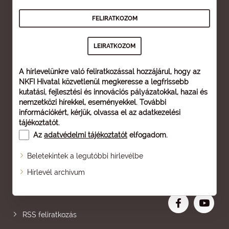
A hírlevelünkre való feliratkozással hozzájárul, hogy az
NKFI Hivatal közvetlenül megkeresse a legfrissebb
kutatási, fejlesztési és innovációs pályázatokkal, hazai és
nemzetközi hírekkel, eseményekkel. További
információkért, kérjük, olvassa el az
adatkezelési
tájékoztatót
.
Az
adatvédelmi tájékoztatót
elfogadom.
Beletekintek a legutóbbi hírlevélbe
Oldaltérkép
Hírlevél archívum
Nagyobb betű
RSS feliratkozás