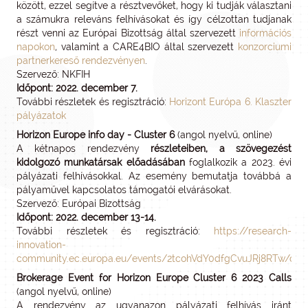
között, ezzel segítve a résztvevőket, hogy ki tudják választani
a számukra releváns felhívásokat és így célzottan tudjanak
részt venni az Európai Bizottság által szervezett
információs
napokon
, valamint a CARE4BIO által szervezett
konzorciumi
partnerkereső rendezvényen
.
Szervező: NKFIH
Időpont: 2022. december 7.
További részletek és regisztráció:
Horizont Európa 6. Klaszter
pályázatok
Horizon Europe info day - Cluster 6
(angol nyelvű, online)
A kétnapos rendezvény
részleteiben, a szövegezést
kidolgozó munkatársak előadásában
foglalkozik a 2023. évi
pályázati felhívásokkal. Az esemény bemutatja továbbá a
pályaművel kapcsolatos támogatói elvárásokat.
Szervező: Európai Bizottság
Időpont: 2022. december 13-14.
További részletek és regisztráció:
https://research-
innovation-
community.ec.europa.eu/events/2tcohVdY0dfgCvuJRj8RTw/ove
Brokerage Event for Horizon Europe Cluster 6 2023 Calls
(angol nyelvű, online)
A rendezvény az ugyanazon pályázati felhívás iránt