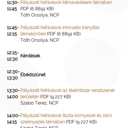
11:30-
Pályázati felhívások klímavédelem témában
11:45
PDF (6 8891 KB)
Tóth Orsolya, NCP
11:45-
Pályázati felhívások innovatív irányítás
12:15
témakörben
PDF (6 8891 KB)
Tóth Orsolya, NCP
12:15-
Kérdések
12:30
12:30-
Ebédszünet
13:30
13:30-
Pályázati felhívások az élelmiszer rendszerek
14:00
területén
PDF (9 227 KB)
Szabó Teréz, NCP
14:00-
Pályázati felhívások tiszta környezet és zéró
14:15
szennyezés témában
PDF (9 227 KB)