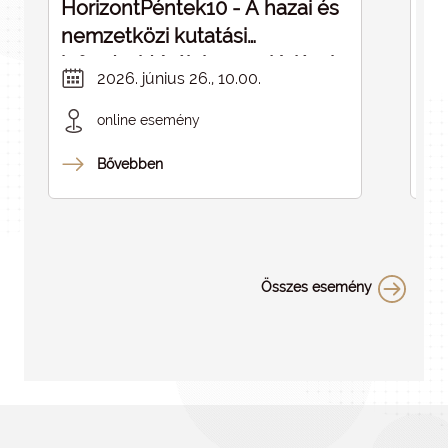
HorizontPéntek10 - A hazai és
Dé
nemzetközi kutatási
cé
infrastruktúrák kapcsolódásai -
in
2026. június 26., 10.00.
ELMARAD
online esemény
Bővebben
Összes esemény