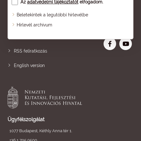
Az
adatvédelmi tájékoztatót
elfogadom.
Beletekintek a legutóbbi hírlevélbe
Oldaltérkép
Hírlevél archívum
Nagyobb betű
RSS feliratkozás
English version
Ügyfélszolgálat
1077 Budapest, Kéthly Anna tér 1.
+36 1 795 9500