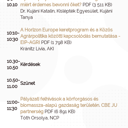
10.10
miért érdemes bevonni őket?
PDF (3 511 KB)
Dr. Kujáni Katalin, Kislépték Egyesület, Kujáni
Tanya
A Horizon Europe keretprogram és a Közös
10:10-
Agrárpolitika közötti kapcsolódás bemutatása -
10:30
EIP-AGRI
PDF (1 798 KB)
Kránitz Lívia, AKI
10.30-
Kérdések
10.50
10.50-
Szünet
11.00
Pályázati felhívások a körforgásos és
11:00-
biomassza-alapú gazdaság területén. CBE JU
11:30
partnerség
PDF (6 891 KB)
Tóth Orsolya, NCP