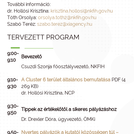
További információ:
dr. Hollósi Krisztina:
krisztina.hollosi@nkfih.gov.hu
Tóth Orsolya:
orsolya.toth2@nkfih.gov.hu
Szabó Teréz:
szabo.terez@xiagency.hu
TERVEZETT PROGRAM
9:00-
Bevezető
9:10
Csuzdi Szonja főosztályvezető, NKFIH
9:10-
A Cluster 6 terület általános bemutatása
PDF (4
9:30
269 KB)
dr. Hollósi Krisztina, NCP
9:30-
Tippek az értékelőtől a sikeres pályázáshoz
9:50
Dr. Drexler Dóra, ügyvezető, ÖMKi
9.50-
Nyertes pályázók a kutatói közösségen túl –