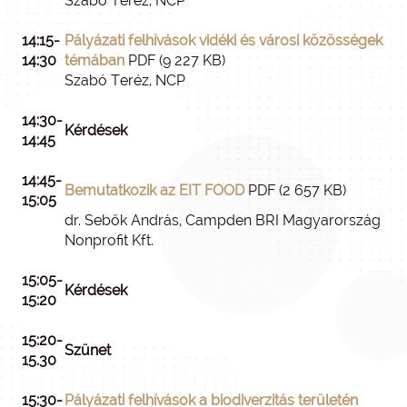
Szabó Teréz, NCP
14:15-
Pályázati felhívások vidéki és városi közösségek
14:30
témában
PDF (9 227 KB)
Szabó Teréz, NCP
14:30-
Kérdések
14:45
14:45-
Bemutatkozik az EIT FOOD
PDF (2 657 KB)
15:05
dr. Sebők András, Campden BRI Magyarország
Nonprofit Kft.
15:05-
Kérdések
15:20
15:20-
Szünet
15.30
15:30-
Pályázati felhívások a biodiverzitás területén