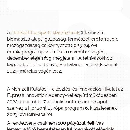
A
Horizont Európa 6. klaszterének
(Élelmiszer,
biomassza alapú gazdaság, természeti erőforrások,
mezőgazdaság és környezet) 2023-24. évi
munkaprogramja várhatóan november végén,
december elején fog megjelenni. A felhívásokhoz
kapcsolódó első benyújtási határidő a tervek szerint
2023. március végén lesz.
A Nemzeti Kutatási, Fejlesztési és Innovációs Hivatal az
Express Innovation Agency-vel együttműködésben
2022. december 7-én online információs napot
szervez a Horizont Európa program 6. klaszterének
2023. évi felhívásairól.
A rendezvény csaknem
100 pályázati felhívás
lényegre törő bemutatásán túl meghívott előadók