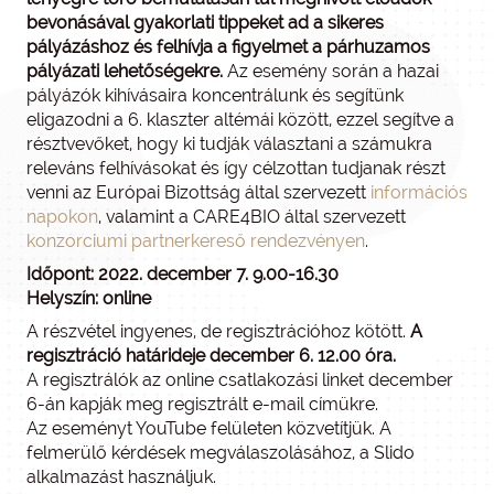
bevonásával gyakorlati tippeket ad
a sikeres
pályázáshoz és felhívja a figyelmet a párhuzamos
pályázati lehetőségekre.
Az esemény során a hazai
pályázók kihívásaira koncentrálunk és segítünk
eligazodni a 6. klaszter altémái között, ezzel segítve a
résztvevőket, hogy ki tudják választani a számukra
releváns felhívásokat és így célzottan tudjanak részt
venni az Európai Bizottság által szervezett
információs
napokon
, valamint a CARE4BIO által szervezett
konzorciumi partnerkereső rendezvényen
.
Időpont: 2022. december 7. 9.00-16.30
Helyszín: online
A részvétel ingyenes, de regisztrációhoz kötött.
A
regisztráció határideje december 6. 12.00 óra.
A regisztrálók az online csatlakozási linket december
6-án kapják meg regisztrált e-mail címükre.
Az eseményt YouTube felületen közvetítjük. A
felmerülő kérdések megválaszolásához, a Slido
alkalmazást használjuk.