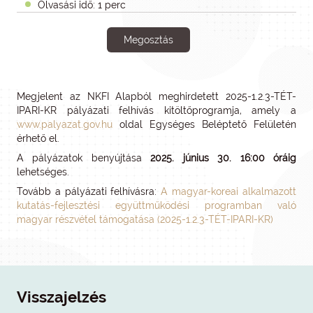
Olvasási idő: 1 perc
Megosztás
Megjelent az NKFI Alapból meghirdetett 2025-1.2.3-TÉT-
IPARI-KR pályázati felhívás kitöltőprogramja, amely a
www.palyazat.gov.hu
oldal Egységes Beléptető Felületén
érhető el.
A pályázatok benyújtása
2025. június 30. 16:00 óráig
lehetséges.
Tovább a pályázati felhívásra:
A magyar-koreai alkalmazott
kutatás-fejlesztési együttműködési programban való
magyar részvétel támogatása (2025-1.2.3-TÉT-IPARI-KR)
Visszajelzés