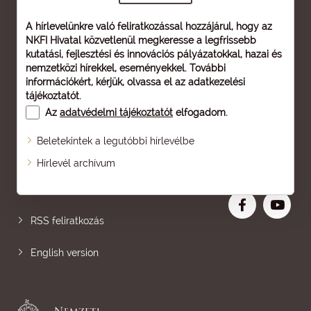
A hírlevelünkre való feliratkozással hozzájárul, hogy az
NKFI Hivatal közvetlenül megkeresse a legfrissebb
kutatási, fejlesztési és innovációs pályázatokkal, hazai és
nemzetközi hírekkel, eseményekkel. További
információkért, kérjük, olvassa el az
adatkezelési
tájékoztatót
.
Az
adatvédelmi tájékoztatót
elfogadom.
Beletekintek a legutóbbi hírlevélbe
Oldaltérkép
Hírlevél archívum
Nagyobb betű
RSS feliratkozás
English version