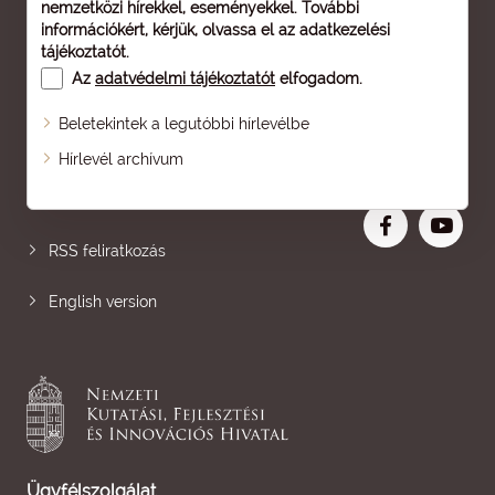
nemzetközi hírekkel, eseményekkel. További
információkért, kérjük, olvassa el az
adatkezelési
tájékoztatót
.
Az
adatvédelmi tájékoztatót
elfogadom.
Beletekintek a legutóbbi hírlevélbe
Oldaltérkép
Hírlevél archívum
Nagyobb betű
RSS feliratkozás
English version
Ügyfélszolgálat