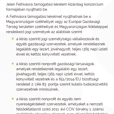
Jelen Felhívásra támogatási kérelem kizárólag konzorcium
formájában nyújtható be.
A Felhívásra támogatási kérelmet nyújthatnak be a
Magyarországon székhellyel vagy az Európai Gazdasági
Térség területén székhellyel és Magyarországon fiókteleppel
rendelkező jogi személyek az alábbiak szerint:
a kiírás szerinti jogi személyiségű vállalkozások és
egyéb gazdasági szervezetek, amelyek rendelkeznek
legalább egy lezárt, jóváhagyott, teljes (365 nap) üzleti
évvel és kettős könyvvitelt vezetnek,
a kiírás szerinti nonprofit gazdasági társaságok,
amelyek rendelkeznek legalább egy lezárt,
jóváhagyott, teljes (365 nap) üzleti évvel, kettős
könyvvitelt vezetnek és a 651/2014/EU bizottsági
rendelet 2. cikk 83. pontja szerint kutató-tudásközvetítő
szervezetnek minősülnek,
a kiírás szerinti nonprofit és egyéb nem
nyereségérdekelt szervezetek, amelyeket a nemzeti
felsőoktatásról szóló 2011. évi CCIV. törvény 1. számú