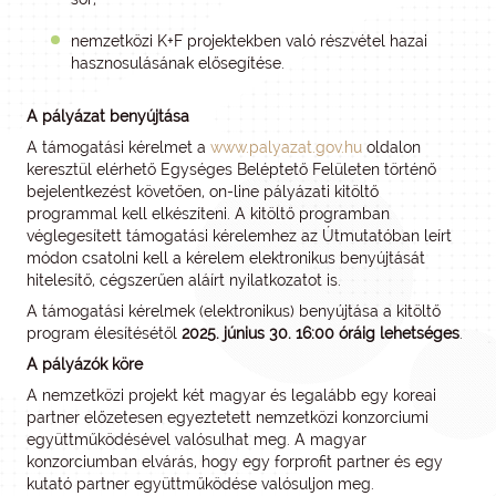
nemzetközi K+F projektekben való részvétel hazai
hasznosulásának elősegítése.
A pályázat benyújtása
A támogatási kérelmet a
www.palyazat.gov.hu
oldalon
keresztül elérhető Egységes Beléptető Felületen történő
bejelentkezést követően, on-line pályázati kitöltő
programmal kell elkészíteni. A kitöltő programban
véglegesített támogatási kérelemhez az Útmutatóban leírt
módon csatolni kell a kérelem elektronikus benyújtását
hitelesítő, cégszerűen aláírt nyilatkozatot is.
A támogatási kérelmek (elektronikus) benyújtása a kitöltő
program élesítésétől
2025. június 30. 16:00 óráig lehetséges
.
A pályázók köre
A nemzetközi projekt két magyar és legalább egy koreai
partner előzetesen egyeztetett nemzetközi konzorciumi
együttműködésével valósulhat meg. A magyar
konzorciumban elvárás, hogy egy forprofit partner és egy
kutató partner együttműködése valósuljon meg.