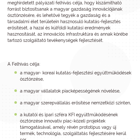
meghirdetett pályázati felhívás célja, hogy kiszámítható
forrást biztosítsanak a magyar gazdaság innovációjának
ösztönzésére, és lehetővé tegyék a gazdaság és a
társadalmi élet területein hasznosuló kutatás-fejlesztés
erősítését, a hazai és külföldi kutatási eredmények
hasznosítását, az innovációs infrastruktúra és annak körébe
tartozó szolgáltató tevékenységek fejlesztését.
A Felhívás célja:
a magyar- koreai kutatás-fejlesztési együttműködések
ösztönzése,
a magyar vállalatok piacképességének növelése,
a magyar szerepvállalás erősítése nemzetközi szinten,
a kutatói és ipari szféra KFI együttműködésének
ösztönzése innovatív piac-közeli projektek
támogatásával, amely révén prototípus vagy új
termék, technológia, szolgáltatás fejlesztésére kerül
sor,