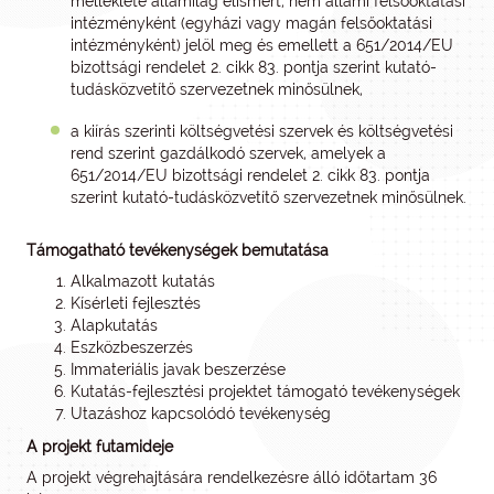
melléklete államilag elismert, nem állami felsőoktatási
intézményként (egyházi vagy magán felsőoktatási
intézményként) jelöl meg és emellett a 651/2014/EU
bizottsági rendelet 2. cikk 83. pontja szerint kutató-
tudásközvetítő szervezetnek minősülnek,
a kiírás szerinti költségvetési szervek és költségvetési
rend szerint gazdálkodó szervek, amelyek a
651/2014/EU bizottsági rendelet 2. cikk 83. pontja
szerint kutató-tudásközvetítő szervezetnek minősülnek.
Támogatható tevékenységek bemutatása
Alkalmazott kutatás
Kísérleti fejlesztés
Alapkutatás
Eszközbeszerzés
Immateriális javak beszerzése
Kutatás-fejlesztési projektet támogató tevékenységek
Utazáshoz kapcsolódó tevékenység
A projekt futamideje
A projekt végrehajtására rendelkezésre álló időtartam 36