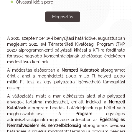
Olvasási idő: 1 perc
Megosztás
A 2021. szeptember 15-i benyújtási határidővel augusztusban
megjelent 2021. évi Tématerületi Kiválósági Program (TKP
2021) alprogramonkénti pályázati kiírásai a KFI-re fordítható
források nagyobb koncentrációjának lehetősége érdekében
módosításra kerülnek.
A módosítás elsősorban a
Nemzeti Kutatások
alprogramot
érintik, ahol a meghirdetett 1.000 millió Ft helyett 2.000
millió Ft lesz az egy pályázatra igényelhető támogatási
összeg.
A változtatás miatt a már előkészítés alatt álló pályázati
anyagok tartalma módosulhat, emiatt indokolt a
Nemzeti
Kutatások
alprogram beadási határidejének egy héttel való
meghosszabbítása. A
Program
egységes
adminisztrációjának megőrzése érdekében az
Egészség és
Nemzetvédelem és nemzetbiztonság
alprogramok beadási
határideje is követi a módosított tartalmú alprogram beadási