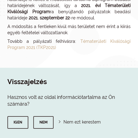
határidejének változását, így a
2021. évi Tématerületi
Kiválósági Program
ra benyújtandó pályázatok beadási
határideje
2021. szeptember 22
-re módosul.
A módosítás a fentieken kívül más területet nem érint a kiírás
egyéb feltételei változatlanok.
Tovább a pályázati felhívásra:
Tématerületi Kiválósági
Program 2021 (TKP2021)
Visszajelzés
Hasznos volt az oldal információtartalma az Ön
számára?
Nem ezt kerestem
IGEN
NEM