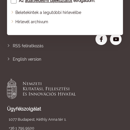
Az
adatvédelmi tájékoztatót
elfogadom.
Beletekintek a legutóbbi hírlevélbe
Oldaltérkép
Hírlevél archívum
Nagyobb betű
RSS feliratkozás
English version
Ügyfélszolgálat
1077 Budapest, Kéthly Anna tér 1.
+36 1 795 9500