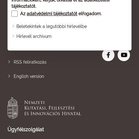
információkért, kérjük, olvassa el az
adatkezelési
tájékoztatót
.
Az
adatvédelmi tájékoztatót
elfogadom.
Beletekintek a legutóbbi hírlevélbe
Oldaltérkép
Hírlevél archívum
Nagyobb betű
RSS feliratkozás
English version
Ügyfélszolgálat