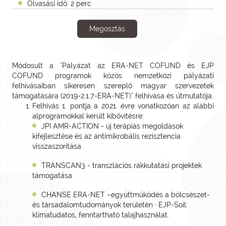
Olvasási idő: 2 perc
Megosztás
Módosult a "Pályázat az ERA-NET COFUND és EJP
COFUND programok közös nemzetközi pályázati
felhívásaiban sikeresen szereplő magyar szervezetek
támogatására (2019-2.1.7-ERA-NET)" felhívása és útmutatója.
Felhívás 1. pontja a 2021. évre vonatkozóan az alábbi
alprogramokkal került kibővítésre:
JPI AMR-ACTION - új terápiás megoldások
kifejlesztése és az antimikrobális rezisztencia
visszaszorítása
TRANSCAN3 - transzlációs rákkutatási projektek
támogatása
CHANSE ERA-NET –együttműködés a bölcsészet-
és társadalomtudományok területén · EJP-Soil:
klímatudatos, fenntartható talajhasználat.