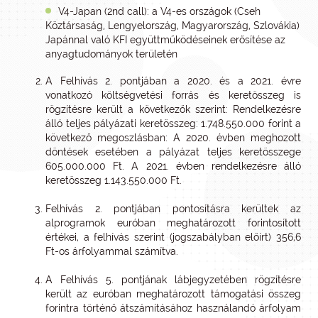
V4-Japan (2nd call): a V4-es országok (Cseh
Köztársaság, Lengyelország, Magyarország, Szlovákia)
Japánnal való KFI együttműködéseinek erősítése az
anyagtudományok területén
A Felhívás 2. pontjában a 2020. és a 2021. évre
vonatkozó költségvetési forrás és keretösszeg is
rögzítésre került a következők szerint: Rendelkezésre
álló teljes pályázati keretösszeg: 1.748.550.000 forint a
következő megoszlásban: A 2020. évben meghozott
döntések esetében a pályázat teljes keretösszege
605.000.000 Ft. A 2021. évben rendelkezésre álló
keretösszeg 1.143.550.000 Ft.
Felhívás 2. pontjában pontosításra kerültek az
alprogramok euróban meghatározott forintosított
értékei, a felhívás szerint (jogszabályban előírt) 356,6
Ft-os árfolyammal számítva.
A Felhívás 5. pontjának lábjegyzetében rögzítésre
került az euróban meghatározott támogatási összeg
forintra történő átszámításához használandó árfolyam