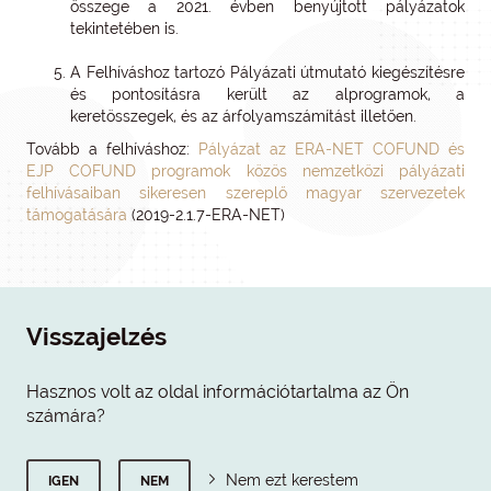
összege a 2021. évben benyújtott pályázatok
tekintetében is.
A Felhíváshoz tartozó Pályázati útmutató kiegészítésre
és pontosításra került az alprogramok, a
keretösszegek, és az árfolyamszámítást illetően.
Tovább a felhíváshoz:
Pályázat az ERA-NET COFUND és
EJP COFUND programok közös nemzetközi pályázati
felhívásaiban sikeresen szereplő magyar szervezetek
támogatására
(2019-2.1.7-ERA-NET)
Visszajelzés
Hasznos volt az oldal információtartalma az Ön
számára?
Nem ezt kerestem
IGEN
NEM