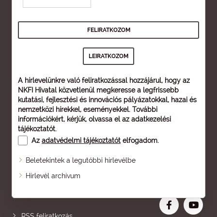
A hírlevelünkre való feliratkozással hozzájárul, hogy az
NKFI Hivatal közvetlenül megkeresse a legfrissebb
kutatási, fejlesztési és innovációs pályázatokkal, hazai és
nemzetközi hírekkel, eseményekkel. További
információkért, kérjük, olvassa el az
adatkezelési
tájékoztatót
.
Az
adatvédelmi tájékoztatót
elfogadom.
Beletekintek a legutóbbi hírlevélbe
Oldaltérkép
Hírlevél archívum
Nagyobb betű
RSS feliratkozás