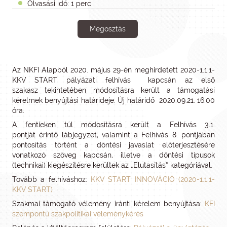
Olvasási idő: 1 perc
Megosztás
Az NKFI Alapból 2020. május 29-én meghirdetett 2020-1.1.1-
KKV START pályázati felhívás kapcsán az első
szakasz tekintetében módosításra került a támogatási
kérelmek benyújtási határideje. Új határidő 2020.09.21. 16:00
óra.
A fentieken túl módosításra került a Felhívás 3.1.
pontját érintő lábjegyzet, valamint a Felhívás 8. pontjában
pontosítás történt a döntési javaslat előterjesztésére
vonatkozó szöveg kapcsán, illetve a döntési típusok
(technikai) kiegészítésre kerültek az „Elutasítás” kategóriával.
Tovább a felhíváshoz:
KKV START INNOVÁCIÓ (2020-1.1.1-
KKV START)
Szakmai támogató vélemény iránti kérelem benyújtása:
KFI
szempontú szakpolitikai véleménykérés