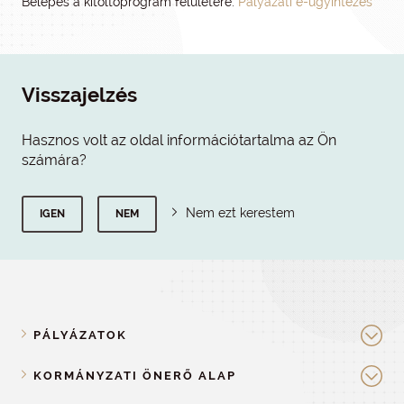
Belépés a kitöltőprogram felületére:
Pályázati e-ügyintézés
Visszajelzés
Hasznos volt az oldal információtartalma az Ön
számára?
Nem ezt kerestem
IGEN
NEM
PÁLYÁZATOK
KORMÁNYZATI ÖNERŐ ALAP