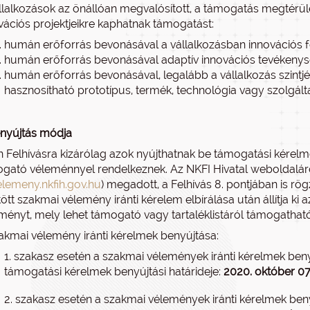
llalkozások az önállóan megvalósított, a támogatás megtérülé
vációs projektjeikre kaphatnak támogatást:
humán erőforrás bevonásával a vállalkozásban innovációs f
humán erőforrás bevonásával adaptív innovációs tevékenysé
humán erőforrás bevonásával, legalább a vállalkozás szintjé
hasznosítható prototípus, termék, technológia vagy szolgáltat
nyújtás módja
n Felhívásra kizárólag azok nyújthatnak be támogatási kérel
gató véleménnyel rendelkeznek. Az NKFI Hivatal weboldaláról
elemeny.nkfih.gov.hu
) megadott, a Felhívás 8. pontjában is rö
ltött szakmai vélemény iránti kérelem elbírálása után állítja k
ményt, mely lehet támogató vagy tartaléklistáról támogatható
akmai vélemény iránti kérelmek benyújtása:
1. szakasz esetén a szakmai vélemények iránti kérelmek beny
támogatási kérelmek benyújtási határideje:
2020. október 07
2. szakasz esetén a szakmai vélemények iránti kérelmek beny