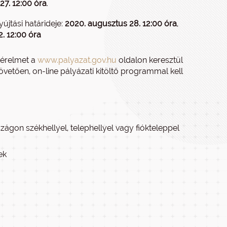
7. 12:00 óra
.
újtási határideje:
2020. augusztus 28. 12:00 óra
,
2. 12:00 óra
kérelmet a
www.palyazat.gov.hu
oldalon keresztül
övetően, on-line pályázati kitöltő programmal kell
ágon székhellyel, telephellyel vagy fiókteleppel
ek