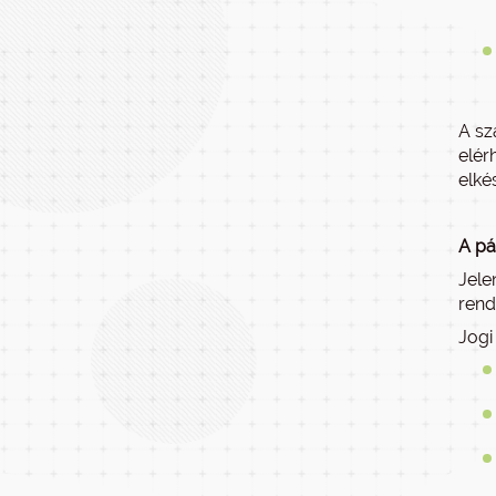
A sz
elér
elkés
A pá
Jele
rend
Jogi