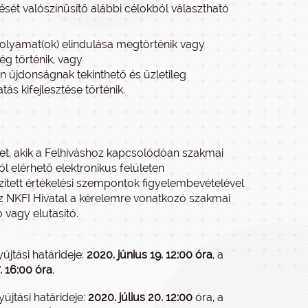
sét valószínűsítő alábbi célokból választható
olyamat(ok) elindulása megtörténik vagy
g történik, vagy
n újdonságnak tekinthető és üzletileg
ás kifejlesztése történik.
met, akik a Felhíváshoz kapcsolódóan szakmai
 elérhető elektronikus felületen
gzített értékelési szempontok figyelembevételével
i az NKFI Hivatal a kérelemre vonatkozó szakmai
 vagy elutasító.
újtási határideje:
2020. június 19. 12:00 óra
, a
. 16:00 óra
.
újtási határideje:
2020. július 20. 12:00
óra, a