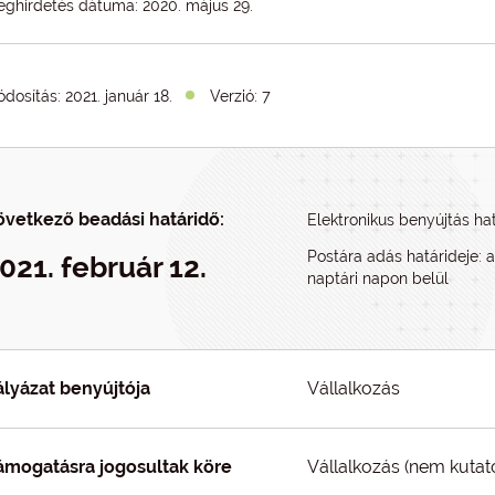
ghirdetés dátuma: 2020. május 29.
dosítás:
2021. január 18.
Verzió: 7
övetkező beadási határidő:
Elektronikus benyújtás hatá
Postára adás határideje: 
021. február 12.
naptári napon belül
ályázat benyújtója
Vállalkozás
ámogatásra jogosultak köre
Vállalkozás (nem kutató