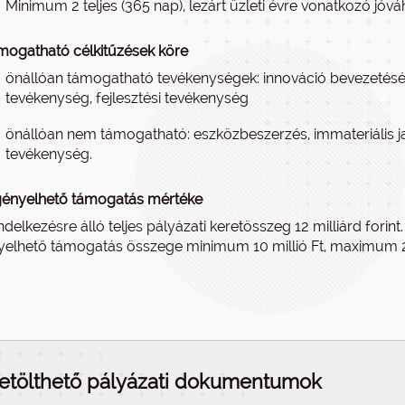
Minimum 2 teljes (365 nap), lezárt üzleti évre vonatkozó jó
mogatható célkitűzések köre
önállóan támogatható tevékenységek: innováció bevezetésér
tevékenység, fejlesztési tevékenység
önállóan nem támogatható: eszközbeszerzés, immateriális ja
tevékenység.
gényelhető támogatás mértéke
ndelkezésre álló teljes pályázati keretösszeg 12 milliárd fo
yelhető támogatás összege minimum 10 millió Ft, maximum 20
etölthető pályázati dokumentumok