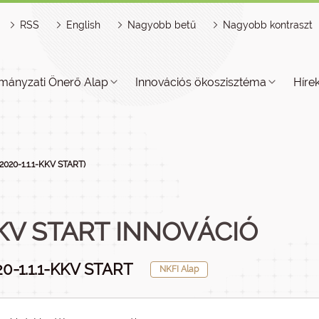
RSS
English
Nagyobb betű
Nagyobb kontraszt
mányzati Önerő Alap
Innovációs ökoszisztéma
Híre
(2020-1.1.1-KKV START)
KV START INNOVÁCIÓ
0-1.1.1-KKV START
NKFI Alap