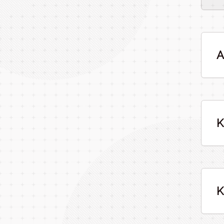
A
K
K