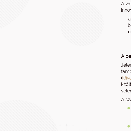
A vá
inno
A be
Jele
támo
(
kfiv
kitö
véle
A sz