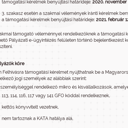
támogatási kérelmek benyújtási határideje:
2020. november 2
3. szakasz esetén a szakmai vélemények iránti kérelmek beny
a támogatási kérelmek benyújtási határideje:
2021. február 1
akmai támogató véleménnyel rendelkezőknek a támogatási 
hető Pályázati e-ügyintézés felületen történő bejelentkezést k
zíteni.
lyázók köre
n Felhívásra támogatási kérelmet nyújthatnak be a Magyarorsz
elkező jogi személyek az alábbiak szerint:
 személyiséggel rendelkező mikro és kisvállalkozások, amely
113, 114, 116, 117 vagy 141 GFO kóddal rendelkeznek,
kettős könyvvitelt vezetnek,
nem tartoznak a KATA hatálya alá,