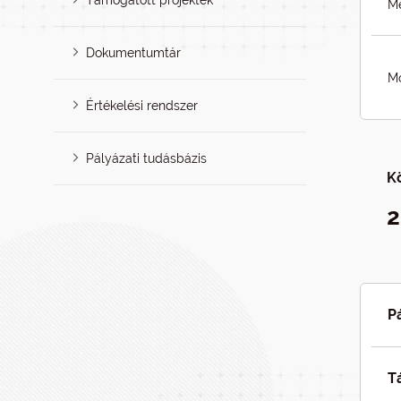
Támogatott projektek
Me
Dokumentumtár
Mó
Értékelési rendszer
Pályázati tudásbázis
K
2
P
T