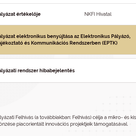
ályázat értékelője
NKFI Hivatal
ályázat elektronikus benyújtása az Elektronikus Pályázó,
ájékoztató és Kommunikációs Rendszerben (EPTK)
ályázati rendszer hibabejelentés
lyázati Felhívás (a továbbiakban: Felhívás) célja a mikro- és 
önzése piacorientált innovációs projektjeik támogatásával.