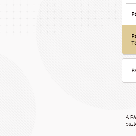
P
P
T
P
A Pá
öszt