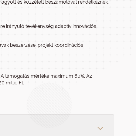
váhagyott és közzétett beszámolóval rendelkeznek.
e irányuló tevékenység adaptív innovációs
vak beszerzése, projekt koordinációs
rint. A támogatás mértéke maximum 60%. Az
 millió Ft.