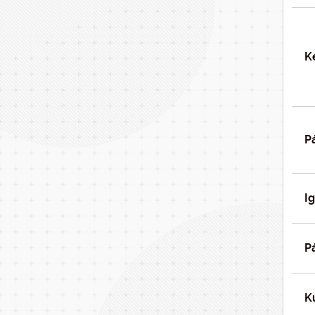
K
P
I
P
K