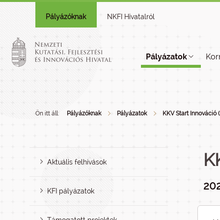
Pályázóknak
NKFI Hivatalról
Pályázatok
Kor
Ön itt áll:
Pályázóknak
Pályázatok
KKV Start Innováció 
K
Aktuális felhívások
202
KFI pályázatok