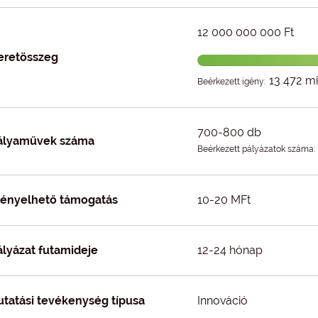
12 000 000 000 Ft
eretösszeg
13 472 mil
Beérkezett igény:
700-800 db
ályaművek száma
Beérkezett pályázatok száma:
gényelhető támogatás
10-20 MFt
ályázat futamideje
12-24 hónap
utatási tevékenység típusa
Innováció