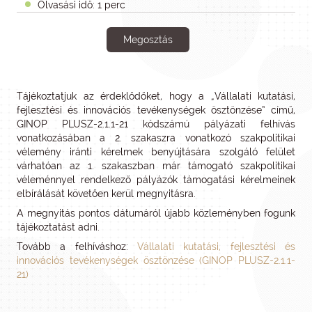
Olvasási idő: 1 perc
Megosztás
Tájékoztatjuk az érdeklődőket, hogy a „Vállalati kutatási,
fejlesztési és innovációs tevékenységek ösztönzése” című,
GINOP PLUSZ-2.1.1-21 kódszámú pályázati felhívás
vonatkozásában a 2. szakaszra vonatkozó szakpolitikai
vélemény iránti kérelmek benyújtására szolgáló felület
várhatóan az 1. szakaszban már támogató szakpolitikai
véleménnyel rendelkező pályázók támogatási kérelmeinek
elbírálását követően kerül megnyitásra.
A megnyitás pontos dátumáról újabb közleményben fogunk
tájékoztatást adni.
Tovább a felhíváshoz:
Vállalati kutatási, fejlesztési és
innovációs tevékenységek ösztönzése (GINOP PLUSZ-2.1.1-
21)