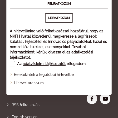
A hírlevelünkre való feliratkozással hozzájárul, hogy az
NKFI Hivatal közvetlenül megkeresse a legfrissebb
kutatási, fejlesztési és innovációs pályázatokkal, hazai és
nemzetközi hírekkel, eseményekkel. További
információkért, kérjük, olvassa el az
adatkezelési
tájékoztatót
.
Az
adatvédelmi tájékoztatót
elfogadom.
Beletekintek a legutóbbi hírlevélbe
Oldaltérkép
Hírlevél archívum
Nagyobb betű
RSS feliratkozás
English version