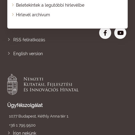
Beletekintek a legutóbbi hírlevélbe
Oldaltérkép
Hírlevél archívum
Nagyobb betű
RSS feliratkozás
English version
Ügyfélszolgálat
1077 Budapest, Kéthly Anna tér 1.
+36 1 795 9500
Írjon nekünk