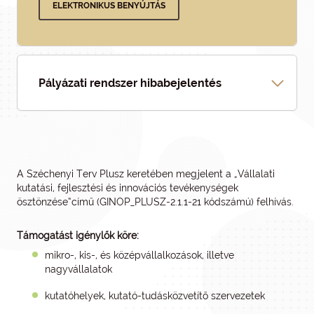
ELEKTRONIKUS BENYÚJTÁS
Pályázati rendszer hibabejelentés
A Széchenyi Terv Plusz keretében megjelent a „Vállalati
kutatási, fejlesztési és innovációs tevékenységek
ösztönzése”című (GINOP_PLUSZ-2.1.1-21 kódszámú) felhívás.
Támogatást igénylők köre:
mikro-, kis-, és középvállalkozások, illetve
nagyvállalatok
kutatóhelyek, kutató-tudásközvetítő szervezetek