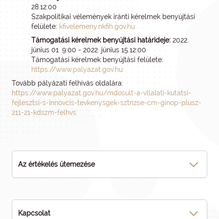
28.12:00
Szakpolitikai vélemények iránti kérelmek benyújtási
felülete:
kfivelemeny.nkfih.gov.hu
Támogatási kérelmek benyújtási határideje:
2022.
június 01. 9:00 - 2022. június 15.12:00
Támogatási kérelmek benyújtási felülete:
https://www.palyazat.gov.hu
Tovább pályázati felhívás oldalára:
https://www.palyazat.gov.hu/mdosult-a-vllalati-kutatsi-
fejlesztsi-s-innovcis-tevkenysgek-sztnzse-cm-ginop-plusz-
211-21-kdszm-felhvs
Az értékelés ütemezése
Kapcsolat