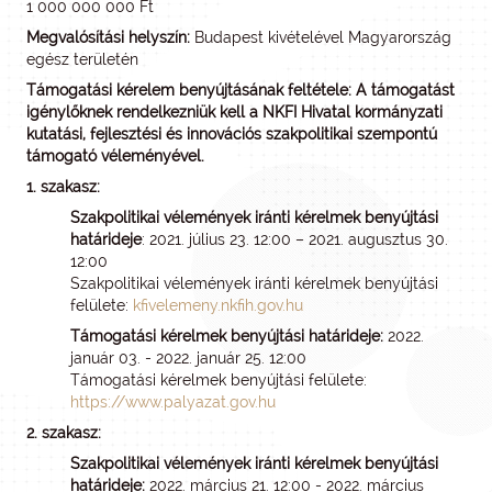
1 000 000 000 Ft
Megvalósítási helyszín:
Budapest kivételével Magyarország
egész területén
Támogatási kérelem benyújtásának feltétele:
A támogatást
igénylőknek rendelkezniük kell a NKFI Hivatal kormányzati
kutatási, fejlesztési és innovációs szakpolitikai szempontú
támogató véleményével.
1. szakasz:
Szakpolitikai vélemények iránti kérelmek benyújtási
határideje
: 2021. július 23. 12:00 – 2021. augusztus 30.
12:00
Szakpolitikai vélemények iránti kérelmek benyújtási
felülete:
kfivelemeny.nkfih.gov.hu
Támogatási kérelmek benyújtási határideje:
2022.
január 03. - 2022. január 25. 12:00
Támogatási kérelmek benyújtási felülete:
https://www.palyazat.gov.hu
2. szakasz:
Szakpolitikai vélemények iránti kérelmek benyújtási
határideje:
2022. március 21. 12:00 - 2022. március