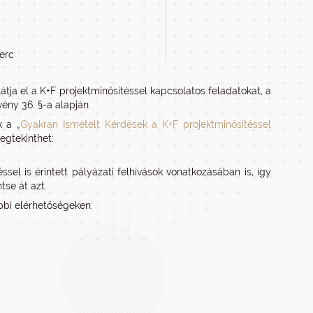
perc
átja el a K+F projektminősítéssel kapcsolatos feladatokat, a
vény 36. §-a alapján.
k a „
Gyakran Ismételt Kérdések a K+F projektminősítéssel
egtekinthet:
el is érintett pályázati felhívások vonatkozásában is, így
tse át azt.
bbi elérhetőségeken: