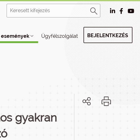
BEJELENTKEZÉS
, események
Ügyfélszolgálat
tos gyakran
zó