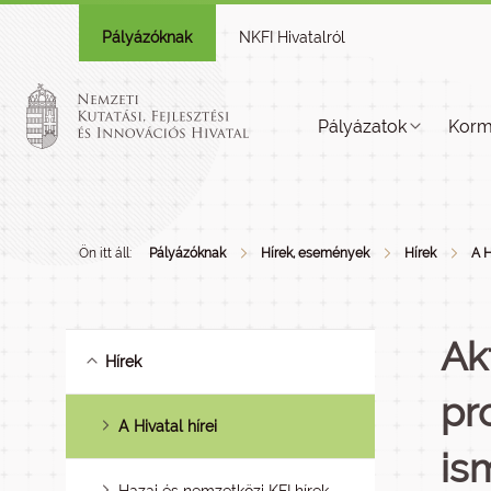
Pályázóknak
NKFI Hivatalról
Pályázatok
Korm
Ön itt áll:
Pályázóknak
Hírek, események
Hírek
A H
Ak
Hírek
pr
A Hivatal hírei
is