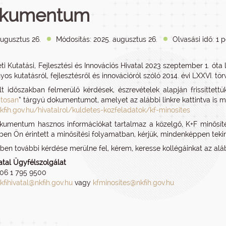
kumentum
augusztus 26.
Módosítás: 2025. augusztus 26.
Olvasási idő: 1 
i Kutatási, Fejlesztési és Innovációs Hivatal 2023 szeptember 1. óta l
s kutatásról, fejlesztésről és innovációról szóló 2014. évi LXXVI. tör
t időszakban felmerülő kérdések, észrevételek alapján frissíttettü
atosan
” tárgyú dokumentumot, amelyet az alábbi linkre kattintva is m
nkfih.gov.hu/hivatalrol/kuldetes-kozfeladatok/kf-minosites
kumentum hasznos információkat tartalmaz a közelgő, K+F minősítéss
en Ön érintett a minősítési folyamatban, kérjük, mindenképpen tekin
en további kérdése merülne fel, kérem, keresse kollégáinkat az alá
atal Ügyfélszolgálat
 06 1 795 9500
kfihivatal@nkfih.gov.hu
vagy
kfminosites@nkfih.gov.hu