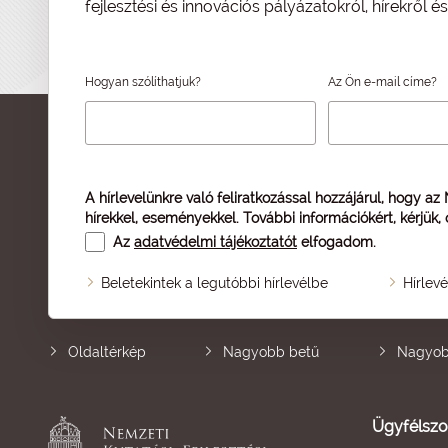
fejlesztési és innovációs pályázatokról, hírekről 
Hogyan szólíthatjuk?
Az Ön e-mail címe?
A hírlevelünkre való feliratkozással hozzájárul, hogy az
hírekkel, eseményekkel. További információkért, kérjük,
Az
adatvédelmi tájékoztatót
elfogadom.
Beletekintek a legutóbbi hírlevélbe
Hírlev
Oldaltérkép
Nagyobb betű
Nagyob
Ügyfélszo