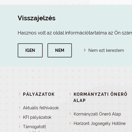
Visszajelzés
Hasznos volt az oldal információtartalma az Ön szá
IGEN
NEM
Nem ezt kerestem
PÁLYÁZATOK
KORMÁNYZATI ÖNERŐ
ALAP
Aktuális felhívások
Kormányzati Önerő Alap
KFI pályázatok
Horizont Jogsegély Hotline
Támogatott