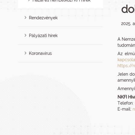
Hazai és nemzetközi KFI hírek
do
Rendezvények
2025. 
Pályázati hírek
A Nemzet
tudományo
Koronavírus
Az elmúl
kapcsol
https://
Jelen do
amennyib
Amennyib
NKFI Hiv
Telefon:
E-mail:
n