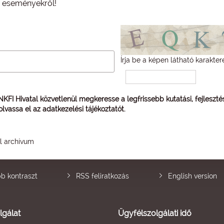
és eseményekről!
Írja be a képen látható karakter
 NKFI Hivatal közvetlenül megkeresse a legfrissebb kutatási, fejleszt
 olvassa el az
adatkezelési tájékoztatót
.
él archívum
b kontraszt
RSS feliratkozás
English version
lgálat
Ügyfélszolgálati idő