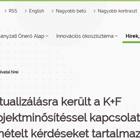
RSS
English
Nagyobb betű
Nagyobb kontraszt
ányzati Önerő Alap
Innovációs ökoszisztéma
Hírek
ivatal hírei
tualizálásra került a K+F
ojektminősítéssel kapcsola
mételt kérdéseket tartalma