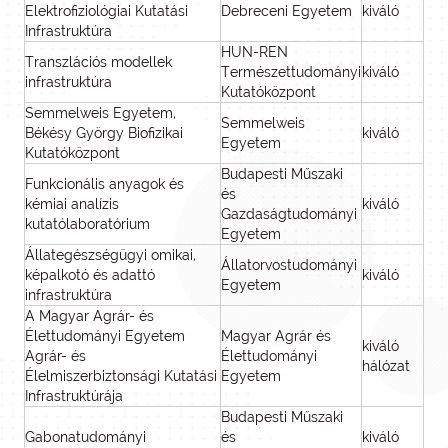
Elektrofiziológiai Kutatási
Debreceni Egyetem
kiváló
Infrastruktúra
HUN-REN
Transzlációs modellek
Természettudományi
kiváló
infrastruktúra
Kutatóközpont
Semmelweis Egyetem,
Semmelweis
Békésy György Biofizikai
kiváló
Egyetem
Kutatóközpont
Budapesti Műszaki
Funkcionális anyagok és
és
kémiai analízis
kiváló
Gazdaságtudományi
kutatólaboratórium
Egyetem
Állategészségügyi omikai,
Állatorvostudományi
képalkotó és adattó
kiváló
Egyetem
infrastruktúra
A Magyar Agrár- és
Élettudományi Egyetem
Magyar Agrár és
kiváló
Agrár- és
Élettudományi
hálózat
Élelmiszerbiztonsági Kutatási
Egyetem
Infrastruktúrája
Budapesti Műszaki
Gabonatudományi
és
kiváló