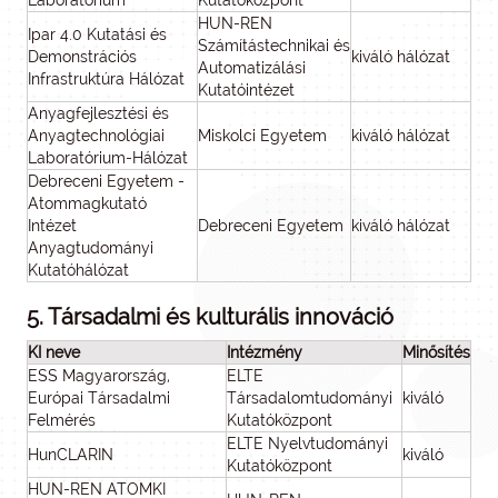
Laboratórium
Kutatóközpont
HUN-REN
Ipar 4.0 Kutatási és
Számítástechnikai és
Demonstrációs
kiváló hálózat
Automatizálási
Infrastruktúra Hálózat
Kutatóintézet
Anyagfejlesztési és
Anyagtechnológiai
Miskolci Egyetem
kiváló hálózat
Laboratórium-Hálózat
Debreceni Egyetem -
Atommagkutató
Intézet
Debreceni Egyetem
kiváló hálózat
Anyagtudományi
Kutatóhálózat
5. Társadalmi és kulturális innováció
KI neve
Intézmény
Minősítés
ESS Magyarország,
ELTE
Európai Társadalmi
Társadalomtudományi
kiváló
Felmérés
Kutatóközpont
ELTE Nyelvtudományi
HunCLARIN
kiváló
Kutatóközpont
HUN-REN ATOMKI