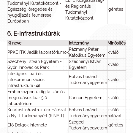
ELTE Közgazdaság-
Tudományi Kutatóközpont -
és Regionális
Egészség, öregedés és
ígéretes
Tudományi
nyugdíjazás felmérése
Kutatóközpont
Európában
6. E-infrastruktúrák
KI neve
Intézmény
Minősítés
Pázmány Péter
PPKE ITK Jedlik laboratóriumok
kiváló
Katolikus Egyetem
Széchenyi István Egyetem -
Széchenyi István
kiváló
Győri Innovációs Park
Egyetem
Intelligens ipari és
Eötvös Loránd
infokommunikációs
kiváló
Tudományegyetem
infrastruktúra (4i)
Emberközpontú digitalizációs
megoldások Ipar 5.0
Pannon Egyetem
kiváló
laboratórium
Kutatási Infrastruktúra Hálózat
Eötvös Loránd
kiváló
a Nyílt Tudományért (KINYIT)
Tudományegyetem
hálózat
Szegedi
Élő Dolgok Internete
ígéretes
Tudományegyetem