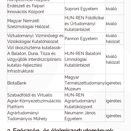
Erdészeti és Faipari
Soproni Egyetem
kiváló
Innovációs Központ
HUN-REN Földfizikai
Magyar Nemzeti
és Űrtudományi
kiváló
Szeizmológiai Hálózat
Kutatóintézet
Víztudományi, Vízminőségi és
kiváló
Pannon Egyetem
Víziökológiai Kutatóhálózat
hálózat
Vízi ökoszisztéma kutatások-
A Balaton, Duna, Tisza és
HUN-REN Balatoni
kiváló
vízgyűjtőik interdiszciplináris
Limnológiai
hálózat
kutatás-fejlesztési
Kutatóintézet
infrastruktúrái
Magyar
BiotaBank
Természettudományi
ígéretes
Múzeum
Szabadföldi és Virtuális
HUN-REN
Agrár-Környezetszimulációs
Agrártudományi
ígéretes
Platform
Kutatóközpont
Agrártudományi
Neumann János
ígéretes
Tudományos Műhely
Egyetem