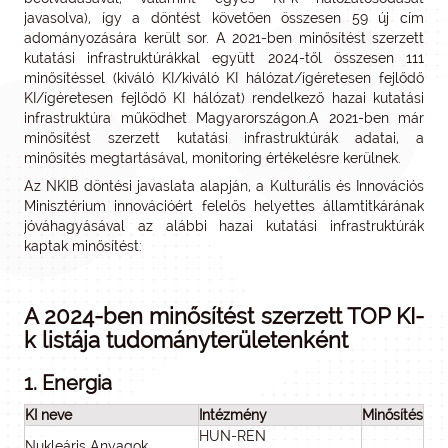
javasolva), így a döntést követően összesen 59 új cím
adományozására került sor. A 2021-ben minősítést szerzett
kutatási infrastruktúrákkal együtt 2024-től összesen 111
minősítéssel (kiváló KI/kiváló KI hálózat/ígéretesen fejlődő
KI/ígéretesen fejlődő KI hálózat) rendelkező hazai kutatási
infrastruktúra működhet Magyarországon.A 2021-ben már
minősítést szerzett kutatási infrastruktúrák adatai, a
minősítés megtartásával, monitoring értékelésre kerülnek.
Az NKIB döntési javaslata alapján, a Kulturális és Innovációs
Minisztérium innovációért felelős helyettes államtitkárának
jóváhagyásával az alábbi hazai kutatási infrastruktúrák
kaptak minősítést:
A 2024-ben minősítést szerzett TOP KI-
k listája tudományterületenként
1. Energia
KI neve
Intézmény
Minősítés
HUN-REN
Nukleáris Anyagok