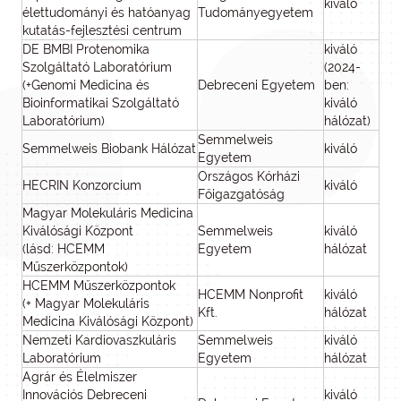
kiváló
élettudományi és hatóanyag
Tudományegyetem
kutatás-fejlesztési centrum
DE BMBI Protenomika
kiváló
Szolgáltató Laboratórium
(2024-
(+Genomi Medicina és
Debreceni Egyetem
ben:
Bioinformatikai Szolgáltató
kiváló
Laboratórium)
hálózat)
Semmelweis
Semmelweis Biobank Hálózat
kiváló
Egyetem
Országos Kórházi
HECRIN Konzorcium
kiváló
Főigazgatóság
Magyar Molekuláris Medicina
Kiválósági Központ
Semmelweis
kiváló
(lásd: HCEMM
Egyetem
hálózat
Műszerközpontok)
HCEMM Műszerközpontok
HCEMM Nonprofit
kiváló
(+ Magyar Molekuláris
Kft.
hálózat
Medicina Kiválósági Központ)
Nemzeti Kardiovaszkuláris
Semmelweis
kiváló
Laboratórium
Egyetem
hálózat
Agrár és Élelmiszer
Innovációs Debreceni
kiváló