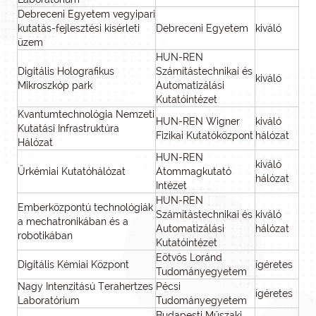
Debreceni Egyetem vegyipari
kutatás-fejlesztési kísérleti
Debreceni Egyetem
kiváló
üzem
HUN-REN
Digitális Holografikus
Számítástechnikai és
kiváló
Mikroszkóp park
Automatizálási
Kutatóintézet
Kvantumtechnológia Nemzeti
HUN-REN Wigner
kiváló
Kutatási Infrastruktúra
Fizikai Kutatóközpont
hálózat
Hálózat
HUN-REN
kiváló
Űrkémiai Kutatóhálózat
Atommagkutató
hálózat
Intézet
HUN-REN
Emberközpontú technológiák
Számítástechnikai és
kiváló
a mechatronikában és a
Automatizálási
hálózat
robotikában
Kutatóintézet
Eötvös Loránd
Digitális Kémiai Központ
ígéretes
Tudományegyetem
Nagy Intenzitású Terahertzes
Pécsi
ígéretes
Laboratórium
Tudományegyetem
Budapesti Műszaki