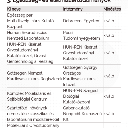
3. Egészség- és élelmiszertudományok
KI neve
Intézmény
Minősítés
Egészségipari
Multidiszciplináris Kutató
Debreceni Egyetem
kiváló
Központ
Humán Reprodukciós
Pécsi
kiváló
Nemzeti Laboratórium
Tudományegyetem
HUN-REN Kísérleti
HUN-REN Kísérleti
Orvostudományi
Orvostudományi
kiváló
Kutatóintézet, Orvosi
Kutatóintézet
Géntechnológiai Részleg
Gottsegen György
Gottsegen Nemzeti
Országos
kiváló
Kardiovaszkuláris Regiszterek
Kardiovaszkuláris
Intézet
HUN-REN Szegedi
Komplex Molekuláris és
Biológiai
kiváló
Sejtbiológiai Centrum
Kutatóközpont
Szántóföldi növények
Gabonakutató
nemesítése klasszikus és
Nonprofit Közhasznú
kiváló
laboratóriumi módszerekkel
Kft.
Molekuláris Orvostudományi