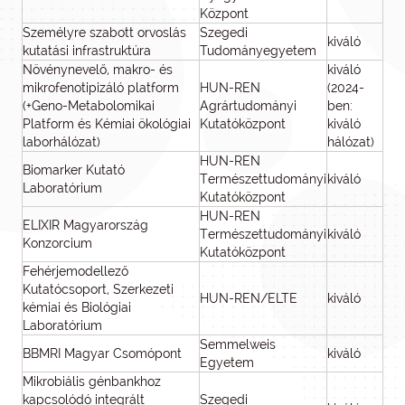
Központ
Személyre szabott orvoslás
Szegedi
kiváló
kutatási infrastruktúra
Tudományegyetem
Növénynevelő, makro- és
kiváló
mikrofenotipizáló platform
HUN-REN
(2024-
(+Geno-Metabolomikai
Agrártudományi
ben:
Platform és Kémiai ökológiai
Kutatóközpont
kiváló
laborhálózat)
hálózat)
HUN-REN
Biomarker Kutató
Természettudományi
kiváló
Laboratórium
Kutatóközpont
HUN-REN
ELIXIR Magyarország
Természettudományi
kiváló
Konzorcium
Kutatóközpont
Fehérjemodellező
Kutatócsoport, Szerkezeti
HUN-REN/ELTE
kiváló
kémiai és Biológiai
Laboratórium
Semmelweis
BBMRI Magyar Csomópont
kiváló
Egyetem
Mikrobiális génbankhoz
kapcsolódó integrált
Szegedi