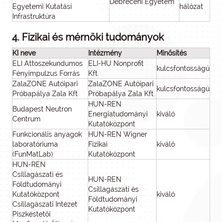
Debreceni Egyetem
Egyetemi Kutatási
hálózat
Infrastruktúra
4. Fizikai és mérnöki tudományok
KI neve
Intézmény
Minősítés
ELI Attoszekundumos
ELI-HU Nonprofit
kulcsfontosságú
Fényimpulzus Forrás
Kft.
ZalaZONE Autóipari
ZalaZONE Autóipari
kulcsfontosságú
Próbapálya Zala Kft
Próbapálya Zala Kft.
HUN-REN
Budapest Neutron
Energiatudományi
kiváló
Centrum
Kutatóközpont
Funkcionális anyagok
HUN-REN Wigner
laboratóriuma
Fizikai
kiváló
(FunMatLab)
Kutatóközpont
HUN-REN
Csillagászati és
HUN-REN
Földtudományi
Csillagászati és
Kutatóközpont
kiváló
Földtudományi
Csillagászati Intézet
Kutatóközpont
Piszkéstetői