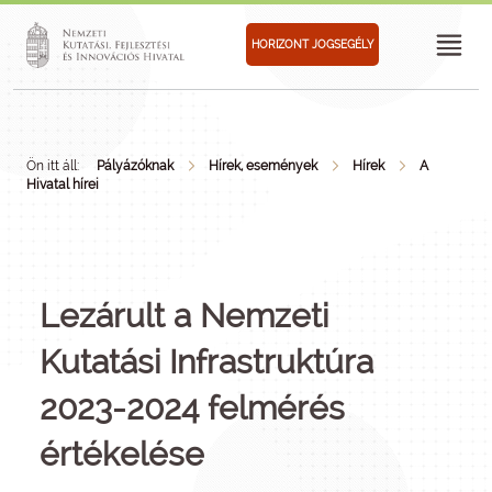
HORIZONT JOGSEGÉLY
Ön itt áll:
Pályázóknak
Hírek, események
Hírek
A
Hivatal hírei
Lezárult a Nemzeti
Kutatási Infrastruktúra
2023-2024 felmérés
értékelése