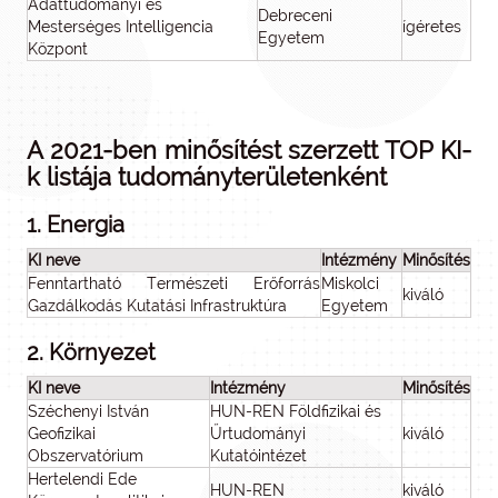
Adattudományi és
Debreceni
Mesterséges Intelligencia
ígéretes
Egyetem
Központ
A 2021-ben minősítést szerzett TOP KI-
k listája tudományterületenként
1. Energia
KI neve
Intézmény
Minősítés
Fenntartható Természeti Erőforrás
Miskolci
kiváló
Gazdálkodás Kutatási Infrastruktúra
Egyetem
2. Környezet
KI neve
Intézmény
Minősítés
Széchenyi István
HUN-REN Földfizikai és
Geofizikai
Űrtudományi
kiváló
Obszervatórium
Kutatóintézet
Hertelendi Ede
HUN-REN
kiváló