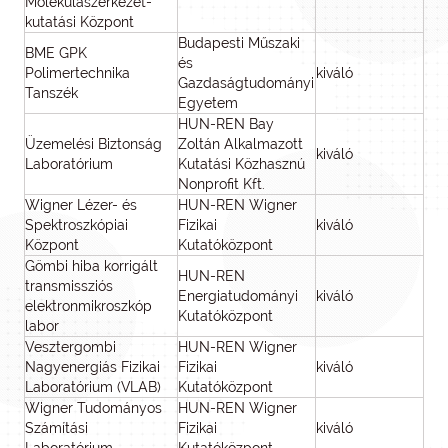
Molekulaszerkezet-
kutatási Központ
Budapesti Műszaki
BME GPK
és
Polimertechnika
kiváló
Gazdaságtudományi
Tanszék
Egyetem
HUN-REN Bay
Üzemelési Biztonság
Zoltán Alkalmazott
kiváló
Laboratórium
Kutatási Közhasznú
Nonprofit Kft.
Wigner Lézer- és
HUN-REN Wigner
Spektroszkópiai
Fizikai
kiváló
Központ
Kutatóközpont
Gömbi hiba korrigált
HUN-REN
transmissziós
Energiatudományi
kiváló
elektronmikroszkóp
Kutatóközpont
labor
Vesztergombi
HUN-REN Wigner
Nagyenergiás Fizikai
Fizikai
kiváló
Laboratórium (VLAB)
Kutatóközpont
Wigner Tudományos
HUN-REN Wigner
Számítási
Fizikai
kiváló