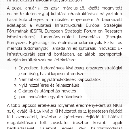
infrastruktúra működik Magyarországon.
A 2024. január 5. és 2024. március 18. között megnyitott
online felületen 119 új kutatási infrastruktúrával pályáztak a
hazai kutatóhelyek a minősítés elnyerésére. A beérkezett
adatlapok a Kutatási Infrastruktúrák Európai Stratégiai
Fórumának (ESFRI, European Strategic Forum on Research
Infrastructures) tudományterületi besorolása (Energia;
Környezet; Egészség- és élelmiszertudományok; Fizikai és
mérnöki tudományok; Társadalmi és kulturális innováció; E-
infrastruktúrák) szerinti bontásban, az alábbi szempontok
alapján kerültek szakmai értékelésre:
Egyediség, tudományos kiválóság, országos stratégiai
jelentőség, hazai kapcsolatrendszer
Nemzetközi együttműködések, kapcsolatok
Nyílt hozzáférés és felhasználás
Oktatás és utánpótlás-nevelés
Ipari innovációs együttműködések.
A több lépcsős értékelési folyamat eredményeként az NKIB
31 új kiváló KI-t, 15 kiváló KI hálózatot és 11 ígéretesen fejlődő
KI-t azonosított, továbbá 2 ígéretesen fejlődő KI hálózat
megalakítására tett javaslatot (részben korábbi tagok
beolvadásával, valamint egyes KI-k hálózatosodását