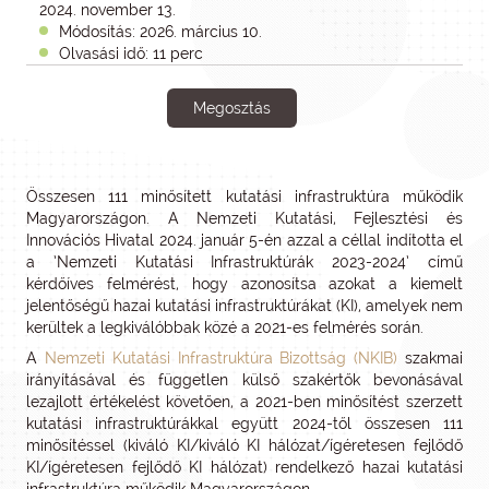
2024. november 13.
Módosítás: 2026. március 10.
Olvasási idő: 11 perc
Megosztás
Összesen 111 minősített kutatási infrastruktúra működik
Magyarországon. A Nemzeti Kutatási, Fejlesztési és
Innovációs Hivatal 2024. január 5-én azzal a céllal indította el
a ’Nemzeti Kutatási Infrastruktúrák 2023-2024’ című
kérdőíves felmérést, hogy azonosítsa azokat a kiemelt
jelentőségű hazai kutatási infrastruktúrákat (KI), amelyek nem
kerültek a legkiválóbbak közé a 2021-es felmérés során.
A
Nemzeti Kutatási Infrastruktúra Bizottság (NKIB)
szakmai
irányításával és független külső szakértők bevonásával
lezajlott értékelést követően, a 2021-ben minősítést szerzett
kutatási infrastruktúrákkal együtt 2024-től összesen 111
minősítéssel (kiváló KI/kiváló KI hálózat/ígéretesen fejlődő
KI/ígéretesen fejlődő KI hálózat) rendelkező hazai kutatási