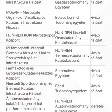
Infrastruktúra Hálózat
Gazdaságtudományi
hálózat
Egyetem
MOoVIH - Mesoscale
Organ(oid) Vizualizációs
Eötvös Loránd
kiváló
Kutatási Infrastruktúra
Tudományegyetem
hálózat
Hálózat
HUN-REN Kísérleti
HUN-REN KOKI Mikroszkópos
kiváló
Orvostudományi
Központ
hálózat
Kutatóintézet
MI támogatott Integrált
HUN-REN
Biomolekuláris Analitikai és
kiváló
Természettudományi
Szerkezetvizsgálati
hálózat
Kutatóközpont
Infrastruktúra
Farmakológiai és
Semmelweis
kiváló
Gyógyszerkutatás-fejlesztési
Egyetem
hálózat
Központ
Nemzeti Sporttudományi és
Pécsi
kiváló
Életmód Kutatási
Tudományegyetem
hálózat
Infrastruktúra Hálózat
Állatorvostudományi
HUN-REN
kutatási-diagnosztikai
Állatorvostudományi
ígéretes
platform (mikrobáktól a
Kutatóintézet