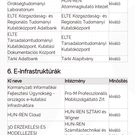
HUN-REN
Örökségtudományi
kiváló
Atommagkutató Intézet
Laboratórium
ELTE Közgazdaság- és
ELTE Közgazdaság- és
Regionális Tudományi
Regionális Tudományi
kiváló
Kutatóközpont Adatbank
Kutatóközpont
ELTE
ELTE
Társadalomtudományi
Társadalomtudományi
kiváló
Kutatóközpont, Kutatási
Kutatóközpont
Dokumentációs Központ
Tárki Adatbank
Tárki Alapítvány
kiváló
6. E-infrastruktúrák
KI neve
Intézmény
Minősítés
Kormányzati Informatikai
Fejlesztési Ügynökség -
Pro-M Professzionális
kiváló
országos e-kutatási
Mobilszolgáltató Zrt.
infrastruktúra
HUN-REN SZTAKI és
HUN-REN Cloud
kiváló
Wigner
HUN-REN
3D ÉRZÉKELÉSI ÉS
Számítástechnikai és
kiváló
MODELLEZÉSI