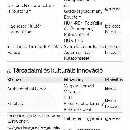
Űrmérnöki oktató-kutató
és
ígéretes
laboratórium
Gazdaságtudományi
Egyetem
HUN-REN Földfizikai
Mágneses Nulltér
ígéretes
és Űrtudományi
Laboratórium
hálózat
Kutatóintézet
HUN-REN
Intelligens Járművek Kutatási
Számítástechnikai és
ígéretes
Hálózat
Automatizálási
hálózat
Kutatóintézet
5. Társadalmi és kulturális innováció
KI neve
Intézmény
Minősítés
Magyar Nemzeti
Archeometriai Labor
kiváló
Múzeum
ELTE
kiváló
EtnoLab
Bölcsészettudományi
hálózat
Kutatóközpont
Felnőni a Digitális Európában:
Debreceni Egyetem
ígéretes
EuroCohort
Közgazdasági és Regionális