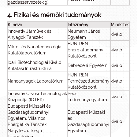
gazdaszervezetekig)
4. Fizikai és mérnöki tudományok
KI neve
Intézmény
Minősítés
Innovatív Járművek és
Neumann János
kiváló
Anyagok Tanszék
Egyetem
HUN-REN
Mikro- és Nanotechnológiai
Energiatudományi
kiváló
Kutatólaboratórium
Kutatóközpont
Ipari Biotechnológiai Kiváló
Debreceni Egyetem
kiváló
Kutatási Infrastruktúra
HUN-REN
Nanoanyagok Laboratórium
Természettudományi
kiváló
Kutatóközpont
Innovatív Orvosi Technológiák
Pécsi
kiváló
Központja (IOTEK)
Tudományegyetem
Budapesti Műszaki és
Gazdaságtudományi
Budapesti Műszaki
Egyetem, Villamos
és
kiváló
Energetika Tanszék,
Gazdaságtudományi
Nagyfeszültségű
Egyetem
Laboratórium