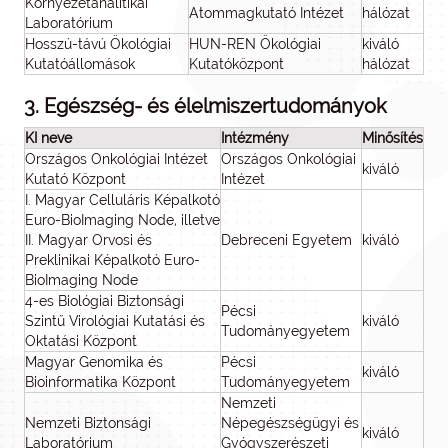
Környezetanalitikai
Atommagkutató Intézet
hálózat
Laboratórium
Hosszú-távú Ökológiai
HUN-REN Ökológiai
kiváló
Kutatóállomások
Kutatóközpont
hálózat
3. Egészség- és élelmiszertudományok
KI neve
Intézmény
Minősítés
Országos Onkológiai Intézet
Országos Onkológiai
kiváló
Kutató Központ
Intézet
I. Magyar Celluláris Képalkotó
Euro-BioImaging Node, illetve
II. Magyar Orvosi és
Debreceni Egyetem
kiváló
Preklinikai Képalkotó Euro-
BioImaging Node
4-es Biológiai Biztonsági
Pécsi
Szintű Virológiai Kutatási és
kiváló
Tudományegyetem
Oktatási Központ
Magyar Genomika és
Pécsi
kiváló
Bioinformatika Központ
Tudományegyetem
Nemzeti
Nemzeti Biztonsági
Népegészségügyi és
kiváló
Laboratórium
Gyógyszerészeti