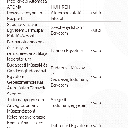
Megfigyelő Állomása
ATOMKI
HUN-REN
Részecskegyorsító
Atommagkutató
kiváló
Központ
Intézet
Széchenyi István
Széchenyi István
Egyetem Járműipari
kiváló
Egyetem
Kutatóközpont
Bio-nanotechnológiai
és környezeti
Pannon Egyetem
kiváló
rendszerek analitikája
laboratórium
Budapesti Műszaki és
Budapesti Műszaki
Gazdaságtudományi
és
Egyetem,
kiváló
Gazdaságtudományi
Gépészmérnöki Kar,
Egyetem
Áramlástan Tanszék
Szegedi
Tudományegyetem
Szegedi
kiváló
Anyagtudományi
Tudományegyetem
Műszerközpont
Kelet-magyarországi
Kémiai Analitikai és
Debreceni Egyetem
kiváló