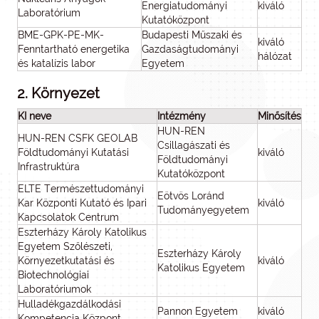
Energiatudományi
kiváló
Laboratórium
Kutatóközpont
BME-GPK-PE-MK-
Budapesti Műszaki és
kiváló
Fenntartható energetika
Gazdaságtudományi
hálózat
és katalízis labor
Egyetem
2. Környezet
KI neve
Intézmény
Minősítés
HUN-REN
HUN-REN CSFK GEOLAB
Csillagászati és
Földtudományi Kutatási
kiváló
Földtudományi
Infrastruktúra
Kutatóközpont
ELTE Természettudományi
Eötvös Loránd
Kar Központi Kutató és Ipari
kiváló
Tudományegyetem
Kapcsolatok Centrum
Eszterházy Károly Katolikus
Egyetem Szőlészeti,
Eszterházy Károly
Környezetkutatási és
kiváló
Katolikus Egyetem
Biotechnológiai
Laboratóriumok
Hulladékgazdálkodási
Pannon Egyetem
kiváló
Kompetencia Központ