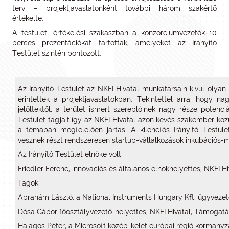
terv – projektjavaslatonként további három szakértő
értékelte.
A testületi értékelési szakaszban a konzorciumvezetők 10
perces prezentációkat tartottak, amelyeket az Irányító
Testület szintén pontozott.
Az Irányító Testület az NKFI Hivatal munkatársain kívül olyan
érintettek a projektjavaslatokban. Tekintettel arra, hogy n
jelöltektől, a terület ismert szereplőinek nagy része potenc
Testület tagjait így az NKFI Hivatal azon kevés szakember közü
a témában megfelelően jártas. A kilencfős Irányító Testület
vesznek részt rendszeresen startup-vállalkozások inkubációs-
Az Irányító Testület elnöke volt:
Friedler Ferenc, innovációs és általános elnökhelyettes, NKFI Hi
Tagok:
Ábrahám László, a National Instruments Hungary Kft. ügyvezet
Dósa Gábor főosztályvezető-helyettes, NKFI Hivatal, Támogatá
Hajagos Péter, a Microsoft közép-kelet európai régió kormányza