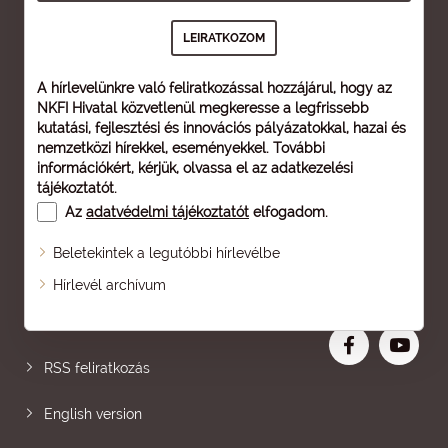
A hírlevelünkre való feliratkozással hozzájárul, hogy az
NKFI Hivatal közvetlenül megkeresse a legfrissebb
kutatási, fejlesztési és innovációs pályázatokkal, hazai és
nemzetközi hírekkel, eseményekkel. További
információkért, kérjük, olvassa el az
adatkezelési
tájékoztatót
.
Az
adatvédelmi tájékoztatót
elfogadom.
Beletekintek a legutóbbi hírlevélbe
Oldaltérkép
Hírlevél archívum
Nagyobb betű
RSS feliratkozás
English version