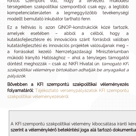
fontos szempont volt, hogy a tervezett működési
térségekben szakpolitikai szempontból csak egy, a legtöbb
kompetenciaterületen a legmeggyőzőbb tevékenységi
modellt bemutató inkubátor tartható fenn.
Ez a felhívás is azon GINOP-konstrukciók közé tartozik,
amelyek esetében – abból a célból, hogy a
kutatásfejlesztésre és innovációra szánt forrásból valóban
kutatásfejlesztési és innovációs projektek valósuljanak meg –
a forrásokat kezelő Nemzetgazdasági Minisztériumban
működő Irányító Hatósághoz – ahol a tényleges támogatói
döntést meghozzák – csak az NKFI Hivatal ún.
támogató KFI
szakpolitikai véleménye birtokában adhatják be anyagaikat a
pályázók
.
Bővebben a KFI szempontú szakpolitikai véleményezés
folyamatáról:
Tájékoztató versenypályázatok KFI szempontú
szakpolitikai véleményezéséről
A KFI szempontú szakpolitikai vélemény kibocsátása iránti ké
szerint a véleménykérő betekintési joga alá tartozó dokument