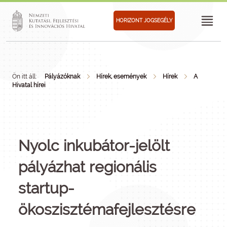
HORIZONT JOGSEGÉLY
Ön itt áll:
Pályázóknak
Hírek, események
Hírek
A
Hivatal hírei
Nyolc inkubátor-jelölt
pályázhat regionális
startup-
ökoszisztémafejlesztésre