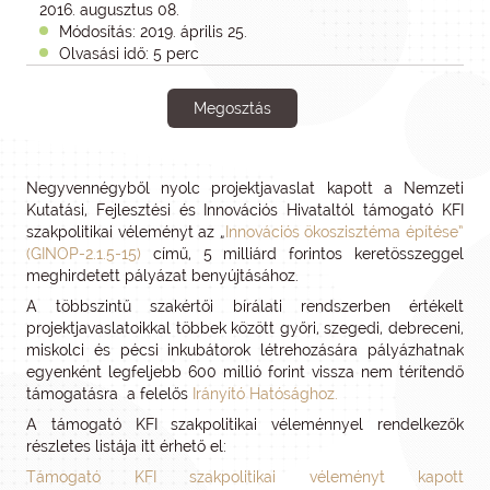
2016. augusztus 08.
Módosítás: 2019. április 25.
Olvasási idő: 5 perc
Megosztás
Negyvennégyből nyolc projektjavaslat kapott a Nemzeti
Kutatási, Fejlesztési és Innovációs Hivataltól támogató KFI
szakpolitikai véleményt az „
Innovációs ökoszisztéma építése”
(GINOP-2.1.5-15)
című, 5 milliárd forintos keretösszeggel
meghirdetett pályázat benyújtásához.
A többszintű szakértői bírálati rendszerben értékelt
projektjavaslatoikkal többek között győri, szegedi, debreceni,
miskolci és pécsi inkubátorok létrehozására pályázhatnak
egyenként legfeljebb 600 millió forint vissza nem térítendő
támogatásra a felelős
Irányító Hatósághoz.
A támogató KFI szakpolitikai véleménnyel rendelkezők
részletes listája itt érhető el:
Támogató KFI szakpolitikai véleményt kapott