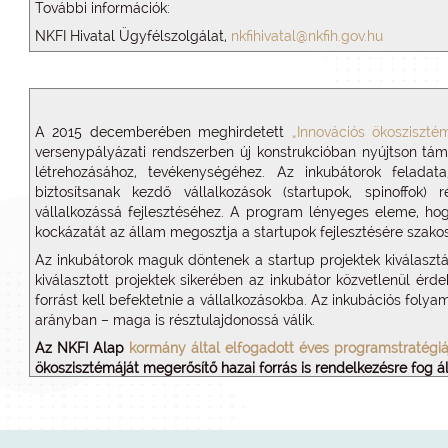
További információk:
NKFI Hivatal Ügyfélszolgálat,
nkfihivatal@nkfih.gov.hu
A 2015 decemberében meghirdetett
„Innovációs ökosziszté
versenypályázati rendszerben új konstrukcióban nyújtson tá
létrehozásához, tevékenységéhez. Az inkubátorok feladata
biztosítsanak kezdő vállalkozások (startupok, spinoffok) 
vállalkozássá fejlesztéséhez. A program lényeges eleme, hog
kockázatát az állam megosztja a startupok fejlesztésére szakos
Az inkubátorok maguk döntenek a startup projektek kiválasztás
kiválasztott projektek sikerében az inkubátor közvetlenül érd
forrást kell befektetnie a vállalkozásokba. Az inkubációs folya
arányban – maga is résztulajdonossá válik.
Az NKFI Alap
kormány által elfogadott éves programstratégiá
ökoszisztémáját megerősítő hazai forrás is rendelkezésre fog áll