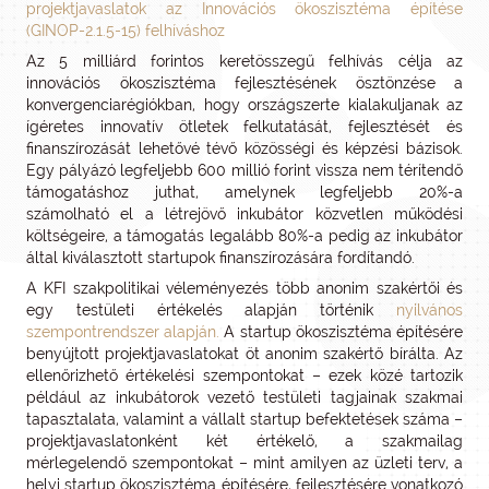
projektjavaslatok az Innovációs ökoszisztéma építése
(GINOP-2.1.5-15) felhíváshoz
Az 5 milliárd forintos keretösszegű felhívás célja az
innovációs ökoszisztéma fejlesztésének ösztönzése a
konvergenciarégiókban, hogy országszerte kialakuljanak az
ígéretes innovatív ötletek felkutatását, fejlesztését és
finanszírozását lehetővé tévő közösségi és képzési bázisok.
Egy pályázó legfeljebb 600 millió forint vissza nem térítendő
támogatáshoz juthat, amelynek legfeljebb 20%-a
számolható el a létrejövő inkubátor közvetlen működési
költségeire, a támogatás legalább 80%-a pedig az inkubátor
által kiválasztott startupok finanszírozására fordítandó.
A KFI szakpolitikai véleményezés több anonim szakértői és
egy testületi értékelés alapján történik
nyilvános
szempontrendszer alapján.
A startup ökoszisztéma építésére
benyújtott projektjavaslatokat öt anonim szakértő bírálta. Az
ellenőrizhető értékelési szempontokat – ezek közé tartozik
például az inkubátorok vezető testületi tagjainak szakmai
tapasztalata, valamint a vállalt startup befektetések száma –
projektjavaslatonként két értékelő, a szakmailag
mérlegelendő szempontokat – mint amilyen az üzleti terv, a
helyi startup ökoszisztéma építésére, fejlesztésére vonatkozó