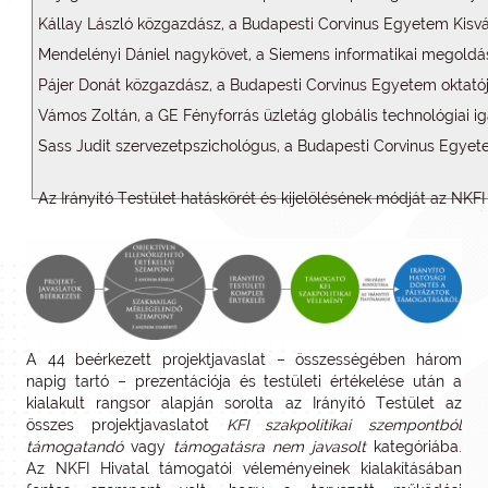
Kállay László közgazdász, a Budapesti Corvinus Egyetem Kisvál
Mendelényi Dániel nagykövet, a Siemens informatikai megoldáso
Pájer Donát közgazdász, a Budapesti Corvinus Egyetem oktató
Vámos Zoltán, a GE Fényforrás üzletág globális technológiai i
Sass Judit szervezetpszichológus, a Budapesti Corvinus Egye
Az Irányító Testület hatáskörét és kijelölésének módját az NKFI
A 44 beérkezett projektjavaslat – összességében három
napig tartó – prezentációja és testületi értékelése után a
kialakult rangsor alapján sorolta az Irányító Testület az
összes projektjavaslatot
KFI szakpolitikai szempontból
támogatandó
vagy
támogatásra nem javasolt
kategóriába.
Az NKFI Hivatal támogatói véleményeinek kialakításában