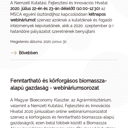
A Nemzeti Kutatási, Fejlesztési és Innovációs Hivatal
2020. július 22-én és 23-án délelőtt (10:00-12:30)
az
MSCA egyéni ösztöndíjhoz kapcsolódóan
kétnapos
webináriumot
szervez azoknak a kutatóknak és fogadó
intézmények képviselőinek, akik a 2020. szeptember 9-i
határidőre pályázatot szeretnének benyújtani.
Megjelenés dátuma: 2020. június 30.
Bővebben
Fenntartható és körforgásos biomassza-
alapú gazdaság - webináriumsorozat
A Magyar Bioeconomy Klaszter, az Agrárminisztérium,
valamint a Nemzeti Kutatási, Fejlesztési és Innovációs
Hivatal 2020 júniusában online webináriumsorozatot
szervez a körforgásos és fenntartható biomassza-alapú
gazdaságról, ezen belül többek között a Biomassza