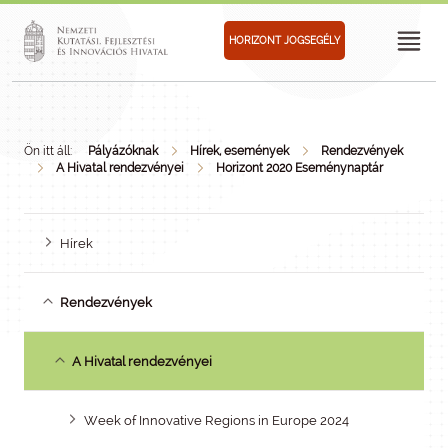
HORIZONT JOGSEGÉLY
Ön itt áll:
Pályázóknak
Hírek, események
Rendezvények
A Hivatal rendezvényei
Horizont 2020 Eseménynaptár
Hírek
Rendezvények
A Hivatal rendezvényei
Week of Innovative Regions in Europe 2024