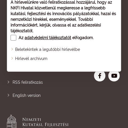
A hírlevelünkre való feliratkozással hozzájárul, hogy az
NKFI Hivatal közvetlenül megkeresse a legfrissebb
kutatási, fejlesztési és innovációs pályázatokkal, hazai és
nemzetközi hírekkel, eseményekkel. További
információkért, kérjük, olvassa el az
adatkezelési
tájékoztatót
.
Az
adatvédelmi tájékoztatót
elfogadom.
Beletekintek a legutóbbi hírlevélbe
Oldaltérkép
Hírlevél archívum
Nagyobb betű
RSS feliratkozás
English version