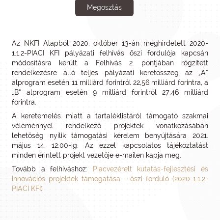
Megosztás
Az NKFI Alapból 2020. október 13-án meghirdetett 2020-
1.1.2-PIACI KFI pályázati felhívás őszi fordulója kapcsán
módosításra került a Felhívás 2. pontjában rögzített
rendelkezésre álló teljes pályázati keretösszeg az „A”
alprogram esetén 11 milliárd forintról 22,56 milliárd forintra, a
„B” alprogram esetén 9 milliárd forintról 27,46 milliárd
forintra.
A keretemelés miatt a tartaléklistáról támogató szakmai
véleménnyel rendelkező projektek vonatkozásában
lehetőség nyílik támogatási kérelem benyújtására 2021.
május 14. 12:00-ig. Az ezzel kapcsolatos tájékoztatást
minden érintett projekt vezetője e-mailen kapja meg.
Tovább a felhíváshoz:
Piacvezérelt kutatás-fejlesztési és
innovációs projektek támogatása - őszi forduló (2020-1.1.2-
PIACI KFI)