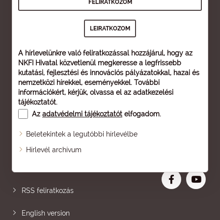
A hírlevelünkre való feliratkozással hozzájárul, hogy az
NKFI Hivatal közvetlenül megkeresse a legfrissebb
kutatási, fejlesztési és innovációs pályázatokkal, hazai és
nemzetközi hírekkel, eseményekkel. További
információkért, kérjük, olvassa el az
adatkezelési
tájékoztatót
.
Az
adatvédelmi tájékoztatót
elfogadom.
Beletekintek a legutóbbi hírlevélbe
Oldaltérkép
Hírlevél archívum
Nagyobb betű
RSS feliratkozás
English version