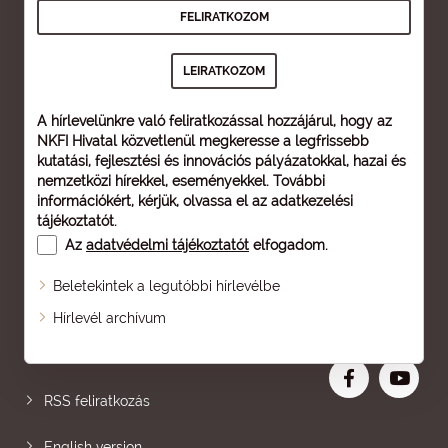
A hírlevelünkre való feliratkozással hozzájárul, hogy az
NKFI Hivatal közvetlenül megkeresse a legfrissebb
kutatási, fejlesztési és innovációs pályázatokkal, hazai és
nemzetközi hírekkel, eseményekkel. További
információkért, kérjük, olvassa el az
adatkezelési
tájékoztatót
.
Az
adatvédelmi tájékoztatót
elfogadom.
Beletekintek a legutóbbi hírlevélbe
Oldaltérkép
Hírlevél archívum
Nagyobb betű
RSS feliratkozás
English version