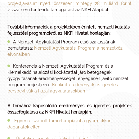
projektjavaslat nyert összesen mintegy 28 milliárd forint
vissza nem térítendő támogatást az NKFI Alapból.
További információk a projektekben érintett nemzeti kutatás-
fejlesztési programokról az NKFI Hivatal honlapján:
A Nemzeti Agykutatási Program első szakaszának
bemutatása:
Nemzeti Agykutatási Program a nemzetközi
élvonalban
Konferencia a Nemzeti Agykutatási Program és a
Kiemelkedő halálozási kockázattal járó betegségek
gyógyításának eredményességét lényegesen javító nemzeti
program projektjeiről:
Konkrét eredmények és ígéretes
perspektívák a hazai agykutatásokban
A témához kapcsolódó eredményes és ígéretes projektek
összefoglalása az NKFI Hivatal honlapján:
Egyénre szabott tumorterápiával a gyermekkori
daganatok ellen
„Új utakra lépünk az agykutatásban”