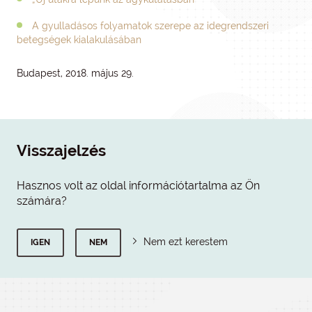
A gyulladásos folyamatok szerepe az idegrendszeri
betegségek kialakulásában
Budapest, 2018. május 29.
Visszajelzés
Hasznos volt az oldal információtartalma az Ön
számára?
Nem ezt kerestem
IGEN
NEM