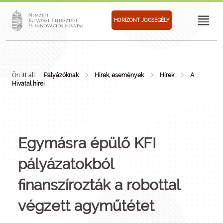
HORIZONT JOGSEGÉLY
Ön itt áll:
Pályázóknak
Hírek, események
Hírek
A
Hivatal hírei
Egymásra épülő KFI
pályázatokból
finanszírozták a robottal
végzett agyműtétet