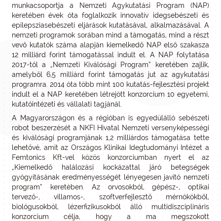
munkacsoportja a Nemzeti Agykutatási Program (NAP)
keretében évek óta foglalkozik innovatív idegsebészeti és
epilepsziasebészeti eljárások kutatásával, alkalmazásával. A
nemzeti programok sorában mind a támogatás, mind a részt
vevő kutatók száma alapján kiemelkedő NAP első szakasza
12 milliárd forint támogatással indult el. A NAP folytatása
2017-től a „Nemzeti Kiválósági Program” keretében zajlik,
amelyből 6,5 milliárd forint támogatás jut az agykutatási
programra. 2014 óta több mint 100 kutatás-fejlesztési projekt
indult el a NAP keretében létrejött konzorcium 10 egyetemi,
kutatóintézeti és vállalati tagjánál.
A Magyarországon és a régióban is egyedülálló sebészeti
robot beszerzését a NKFI Hivatal Nemzeti versenyképességi
és kiválósági programjának 1,2 milliárdos támogatása tette
lehetővé, amit az Országos Klinikai Idegtudományi Intézet a
Femtonics Kft-vel közös konzorciumban nyert el az
„Kiemelkedő halálozási kockázattal járó betegségek
gyógyításának eredményességét lényegesen javító nemzeti
program” keretében. Az orvosokból, gépész-, optikai
tervező-, villamos-, szoftverfejlesztő mérnökökből,
biológusokból, lézerfizikusokból álló multidiszciplináris
konzorcium célja, hogy a ma megszokott