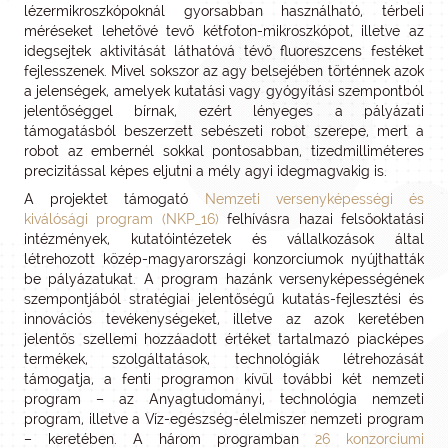
lézermikroszkópoknál gyorsabban használható, térbeli
méréseket lehetővé tevő kétfoton-mikroszkópot, illetve az
idegsejtek aktivitását láthatóvá tévő fluoreszcens festéket
fejlesszenek. Mivel sokszor az agy belsejében történnek azok
a jelenségek, amelyek kutatási vagy gyógyítási szempontból
jelentőséggel bírnak, ezért lényeges a pályázati
támogatásból beszerzett sebészeti robot szerepe, mert a
robot az embernél sokkal pontosabban, tizedmilliméteres
precizitással képes eljutni a mély agyi idegmagvakig is.
A projektet támogató
Nemzeti versenyképességi és
kiválósági program (NKP_16)
felhívásra hazai felsőoktatási
intézmények, kutatóintézetek és vállalkozások által
létrehozott közép-magyarországi konzorciumok nyújthatták
be pályázatukat. A program hazánk versenyképességének
szempontjából stratégiai jelentőségű kutatás-fejlesztési és
innovációs tevékenységeket, illetve az azok keretében
jelentős szellemi hozzáadott értéket tartalmazó piacképes
termékek, szolgáltatások, technológiák létrehozását
támogatja, a fenti programon kívül további két nemzeti
program – az Anyagtudományi, technológia nemzeti
program, illetve a Víz-egészség-élelmiszer nemzeti program
– keretében. A három programban
26 konzorciumi