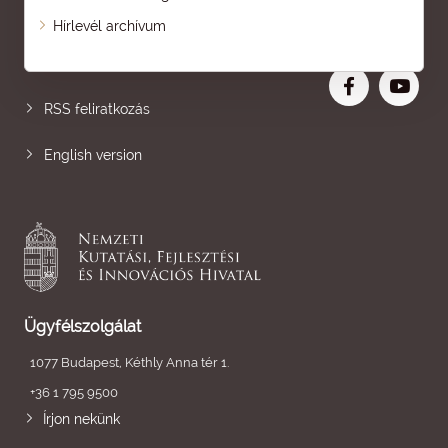
Oldaltérkép
Hírlevél archívum
Nagyobb betű
RSS feliratkozás
English version
Ügyfélszolgálat
1077 Budapest, Kéthly Anna tér 1.
+36 1 795 9500
Írjon nekünk