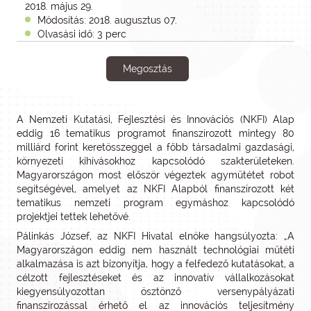
2018. május 29.
Módosítás: 2018. augusztus 07.
Olvasási idő: 3 perc
Megosztás
A Nemzeti Kutatási, Fejlesztési és Innovációs (NKFI) Alap
eddig 16 tematikus programot finanszírozott mintegy 80
milliárd forint keretösszeggel a főbb társadalmi gazdasági,
környezeti kihívásokhoz kapcsolódó szakterületeken.
Magyarországon most először végeztek agyműtétet robot
segítségével, amelyet az NKFI Alapból finanszírozott két
tematikus nemzeti program egymáshoz kapcsolódó
projektjei tettek lehetővé.
Pálinkás József, az NKFI Hivatal elnöke hangsúlyozta: „A
Magyarországon eddig nem használt technológiai műtéti
alkalmazása is azt bizonyítja, hogy a felfedező kutatásokat, a
célzott fejlesztéseket és az innovatív vállalkozásokat
kiegyensúlyozottan ösztönző versenypályázati
finanszírozással érhető el az innovációs teljesítmény