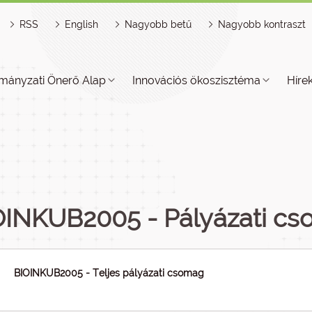
RSS
English
Nagyobb betű
Nagyobb kontraszt
mányzati Önerő Alap
Innovációs ökoszisztéma
Híre
OINKUB2005 - Pályázati c
BIOINKUB2005 - Teljes pályázati csomag