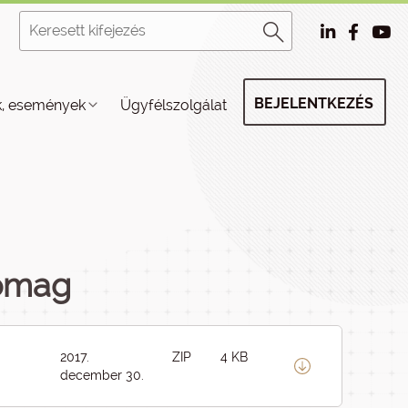
BEJELENTKEZÉS
k, események
Ügyfélszolgálat
somag
2017.
ZIP
4 KB
december 30.