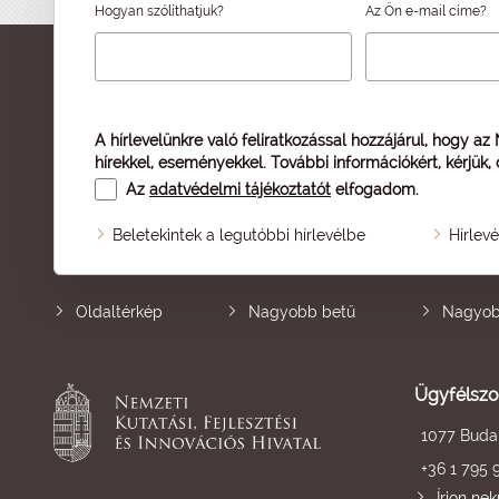
Hogyan szólíthatjuk?
Az Ön e-mail címe?
A hírlevelünkre való feliratkozással hozzájárul, hogy az
hírekkel, eseményekkel. További információkért, kérjük,
Az
adatvédelmi tájékoztatót
elfogadom.
Beletekintek a legutóbbi hírlevélbe
Hírlev
Oldaltérkép
Nagyobb betű
Nagyob
Ügyfélszo
1077 Budap
+36 1 795 
Írjon ne