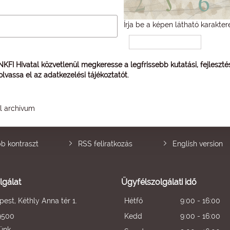
Írja be a képen látható karakter
 NKFI Hivatal közvetlenül megkeresse a legfrissebb kutatási, fejleszt
 olvassa el az
adatkezelési tájékoztatót
.
él archívum
b kontraszt
RSS feliratkozás
English version
lgálat
Ügyfélszolgálati idő
est, Kéthly Anna tér 1.
Hétfő
9:00 - 16:00
9500
Kedd
9:00 - 16:00
künk