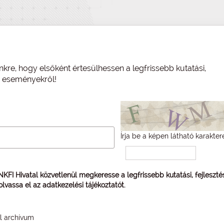
nkre, hogy elsőként értesülhessen a legfrissebb kutatási,
és eseményekről!
Írja be a képen látható karakter
 NKFI Hivatal közvetlenül megkeresse a legfrissebb kutatási, fejleszt
 olvassa el az
adatkezelési tájékoztatót
.
él archívum