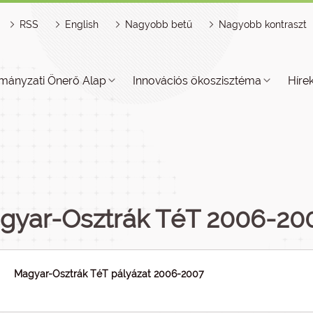
RSS
English
Nagyobb betű
Nagyobb kontraszt
mányzati Önerő Alap
Innovációs ökoszisztéma
Híre
gyar-Osztrák TéT 2006-200
Magyar-Osztrák TéT pályázat 2006-2007