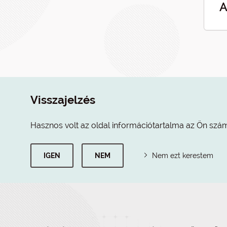
A
Visszajelzés
Hasznos volt az oldal információtartalma az Ön szá
IGEN
NEM
Nem ezt kerestem