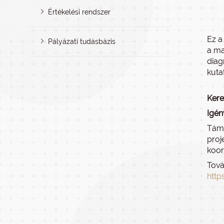
Értékelési rendszer
Ez a
Pályázati tudásbázis
a ma
diag
kuta
Kere
Igén
Támo
proj
koor
Tová
http