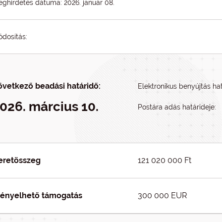
ghirdetés dátuma: 2026. január 08.
dosítás:
övetkező beadási határidő:
Elektronikus benyújtás hat
026. március 10.
Postára adás határideje:
eretösszeg
121 020 000 Ft
gényelhető támogatás
300 000 EUR