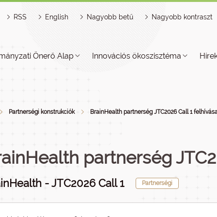
RSS
English
Nagyobb betű
Nagyobb kontraszt
mányzati Önerő Alap
Innovációs ökoszisztéma
Híre
Partnerségi konstrukciók
BrainHealth partnerség JTC2026 Call 1 felhívása
ainHealth partnerség JTC20
inHealth - JTC2026 Call 1
Partnerségi