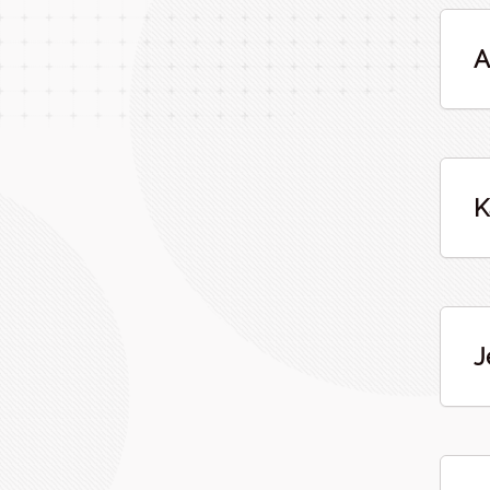
A
K
J