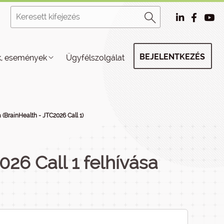
BEJELENTKEZÉS
k, események
Ügyfélszolgálat
 (BrainHealth - JTC2026 Call 1)
26 Call 1 felhívása