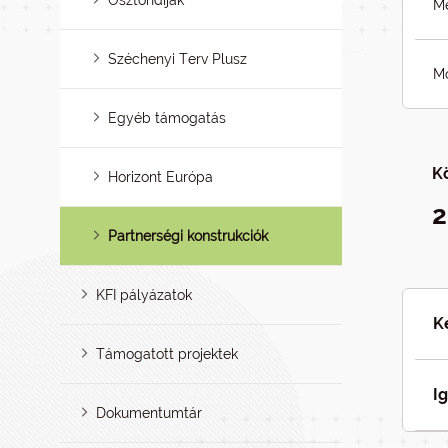
Ösztöndíjak
Me
Széchenyi Terv Plusz
Mó
Egyéb támogatás
K
Horizont Európa
2
Partnerségi konstrukciók
KFI pályázatok
K
Támogatott projektek
I
Dokumentumtár