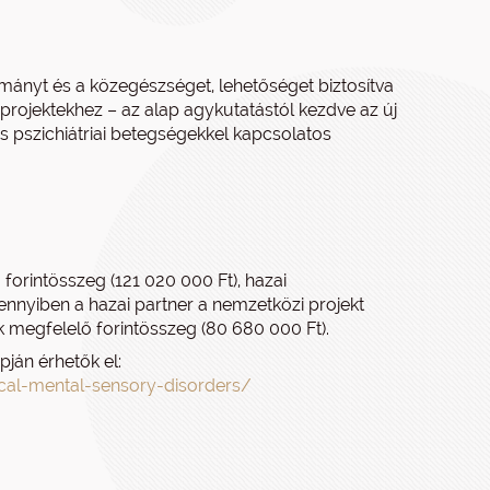
ányt és a közegészséget, lehetőséget biztosítva
ojektekhez – az alap agykutatástól kezdve az új
s pszichiátriai betegségekkel kapcsolatos
rintösszeg (121 020 000 Ft), hazai
nyiben a hazai partner a nemzetközi projekt
 megfelelő forintösszeg (80 680 000 Ft).
ján érhetők el:
ical-mental-sensory-disorders/