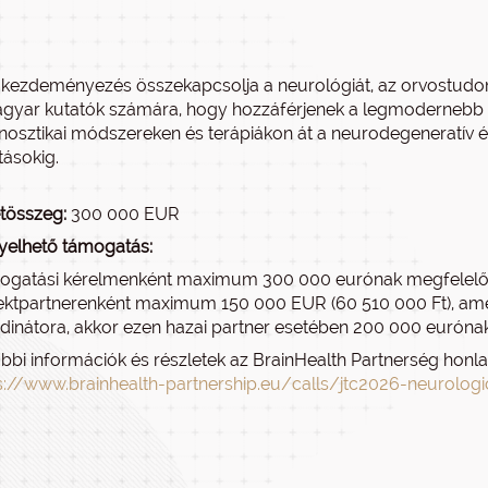
 kezdeményezés összekapcsolja a neurológiát, az orvostudom
gyar kutatók számára, hogy hozzáférjenek a legmodernebb pr
nosztikai módszereken és terápiákon át a neurodegeneratív é
tásokig.
tösszeg:
300 000 EUR
yelhető támogatás:
gatási kérelmenként maximum 300 000 eurónak megfelelő fo
ektpartnerenként maximum 150 000 EUR (60 510 000 Ft), amen
dinátora, akkor ezen hazai partner esetében 200 000 eurónak
bbi információk és részletek az BrainHealth Partnerség honlap
s://www.brainhealth-partnership.eu/calls/jtc2026-neurolog