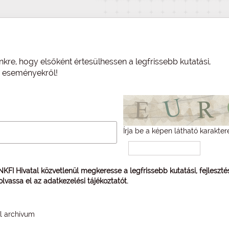
nkre, hogy elsőként értesülhessen a legfrissebb kutatási,
és eseményekről!
Írja be a képen látható karakter
 NKFI Hivatal közvetlenül megkeresse a legfrissebb kutatási, fejleszt
 olvassa el az
adatkezelési tájékoztatót
.
él archívum