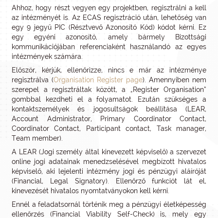
Ahhoz, hogy részt vegyen egy projektben, regisztrálni a kell
az intézményét is. Az ECAS regisztráció után, lehetőség van
egy 9 jegyű PIC (Résztvevő Azonosító Kód) kódot kérni. Ez
egy egyéni azonosító, amely bármely Bizottsági
kommunikációjában referenciaként használandó az egyes
intézmények számára.
Először, kérjük, ellenőrizze, nincs e már az intézménye
regisztrálva (
Organisation Register page
). Amennyiben nem
szerepel a regisztráltak között, a „Register Organisation”
gombbal kezdheti el a folyamatot. Ezután szükséges a
kontaktszemélyek és jogosultságok beállítása (LEAR,
Account Administrator, Primary Coordinator Contact,
Coordinator Contact, Participant contact, Task manager,
Team member).
A LEAR (Jogi személy által kinevezett képviselő) a szervezet
online jogi adatainak menedzselésével megbízott hivatalos
képviselő, aki lejelenti intézmény jogi és pénzügyi aláíróját
(Financial, Legal Signatory). Ellenőrző funkciót lát el,
kinevezését hivatalos nyomtatványokon kell kérni.
Ennél a feladatsornál történik meg a pénzügyi életképesség
ellenőrzés (Financial Viability Self-Check) is, mely egy