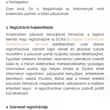
a honlapjukon.
Ezen kívül, Ön is felajánlhatja az intézményét, mint
potenciális partner, a többi pályázónak.
3. Regisztráció/bejelentkezés
Amennyiben pályázat benyújtását tervezzük, a legelső
teendő, hogy regisztráljunk az ECAS (
European Commission
Authentication Service
) adatbázisban, csak sikeres
regisztrációval szerzett login névvel és jelszóval tudunk
hozzáférni a pályázati portál nyújtotta összes lehetőséghez.
Egyetlen belépést követően, valamennyi személyre szabott
oldal és a H2020 elektronikus menedzseléséhez szükséges
informatikai eszköz egy helyen érhető el. Ezúton lehet
intézményt regisztrálni, pályázatot benyújtani, értékelőnek
jelentkezni, adatot frissíteni, illetve akár a minket érdeklő
pályázati felhívások megjelenéséről, változásairól e-mailben
értesítést kapni. A regisztrációval személyre szabott profilt
tud létrehozni.
4. Szervezet regisztrációja