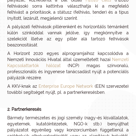
pályázat, közvetlenül a bal oldali
H2020 calls
(H2020
felhívások) sorra kattintva választhatja ki a megfelelő
felhívást a prioritások, a státusz (felhívás, tender) és a típus
(nyitott, lezárult, megjelenő) szerint.
A pályázati felhívások pillérenként és horizontális témánként
külön színkóddal vannak jelölve, így megkönnyítve a
szelekciót illetve az egy pillér alá tartozó felhívások
beazonosítását.
A Horizont 2020 egyes alprogramjaihoz kapcsolódva a
Nemzeti Innovációs Hivatal által üzemeltetett hazai
Nemzeti
Kapcsolattartók hálózat
(NCP) magas színvonalú,
professzionális és ingyenese tanácsadást nyújt a potenciális
pályázók részére.
A KKV-knak az
Enterprise Europe Network
(EEN szervezete)
további segítséget nyújt, pl. a partnerkeresésben.
2. Partnerkeresés
Bármely természetes és jogi személy (nagy-és kisvállalatok,
egyetemek, kutatóintézetek, NGO-k stb.) benyújthat
pályázatot egyénileg vagy konzorciumban függetlenül a