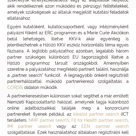
székhelyük elhelyezkedésétől vagy az alapításuk helyétől,
akik rendelkeznek azon működési és pénzügyi feltételekkel,
amelyek szükségesek az általuk megjelölt kutatási feladatok
ellátásához.
Egyéni kutatóként, kutatócsoportként, vagy intézményként
pályázni főként az ERC programon és a Marie Curie Akciókon
belül lehetséges, illetve KKV-k akár egyénileg is
jelentkezhetnek a H2020 KKV eszköz horizontális téma egyes
fázisaira. A legtöbb pályázathoz azonban, legalább három
partner szükséges különböző EU tagországból illetve a
H2020 programhoz társult országokból. Amennyiben
szeretne a pályázatához megfelelő partnert találni, használja
a „partner search” funkciót. A legnagyobb önként regisztrált
partnerhálózattal működő partnerkereső szolgáltatás a
CORDIS
oldalon működik.
A partnerkeresésben különösen sokat segíthet a már említett
Nemzeti Kapcsolattartó hálózat, amelynek tagja különböző
online adatbázisaikkal találják meg a konzorciumi
partnereket. Ilyenek például: az
Idealist partner search
(ICT
területen),
NMP partner search
,
Fit for Health partner search
,
IMI partner search
vagy az
EEN partner search
szolgáltatásai. Ezek használatához általában regisztrálni kell