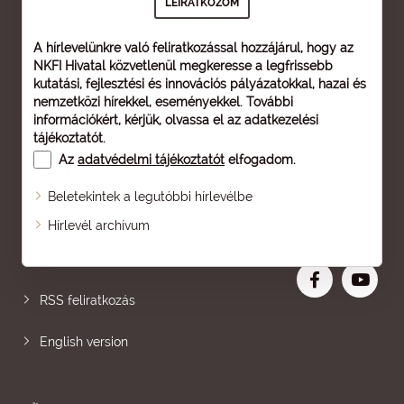
A hírlevelünkre való feliratkozással hozzájárul, hogy az
NKFI Hivatal közvetlenül megkeresse a legfrissebb
kutatási, fejlesztési és innovációs pályázatokkal, hazai és
nemzetközi hírekkel, eseményekkel. További
információkért, kérjük, olvassa el az
adatkezelési
tájékoztatót
.
Az
adatvédelmi tájékoztatót
elfogadom.
Beletekintek a legutóbbi hírlevélbe
Oldaltérkép
Hírlevél archívum
Nagyobb betű
RSS feliratkozás
English version