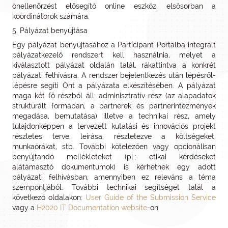
önellenőrzést elősegítő online eszköz, elsősorban a
koordinátorok számára.
5. Pályázat benyújtása
Egy pályázat benyújtásához a Participant Portalba integrált
pályázatkezelő rendszert kell használnia, melyet a
kiválasztott pályázat oldalán talál, rákattintva a konkrét
pályázati felhívásra. A rendszer bejelentkezés után lépésről-
lépésre segíti Önt a pályázata elkészítésében. A pályázat
maga két fő részből áll: adminisztratív rész (az alapadatok
strukturált formában, a partnerek és partnerintézmények
megadása, bemutatása) illetve a technikai rész, amely
tulajdonképpen a tervezett kutatási és innovációs projekt
részletes terve, leírása, részletezve a költségeket,
munkaórákat, stb. További kötelezően vagy opcionálisan
benyújtandó mellékleteket (pl.: etikai kérdéseket
alátámasztó dokumentumok) is kérhetnek egy adott
pályázati felhívásban, amennyiben ez releváns a téma
szempontjából. További technikai segítséget talál a
következő oldalakon:
User Guide of the Submission Service
vagy a
H2020 IT Documentation website
-on