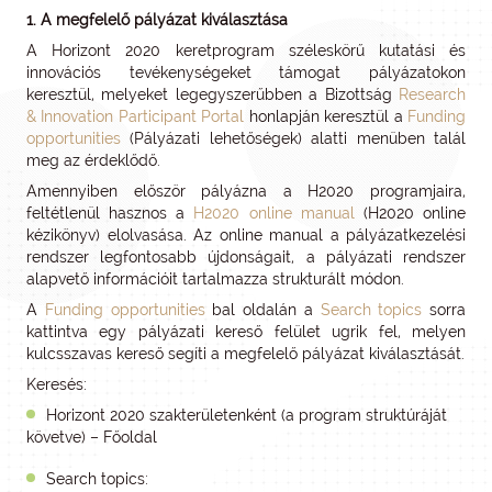
1. A megfelelő pályázat kiválasztása
A Horizont 2020 keretprogram széleskörű kutatási és
innovációs tevékenységeket támogat pályázatokon
keresztül, melyeket legegyszerűbben a Bizottság
Research
& Innovation Participant Portal
honlapján keresztül a
Funding
opportunities
(Pályázati lehetőségek) alatti menüben talál
meg az érdeklődő.
Amennyiben először pályázna a H2020 programjaira,
feltétlenül hasznos a
H2020 online manual
(H2020 online
kézikönyv) elolvasása. Az online manual a pályázatkezelési
rendszer legfontosabb újdonságait, a pályázati rendszer
alapvető információit tartalmazza strukturált módon.
A
Funding opportunities
bal oldalán a
Search topics
sorra
kattintva egy pályázati kereső felület ugrik fel, melyen
kulcsszavas kereső segíti a megfelelő pályázat kiválasztását.
Keresés:
Horizont 2020 szakterületenként (a program struktúráját
követve) – Főoldal
Search topics: