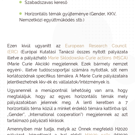
Szabadszavas kereső
Horizontális témák gyűjteménye (Gender, KKV,
Nemzetközi együttműködés stb.)
Ezen kívül ugyanitt az
European Research Council
(ERC)
(Európai Kutatási Tanács) összes nyitott pályázata
illetve a pályázható
Marie Sklodowska-Curie actions (MSCA)
(Marie Curie Akciók) megjelennek. Ezek bármely nemzet
egyéni-, illetve tudóscsoportjai számára nyitottak, sőt nem
korlátozódnak specifikus témákra. A Marie Curie pályázataira
jelentkezhetnek kkv-ék és vállalatok/intézmények is.
Ugyanennél a menüpontnál lehetőség van arra, hogy
megtaláljuk, hogy az egyes horizontális témák mely
pályázatokban jelennek meg. A lenti keretben a 7
horizontális téma közül a minket érdeklő témára kattintva (pl.
„Gender”, „International cooperation”) megjelennek az azt
tartalmazó pályázati kiírások.
Amennyiben már tudja, melyik az Önnek megfelelő H2020