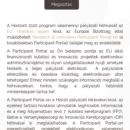
Megosztás
A Horizont 2020 program valamennyi pályázati felhívását az
EU hivatalos lapján
kívül, az Európai Bizottság által
működtetett
Research & Innovation Participant Portal-on
(a
továbbiakban Participant Portal) találják meg az érdeklődök
A Participant Portal az Ön belépési pontja az EU által
finanszírozott kutatási és innovációs projektek elektronikus
adminisztrációjához és olyan szolgáltatásokat nyújt, amelyek
felölelik a teljes pályázati életciklust. A pályázatok
elkészítése és beadása kizárólag elektronikusan úton
lehetséges! Ehhez minden szükséges információt megtalál a
felhívásokban, fontos, hogy a pályázati határidőt
mindenképpen tartsa be!
A Participant Portal-on a H2020 pályázati kiírásokon kívül, az
ezekhez tartozó hivatalos útmutatók, legfrissebb információk
és a még folyamatban levő 7. kutatási keretprogram (FP7),
illetve a Versenyképességi és Innovációs Keretprogram (CIP)
felhívásai is megtalálhatóak. A Participant Portal-on
menedzselheti projektjeit elektronikusan, valamennyi