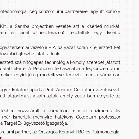
technológiai cég konzorciumi partnereivel együtt komoly
 Kft., a Samba projectben vezette azt a kísérleti munkát,
n és acetilkolinészterázon) teszteltek egy kisebb
szerkémiai vezetője – A pályázat során kifejlesztett két
vábbi fejlesztés alatt állnak.
ejlesztett számítógépes technológia komoly szerepet játszott
 alatt elérte. A Pepticom felhasználva a legkorszerűbb in
zimeket egyidejűleg modellezve tervezte meg a várhatóan
gyik kutatócsoportja Prof. Amiram Goldblum vezetésével.
tett algoritmust alkalmaztak, amely 2000-ben elnyerte az
rtékben hozzájárult a várhatóan mindkét enzimen aktív
n már ismertük mennyire hatékony Goldblum professzor
 a TargetEx ügyvezető igazgatója.
orciumi partner, az Országos Korányi TBC és Pulmonológiai
n.