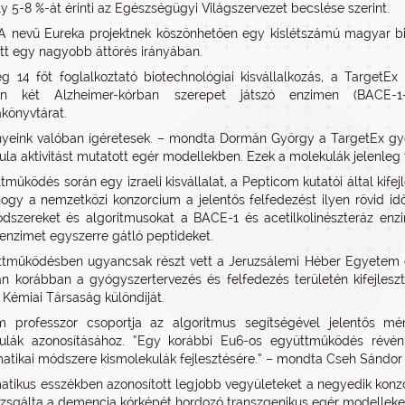
ly 5-8 %-át érinti az Egészségügyi Világszervezet becslése szerint.
nevű Eureka projektnek köszönhetően egy kislétszámú magyar bio
ett egy nagyobb áttörés irányában.
eg 14 főt foglalkoztató biotechnológiai kisvállalkozás, a TargetEx
n két Alzheimer-kórban szerepet játszó enzimen (BACE-1-e
könyvtárat.
eink valóban ígéretesek. – mondta Dormán György a TargetEx gyógy
ula aktivitást mutatott egér modellekben. Ezek a molekulák jelenleg to
tműködés során egy izraeli kisvállalat, a Pepticom kutatói által kif
ogy a nemzetközi konzorcium a jelentős felfedezést ilyen rövid idő
ódszereket és algoritmusokat a BACE-1 és acetilkolinészteráz en
enzimet egyszerre gátló peptideket.
tműködésben ugyancsak részt vett a Jeruzsálemi Héber Egyetem e
n korábban a gyógyszertervezés és felfedezés területén kifejlesz
 Kémiai Társaság különdíját.
m professzor csoportja az algoritmus segítségével jelentős mé
kulák azonosításához. “Egy korábbi Eu6-os együttműködés révé
matikai módszere kismolekulák fejlesztésére.” – mondta Cseh Sándor
atikus esszékben azonosított legjobb vegyületeket a negyedik konz
vizsgálta a demencia kórképét hordozó transzgenikus egér modelleke