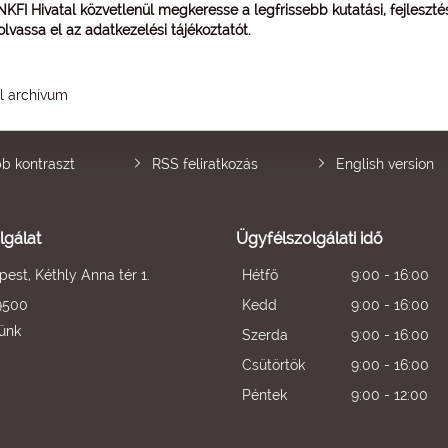
 NKFI Hivatal közvetlenül megkeresse a legfrissebb kutatási, fejleszt
 olvassa el az
adatkezelési tájékoztatót
.
él archívum
b kontraszt
RSS feliratkozás
English version
lgálat
Ügyfélszolgálati idő
est, Kéthly Anna tér 1.
Hétfő
9:00 - 16:00
9500
Kedd
9:00 - 16:00
künk
Szerda
9:00 - 16:00
Csütörtök
9:00 - 16:00
Péntek
9:00 - 12:00