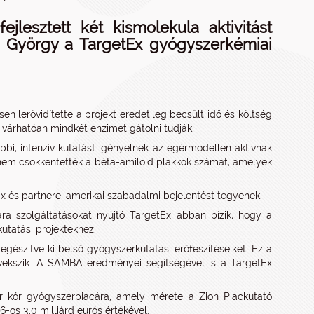
jlesztett két kismolekula aktivitást
 György a TargetEx gyógyszerkémiai
n lerövidítette a projekt eredetileg becsült idő és költség
k várhatóan mindkét enzimet gátolni tudják.
i, intenzív kutatást igényelnek az egérmodellen aktívnak
e nem csökkentették a béta-amiloid plakkok számát, amelyek
 és partnerei amerikai szabadalmi bejelentést tegyenek.
ra szolgáltatásokat nyújtó TargetEx abban bízik, hogy a
utatási projektekhez.
észítve ki belső gyógyszerkutatási erőfeszítéseiket. Ez a
növekszik. A SAMBA eredményei segítségével is a TargetEx
er kór gyógyszerpiacára, amely mérete a Zion Piackutató
-os 3,0 milliárd eurós értékével.