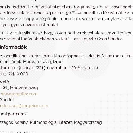
om is osztozott a pályázat sikerében: forgalma 50 %-kal növekedett
kezdőévének értékéhez képest és 50 %-kal növelte a létszámát. Ez a 
be vesszük, hogy a régió biotechnológia-szektor versenytársai ált
lyen gyors növekedést mutat.
ktet az tette sikeressé, hogy olyan partnerek voltak az együttműkö
s szakmai tudás birtokában voltak.” – összegezte Cseh Sándor.
-információk:
s acetilkolineszteráz közös támadáspontú szelektív Alzheimer ellene
ő országok: Magyarország, Izrael
futamidő: 19 hónap (2013 november – 2016 március)
tség: €440,000
ezető:
 Kft., Magyarország
:
www.targetex.com
 Sándor
ndor.cseh@targetex.com
umi partnerek:
szágos Korányi Pulmonológiai Intézet, Magyarország