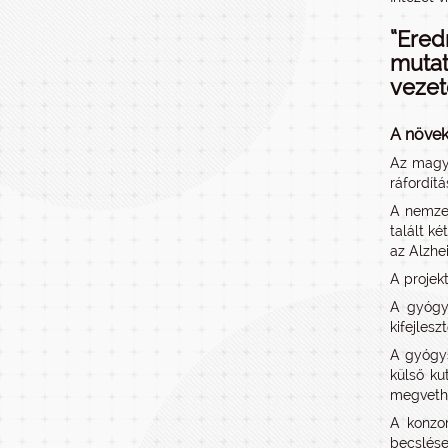
“Ered
muta
vezet
A növek
Az magya
ráfordít
A nemzet
talált k
az Alzhe
A projek
A gyógys
kifejles
A gyógys
külső ku
megvethe
A konzor
becslése