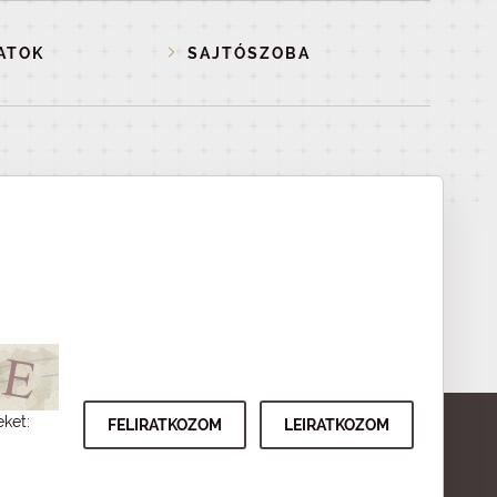
ATOK
SAJTÓSZOBA
eket: