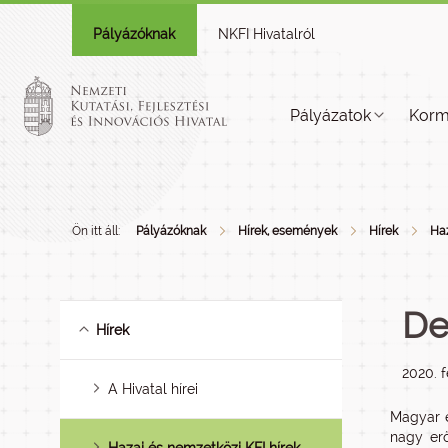
Pályázóknak
NKFI Hivatalról
Pályázatok
Korm
Ön itt áll:
Pályázóknak
Hírek, események
Hírek
Haz
De
Hírek
2020. f
A Hivatal hírei
Magyar é
nagy erő