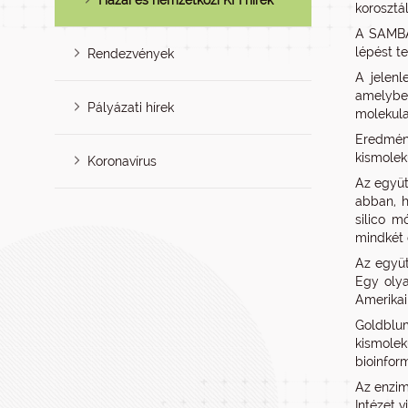
Hazai és nemzetközi KFI hírek
korosztá
A SAMBA 
lépést t
Rendezvények
A jelenl
amelybe
Pályázati hírek
molekula
Eredmény
kismolek
Koronavírus
Az együt
abban, h
silico m
mindkét 
Az együt
Egy olya
Amerikai
Goldblu
kismole
bioinfor
Az enzim
Intézet 