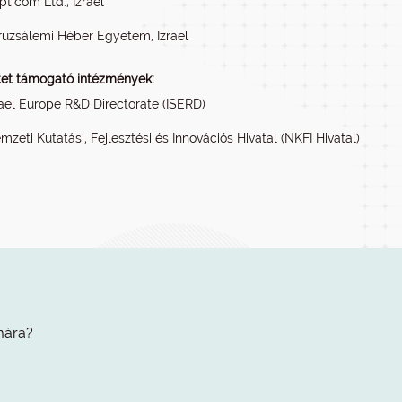
pticom Ltd., Izrael
ruzsálemi Héber Egyetem, Izrael
tet támogató intézmények:
rael Europe R&D Directorate (ISERD)
mzeti Kutatási, Fejlesztési és Innovációs Hivatal (NKFI Hivatal)
mára?