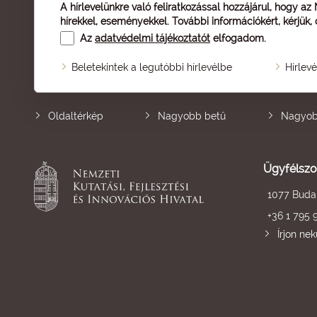
A hírlevelünkre való feliratkozással hozzájárul, hogy az
hírekkel, eseményekkel. További információkért, kérjük,
Az
adatvédelmi tájékoztatót
elfogadom.
Beletekintek a legutóbbi hírlevélbe
Hírlev
Oldaltérkép
Nagyobb betű
Nagyob
Ügyfélszo
1077 Budap
+36 1 795 
Írjon ne