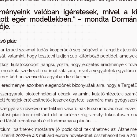
ményeink valóban ígéretesek, mivel a kife
tott egér modellekben.” – mondta Dormán
ője.
vő piac
r-izraeli szakmai tudás-kooperáció segítségével a TargetEx jelentőse
ását, valamint, hogy tesztelni tudjon 100 különböző peptidet, amelye
közi kutatócsoport hangsúlyozza, hogy előzetes eredményeik tovább
ét molekula szerkezeti optimalizálására, mivel a vegyületek egyelőr
imer-kórban szenvedők agyában keletkeznek.
t eredményei azonban elegendőnek bizonyultak arra, hogy a TargetEx
zergyárak, biotechnológiai cégek valamint kutatóintézetek számá
ztett fehérjék értékesíthetők lesznek ügyfelei számára más gyógyszerk
zergyárak növekvő mértékben vásárolnak külső innovációkat ezzel eg
tatási piac több milliárd dollár értékre rúg, amely fokozatosan 
ti lábát a fontosabb élettudományok piacán.
ciumi partnerek mostanra jó pozícióból tekinthetnek az Alzheim
 szerint 2022-re 4,5 milliárd euróra növekedhet összehasonlítva a 2016