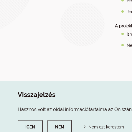
Pe
Je
A projek
Is
Ne
Visszajelzés
Hasznos volt az oldal információtartalma az Ön szá
IGEN
NEM
Nem ezt kerestem