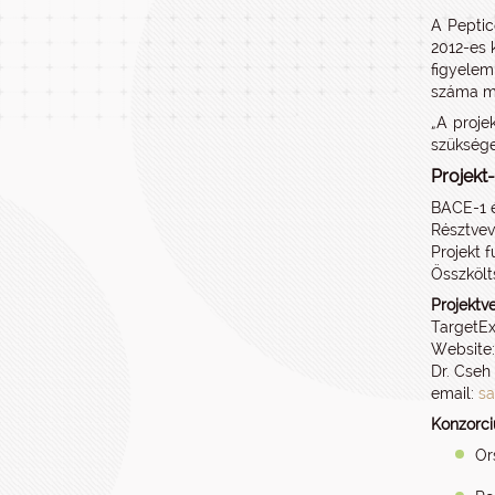
A Peptic
2012-es 
figyelem
száma mi
„A proje
szüksége
Projekt
BACE-1 é
Résztvev
Projekt 
Összköl
Projektv
TargetEx
Website
Dr. Cseh
email:
sa
Konzorci
Or