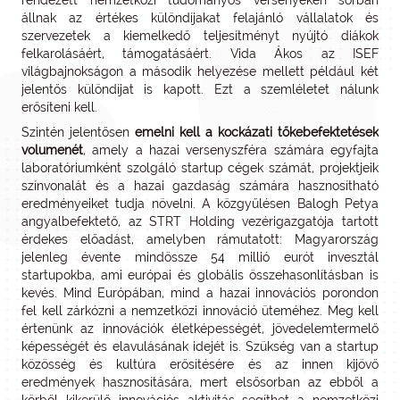
rendezett nemzetközi tudományos versenyeken sorban
állnak az értékes különdíjakat felajánló vállalatok és
szervezetek a kiemelkedő teljesítményt nyújtó diákok
felkarolásáért, támogatásáért. Vida Ákos az ISEF
világbajnokságon a második helyezése mellett például két
jelentős különdíjat is kapott. Ezt a szemléletet nálunk
erősíteni kell.
Szintén jelentősen
emelni kell a kockázati tőkebefektetések
volumenét
, amely a hazai versenyszféra számára egyfajta
laboratóriumként szolgáló startup cégek számát, projektjeik
színvonalát és a hazai gazdaság számára hasznosítható
eredményeiket tudja növelni. A közgyűlésen Balogh Petya
angyalbefektető, az STRT Holding vezérigazgatója tartott
érdekes előadást, amelyben rámutatott: Magyarország
jelenleg évente mindössze 54 millió eurót invesztál
startupokba, ami európai és globális összehasonlításban is
kevés. Mind Európában, mind a hazai innovációs porondon
fel kell zárkózni a nemzetközi innováció üteméhez. Meg kell
értenünk az innovációk életképességét, jövedelemtermelő
képességét és elavulásának idejét is. Szükség van a startup
közösség és kultúra erősítésére és az innen kijövő
eredmények hasznosítására, mert elsősorban az ebből a