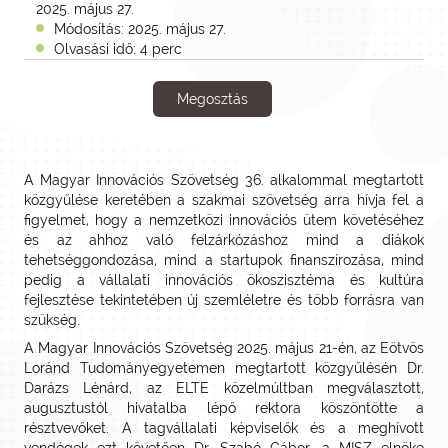
2025. május 27.
Módosítás: 2025. május 27.
Olvasási idő: 4 perc
Megosztás
A Magyar Innovációs Szövetség 36. alkalommal megtartott
közgyűlése keretében a szakmai szövetség arra hívja fel a
figyelmet, hogy a nemzetközi innovációs ütem követéséhez
és az ahhoz való felzárkózáshoz mind a diákok
tehetséggondozása, mind a startupok finanszírozása, mind
pedig a vállalati innovációs ökoszisztéma és kultúra
fejlesztése tekintetében új szemléletre és több forrásra van
szükség.
A Magyar Innovációs Szövetség 2025. május 21-én, az Eötvös
Loránd Tudományegyetemen megtartott közgyűlésén Dr.
Darázs Lénárd, az ELTE közelmúltban megválasztott,
augusztustól hivatalba lépő rektora köszöntötte a
résztvevőket. A tagvállalati képviselők és a meghívott