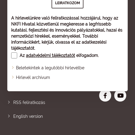
A hírlevelünkre való feliratkozással hozzájárul, hogy az
NKFI Hivatal közvetlenül megkeresse a legfrissebb
kutatási, fejlesztési és innovációs pályázatokkal, hazai és
nemzetközi hírekkel, eseményekkel. További
információkért, kérjük, olvassa el az
adatkezelési
tájékoztatót
.
Az
adatvédelmi tájékoztatót
elfogadom.
Beletekintek a legutóbbi hírlevélbe
Oldaltérkép
Hírlevél archívum
Nagyobb betű
RSS feliratkozás
English version