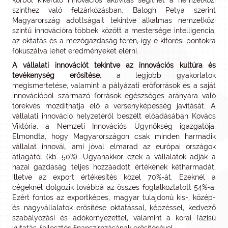
körből kikerülő innovációs aktivitás segíthet a nemzetközi
szinthez való felzárkózásban. Balogh Petya szerint
Magyarország adottságait tekintve alkalmas nemzetközi
szintű innovációra többek között a mestersége intelligencia,
az oktatás és a mezőgazdaság terén, így e kitörési pontokra
fókuszálva lehet eredményeket elérni.
A vállalati innovációt tekintve az innovációs kultúra és
tevékenység erősítése
, a legjobb gyakorlatok
megismertetése, valamint a pályázati erőforrások és a saját
innovációból származó források egészséges arányára való
törekvés mozdíthatja elő a versenyképesség javítását. A
vállalati innováció helyzetéről beszélt előadásában Kovács
Viktória, a Nemzeti Innovációs Ügynökség igazgatója.
Elmondta, hogy Magyarországon csak minden harmadik
vállalat innovál, ami jóval elmarad az európai országok
átlagától (kb. 50%). Ugyanakkor ezek a vállalatok adják a
hazai gazdaság teljes hozzáadott értékének kétharmadát,
illetve az export értékesítés közel 70%-át. Ezeknél a
cégeknél dolgozik továbbá az összes foglalkoztatott 54%-a.
Ezért fontos az exportképes, magyar tulajdonú kis-, közép-
és nagyvállalatok erősítése oktatással, képzéssel, kedvező
szabályozási és adókörnyezettel, valamint a korai fázisú