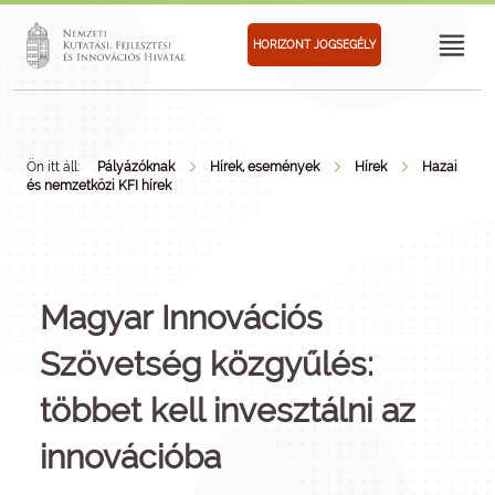
HORIZONT JOGSEGÉLY
Ön itt áll:
Pályázóknak
Hírek, események
Hírek
Hazai
és nemzetközi KFI hírek
Magyar Innovációs
Szövetség közgyűlés:
többet kell invesztálni az
innovációba