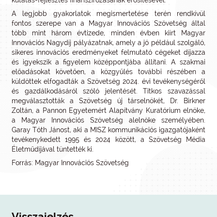
kutatás-fejlesztés finanszírozásának erősítésével.
A legjobb gyakorlatok megismertetése terén rendkívül
fontos szerepe van a Magyar Innovációs Szövetség által
több mint három évtizede, minden évben kiírt Magyar
Innovációs Nagydíj pályázatnak, amely a jó például szolgáló,
sikeres innovációs eredményeket felmutató cégeket díjazza
és igyekszik a figyelem középpontjába állítani. A szakmai
előadásokat követően, a közgyűlés további részében a
küldöttek elfogadták a Szövetség 2024. évi tevékenységéről
és gazdálkodásáról szóló jelentését. Titkos szavazással
megválasztották a Szövetség új társelnökét, Dr. Birkner
Zoltán, a Pannon Egyetemért Alapítvány Kuratórium elnöke,
a Magyar Innovációs Szövetség alelnöke személyében.
Garay Tóth Jánost, aki a MISZ kommunikációs igazgatójaként
tevékenykedett 1995 és 2024 között, a Szövetség Média
Életműdíjával tüntették ki.
Forrás: Magyar Innovációs Szövetség
Visszajelzés