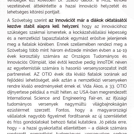
vendégek ezt követően Dr. Szabó Gábor, a MISZ elnöke
vezetésével áttekintette a hazai innováció helyzetét és
lehetséges kitörési pontjait.
A Szövetség szerint
az innovációt már a diákok oktatásától
kezdve stabil alapra kell helyzeni
, hogy az innovációhoz
szükséges szakmai ismeretek, a kockázatvállalási képesség
és a nemzetközi tapasztalatok egymást erősítve jelenjenek
meg a fiatalok körében. Ennek szellemében rendezi meg a
Szövetség több mint három évtizede minden évben a 14-19
évek korosztály számára az Országos Tudományos és
Innovációs Olimpiát, idei évtől kezdve pedig innoTDK néven
az egyetemisták számára is hasonló versenysorozatot indít
partnereivel. AZ OTIO évek óta kiváló fiatalok sorának ad
fejlődési lehetőséget, akik aztán a nemzetközi versenyeken
rendre kiváló eredményeket érnek el. Vida Ákos, a 33. OTIO
díjnyertese például a múlt héten, az USA-ban megrendezett
International Science and Engineering Fair-en, az ifjúsági
tudományos versenyek nagymúltú világbajnokságán
ezüstérmet szerzett. Fontos, hogy a magyarországi
vállalatok nagyobb figyelmet fordítsanak az új szemléletet
és friss gondolatokat behozó fiatal kutatókra. Jó példa erre,
hogy – a hazai gyakorlattal ellentétben – a diákok számára