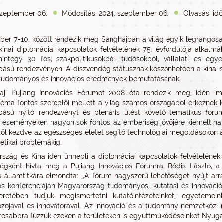
szeptember 06.
Módosítás: 2024. szeptember 06.
Olvasási idő
er 7-10. között rendezik meg Sanghajban a világ egyik legrangosa
ínai diplomáciai kapcsolatok felvételének 75. évfordulója alka
ntegy 30 fős, szakpolitikusokból, tudósokból, vállalati és egy
ású rendezvényen. A díszvendég státusznak köszönhetően a kínai sz
tudományos és innovációs eredmények bemutatásának.
aji Pujiang Innovációs Fórumot 2008 óta rendezik meg, idén im
téma fontos szereplői mellett a világ számos országából érkeznek 
bású nyitó rendezvényt és plenáris ülést követő tematikus fóru
ív eseményeken nagyon sok fontos, az emberiség jövőjére kiemelt ha
től kezdve az egészséges életet segítő technológiai megoldásokon át 
 etikai problémákig.
szág és Kína idén ünnepli a diplomáciai kapcsolatok felvételének 7
égként hívta meg a Pujiang Innovációs Fórumra. Bódis László, a Ku
s államtitkára elmondta: ,,A fórum nagyszerű lehetőséget nyújt ar
ós konferenciáján Magyarország tudományos, kutatási és innovációs
eretében tudjuk megismertetni kutatóintézeteinket, egyetemei
zójával és innovátorával. Az innováció és a tudomány nemzetközi m
osabbra fűzzük ezeken a területeken is együttműködéseinket Nyugat