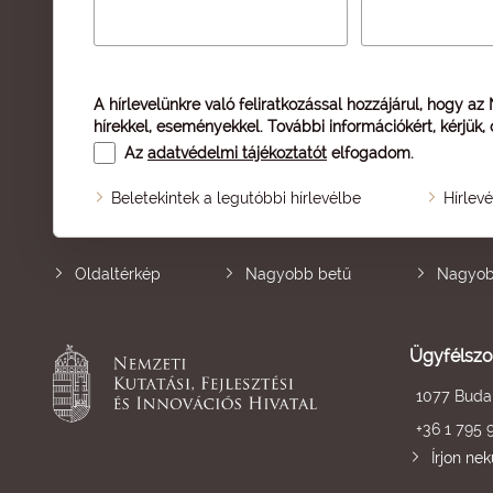
A hírlevelünkre való feliratkozással hozzájárul, hogy az
hírekkel, eseményekkel. További információkért, kérjük,
Az
adatvédelmi tájékoztatót
elfogadom.
Beletekintek a legutóbbi hírlevélbe
Hírlev
Oldaltérkép
Nagyobb betű
Nagyob
Ügyfélszo
1077 Budap
+36 1 795 
Írjon ne