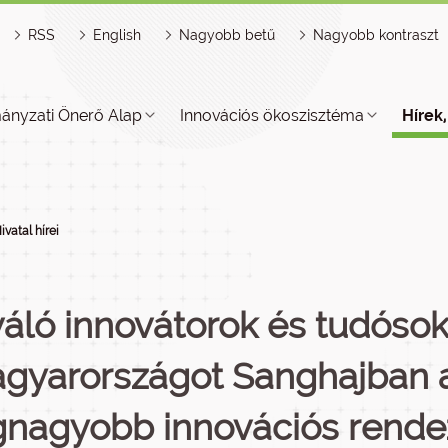
RSS
English
Nagyobb betű
Nagyobb kontraszt
ányzati Önerő Alap
Innovációs ökoszisztéma
Hírek
ivatal hírei
váló innovátorok és tudósok
gyarországot Sanghajban a
gnagyobb innovációs rend