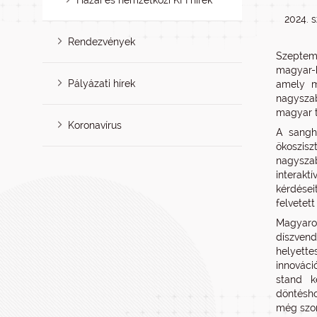
Hazai és nemzetközi KFI hírek
2024. 
Rendezvények
Szeptemb
magyar-k
Pályázati hírek
amely mi
nagyszab
magyar 
Koronavírus
A sangh
ökoszisz
nagysza
interakt
kérdései
felvetett
Magyaror
díszvend
helyette
innováci
stand k
döntésho
még szor