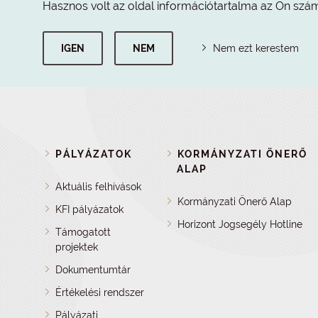
Hasznos volt az oldal információtartalma az Ön szá
IGEN
NEM
Nem ezt kerestem
PÁLYÁZATOK
KORMÁNYZATI ÖNERŐ
ALAP
Aktuális felhívások
Kormányzati Önerő Alap
KFI pályázatok
Horizont Jogsegély Hotline
Támogatott
projektek
Dokumentumtár
Értékelési rendszer
Pályázati