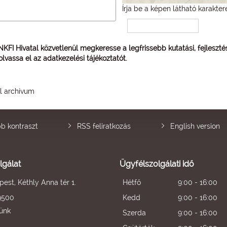
Írja be a képen látható karakter
 NKFI Hivatal közvetlenül megkeresse a legfrissebb kutatási, fejleszt
 olvassa el az
adatkezelési tájékoztatót
.
él archívum
b kontraszt
RSS feliratkozás
English version
lgálat
Ügyfélszolgálati idő
est, Kéthly Anna tér 1.
Hétfő
9:00 - 16:00
9500
Kedd
9:00 - 16:00
künk
Szerda
9:00 - 16:00