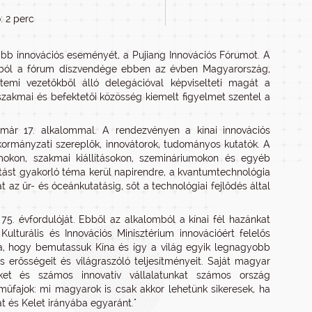
: 2 perc
bb innovációs eseményét, a Pujiang Innovációs Fórumot. A
lmából a fórum díszvendége ebben az évben Magyarország,
etemi vezetőkből álló delegációval képviselteti magát a
akmai és befektetői közösség kiemelt figyelmet szentel a
már 17. alkalommal. A rendezvényen a kínai innovációs
kormányzati szereplők, innovátorok, tudományos kutatók. A
mokon, szakmai kiállításokon, szemináriumokon és egyéb
tást gyakorló téma kerül napirendre, a kvantumtechnológia
az űr- és óceánkutatásig, sőt a technológiai fejlődés által
5. évfordulóját. Ebből az alkalomból a kínai fél hazánkat
lturális és Innovációs Minisztérium innovációért felelős
ra, hogy bemutassuk Kína és így a világ egyik legnagyobb
 erősségeit és világraszóló teljesítményeit. Saját magyar
nket és számos innovatív vállalatunkat számos ország
űfajok: mi magyarok is csak akkor lehetünk sikeresek, ha
 és Kelet irányába egyaránt."