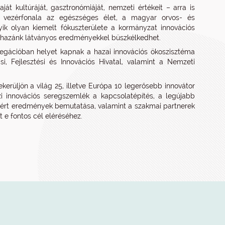
 kultúráját, gasztronómiáját, nemzeti értékeit – arra is
m vezérfonala az egészséges élet, a magyar orvos- és
ik olyan kiemelt fókuszterülete a kormányzat innovációs
hazánk látványos eredményekkel büszkélkedhet.
legációban helyet kapnak a hazai innovációs ökoszisztéma
i, Fejlesztési és Innovációs Hivatal, valamint a Nemzeti
rüljön a világ 25, illetve Európa 10 legerősebb innovátor
 innovációs seregszemlék a kapcsolatépítés, a legújabb
lért eredmények bemutatása, valamint a szakmai partnerek
 e fontos cél eléréséhez.