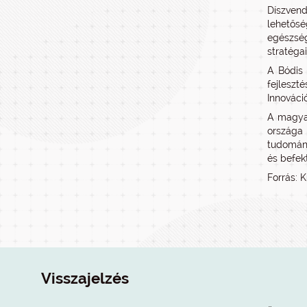
Díszvend
lehetős
egészség
stratéga
A Bódis 
fejleszt
Innováci
A magyar
országa 
tudomány
és befek
Forrás: K
Visszajelzés