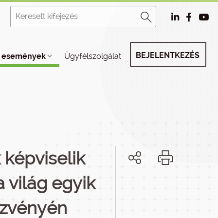
BEJELENTKEZÉS
, események
Ügyfélszolgálat
 képviselik
 világ egyik
ezvényén