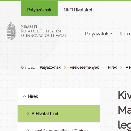
Pályázóknak
NKFI Hivatalról
Pályázatok
Korm
Ön itt áll:
Pályázóknak
Hírek, események
Hírek
A H
Ki
Hírek
Ma
A Hivatal hírei
le