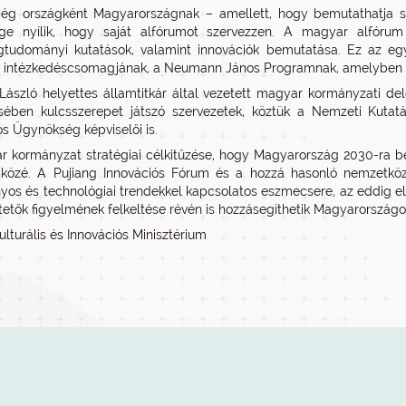
ég országként Magyarországnak – amellett, hogy bemutathatja saját
ége nyílik, hogy saját alfórumot szervezzen. A magyar alfóru
tudományi kutatások, valamint innovációk bemutatása. Ez az egy
i intézkedéscsomagjának, a Neumann János Programnak, amelyben 
László helyettes államtitkár által vezetett magyar kormányzati de
ésében kulcsszerepet játszó szervezetek, köztük a Nemzeti Kutatás
ós Ügynökség képviselői is.
 kormányzat stratégiai célkitűzése, hogy Magyarország 2030-ra beke
közé. A Pujiang Innovációs Fórum és a hozzá hasonló nemzetközi
os és technológiai trendekkel kapcsolatos eszmecsere, az eddig e
tetők figyelmének felkeltése révén is hozzásegíthetik Magyarországot
ulturális és Innovációs Minisztérium