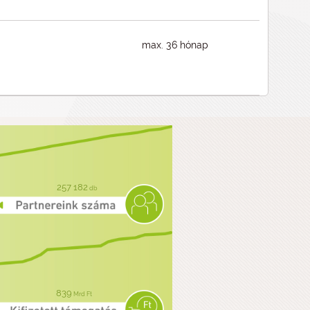
max. 36 hónap
257 182
db
839
Mrd Ft