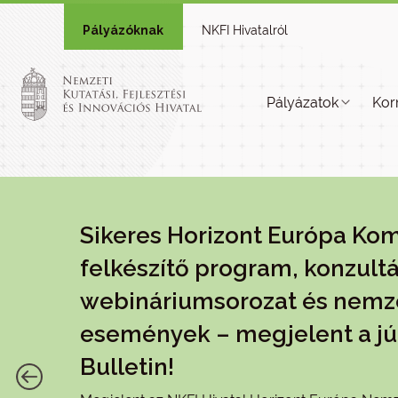
Pályázóknak
NKFI Hivatalról
Pályázatok
Kor
Sikeres Horizont Európa Ko
felkészítő program, konzultá
webináriumsorozat és nemz
események – megjelent a jú
Bulletin!