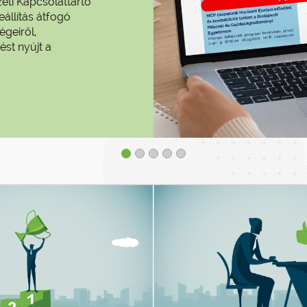
eti Kapcsolattartó
eállítás átfogó
égeiről,
ést nyújt a