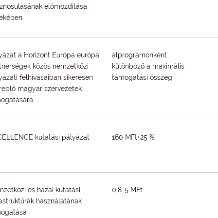
znosulásának előmozdítása
ekében
yázat a Horizont Európa európai
alprogramonként
tnerségek közös nemzetközi
különbőző a maximális
yázati felhívásaiban sikeresen
támogatási összeg
replő magyar szervezetek
ogatására
ELLENCE kutatási pályázat
160 MFt+25 %
zetközi és hazai kutatási
0,8-5 MFt
rastruktúrák használatának
mogatása