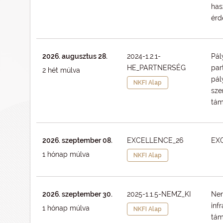
has
érd
2026. augusztus 28.
2024-1.2.1-
Pál
HE_PARTNERSÉG
par
2 hét múlva
pál
NKFI Alap
sze
tám
2026. szeptember 08.
EXCELLENCE_26
EXC
1 hónap múlva
NKFI Alap
2026. szeptember 30.
2025-1.1.5-NEMZ_KI
Nem
inf
1 hónap múlva
NKFI Alap
tá