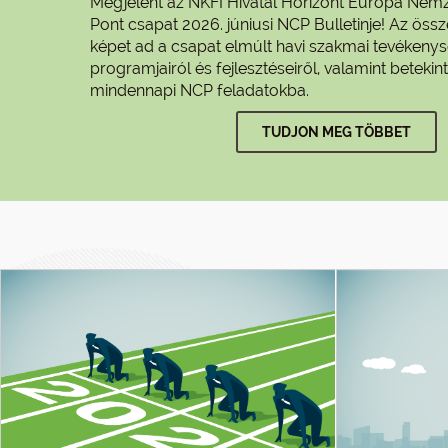
Megjelent az NKFI Hivatal Horizont Európa Nemz
Pont csapat 2026. júniusi NCP Bulletinje! Az össz
képet ad a csapat elmúlt havi szakmai tevékenys
programjairól és fejlesztéseiről, valamint betekint
mindennapi NCP feladatokba.
TUDJON MEG TÖBBET