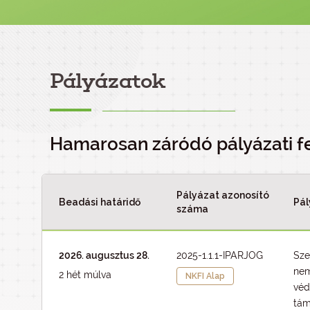
Pályázatok
Hamarosan záródó pályázati f
Pályázat azonosító
Beadási határidő
Pál
száma
2026. augusztus 28.
2025-1.1.1-IPARJOG
Sze
nem
2 hét múlva
NKFI Alap
véd
tám