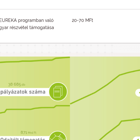
EUREKA programban való
20-70 MFt
yar részvétel támogatása
38 685
db
871
Mrd Ft