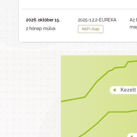
2026. október 15.
2025-1.2.2-EUREKA
Az 
mag
2 hónap múlva
NKFI Alap