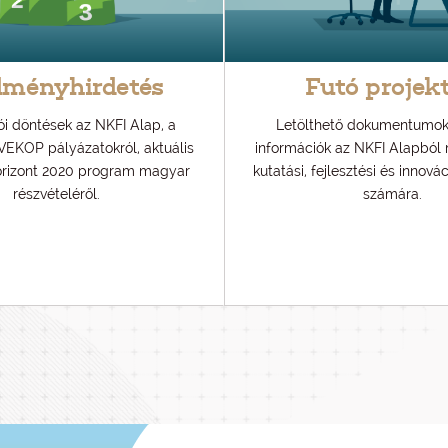
dményhirdetés
Futó projek
 döntések az NKFI Alap, a
Letölthető dokumentumok
VEKOP pályázatokról, aktuális
információk az NKFI Alapból
orizont 2020 program magyar
kutatási, fejlesztési és innová
részvételéről.
számára.