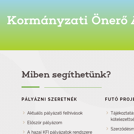
Miben segíthetünk?
PÁLYÁZNI SZERETNÉK
FUTÓ PROJ
Aktuális pályázati felhívások
Tájékoztatá
kötelezetts
Először pályázom
Szerződésm
A hazai KFI pályázatok rendszere