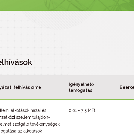
elhívások
Igényelhető
yázati felhívás címe
Beérke
támogatás
llemi alkotások hazai és
0,01 - 7,5 MFt
zetközi szellemitulajdon-
elmét szolgáló tevékenységek
ogatása az alkotások