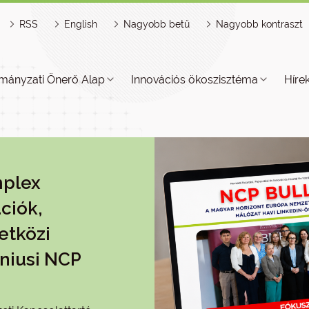
RSS
English
Nagyobb betű
Nagyobb kontraszt
mányzati Önerő Alap
Innovációs ökoszisztéma
Híre
mplex
ciók,
etközi
niusi NCP