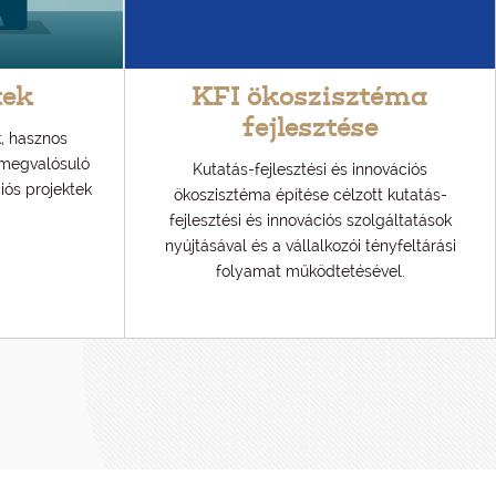
tek
KFI ökoszisztéma
fejlesztése
, hasznos
 megvalósuló
Kutatás-fejlesztési és innovációs
ciós projektek
ökoszisztéma építése célzott kutatás-
fejlesztési és innovációs szolgáltatások
nyújtásával és a vállalkozói tényfeltárási
folyamat működtetésével.