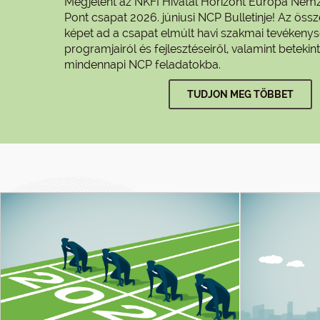
Megjelent az NKFI Hivatal Horizont Európa Nemz
Pont csapat 2026. júniusi NCP Bulletinje! Az össz
képet ad a csapat elmúlt havi szakmai tevékenys
programjairól és fejlesztéseiről, valamint betekint
mindennapi NCP feladatokba.
TUDJON MEG TÖBBET