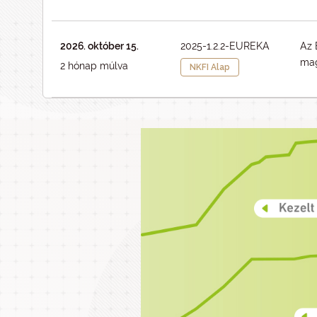
2026. október 15.
2025-1.2.2-EUREKA
Az 
mag
2 hónap múlva
NKFI Alap