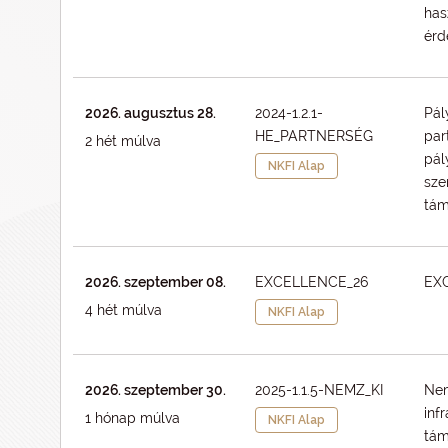
has
érd
2026. augusztus 28.
2024-1.2.1-
Pál
HE_PARTNERSÉG
par
2 hét múlva
pál
NKFI Alap
sze
tám
2026. szeptember 08.
EXCELLENCE_26
EXC
4 hét múlva
NKFI Alap
2026. szeptember 30.
2025-1.1.5-NEMZ_KI
Nem
inf
1 hónap múlva
NKFI Alap
tá