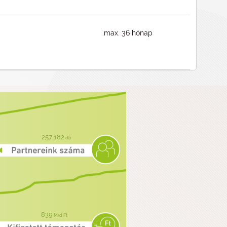
max. 36 hónap
257 182
db
839
Mrd Ft