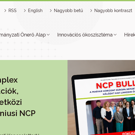
RSS
English
Nagyobb betű
Nagyobb kontraszt
mányzati Önerő Alap
Innovációs ökoszisztéma
Híre
mplex
ciók,
etközi
niusi NCP