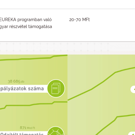
EUREKA programban való
20-70 MFt
yar részvétel támogatása
38 685
db
871
Mrd Ft