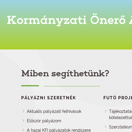
Miben segíthetünk?
PÁLYÁZNI SZERETNÉK
FUTÓ PROJ
Aktuális pályázati felhívások
Tájékoztatá
kötelezetts
Először pályázom
Szerződésm
A hazai KFI pályázatok rendszere