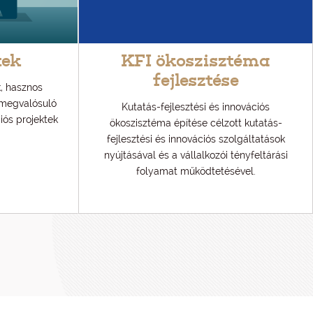
tek
KFI ökoszisztéma
fejlesztése
, hasznos
 megvalósuló
Kutatás-fejlesztési és innovációs
ciós projektek
ökoszisztéma építése célzott kutatás-
fejlesztési és innovációs szolgáltatások
nyújtásával és a vállalkozói tényfeltárási
folyamat működtetésével.