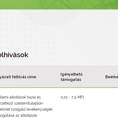
elhívások
Igényelhető
yázati felhívás címe
Beérke
támogatás
llemi alkotások hazai és
0,01 - 7,5 MFt
zetközi szellemitulajdon-
elmét szolgáló tevékenységek
ogatása az alkotások