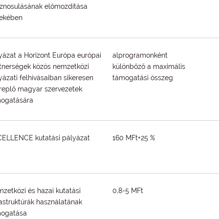
znosulásának előmozdítása
ekében
yázat a Horizont Európa európai
alprogramonként
tnerségek közös nemzetközi
különbőző a maximális
yázati felhívásaiban sikeresen
támogatási összeg
replő magyar szervezetek
ogatására
ELLENCE kutatási pályázat
160 MFt+25 %
zetközi és hazai kutatási
0,8-5 MFt
rastruktúrák használatának
mogatása