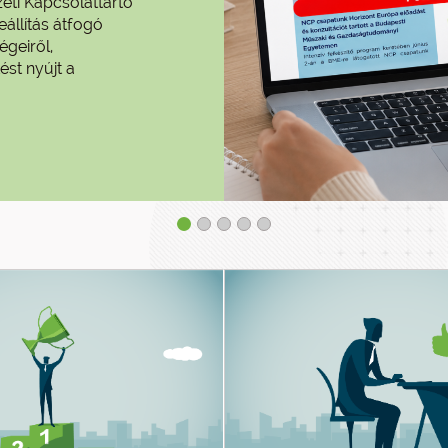
eti Kapcsolattartó
eállítás átfogó
égeiről,
ést nyújt a