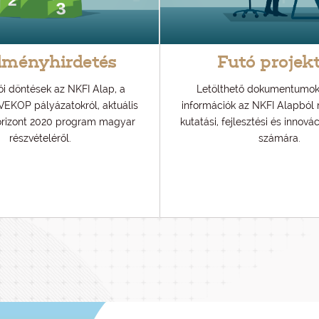
dményhirdetés
Futó projek
 döntések az NKFI Alap, a
Letölthető dokumentumok
VEKOP pályázatokról, aktuális
információk az NKFI Alapból
orizont 2020 program magyar
kutatási, fejlesztési és innová
részvételéről.
számára.