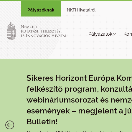
Pályázóknak
NKFI Hivatalról
Pályázatok
Kor
Sikeres Horizont Európa Ko
felkészítő program, konzultá
webináriumsorozat és nemz
események – megjelent a jú
Bulletin!