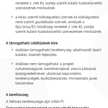
rendelet 2. cikk 83. pontja szerint kutató-tudásközvetítő
szervezetnek minősülnek,
a kiírás szerinti költségvetési szervek és költségvetési
rend szerint gazdálkodó szervek, amelyek a
651/2014/EU bizottsági rendelet 2. cikk 83. pontja
szerint kutató-tudásközvetítő szervezetnek minősülnek.
A támogatható célkitűzések köre
önállóan támogatható tevékenység: alkalmazott (ipari)
kutatás, kísérleti fejlesztés.
önállóan nem támogatható: a projekt
nyilvánosságával, koordinációjával, piacra jutásával,
iparjogvédelmével, utazással kapcsolatos
tevékenységek, eszközbeszerzés, immateriális javak
beszerzése.
A keretösszeg
A felhívás keretösszege 450 millió Ft.