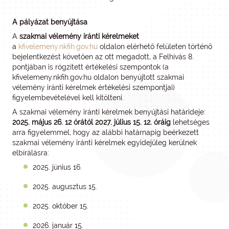
A pályázat benyújtása
A
szakmai vélemény iránti kérelmeket
a
kfivelemeny.nkfih.gov.hu
oldalon elérhető felületen történő
bejelentkezést követően az ott megadott, a Felhívás 8.
pontjában is rögzített értékelési szempontok (a
kfivelemeny.nkfih.gov.hu oldalon benyújtott szakmai
vélemény iránti kérelmek értékelési szempontjai)
figyelembevételével kell kitölteni.
A szakmai vélemény iránti kérelmek benyújtási határideje:
2025. május 26. 12 órától 2027. július 15. 12. óráig
lehetséges
arra figyelemmel, hogy az alábbi határnapig beérkezett
szakmai vélemény iránti kérelmek egyidejűleg kerülnek
elbírálásra:
2025. június 16.
2025. augusztus 15.
2025. október 15.
2026. január 15.