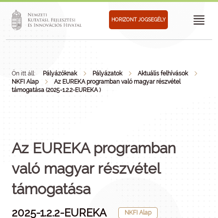
HORIZONT JOGSEGÉLY
Ön itt áll:
Pályázóknak
Pályázatok
Aktuális felhívások
NKFI Alap
Az EUREKA programban való magyar részvétel
támogatása (2025-1.2.2-EUREKA )
Az EUREKA programban
való magyar részvétel
támogatása
2025-1.2.2-EUREKA
NKFI Alap