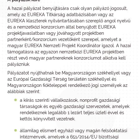
A hazai pályázat benyújtására csak olyan pályázó jogosult,
amely az EUREKA Titkárság adatbázisában vagy az
EUREKA klaszterek nyilvántartásában szereplő angol nyelvű
és a nemzetközi konzorcium által benyújtott EUREKA
projektjavaslatban vagy jóváhagyott projektben
partnerként/konzorcium vezetőként szerepel, amelyet a
magyar EUREKA Nemzeti Projekt Koordinátor igazol. A hazai
támogatásra az egyazon nemzetközi EUREKA projektben
részt vevő magyar partnereknek konzorciumot alkotva kell
pályázniuk.
Pályázatot nyújthatnak be Magyarországon székhellyel vagy
az Európai Gazdasági Térség területén székhellyel és
Magyarországon fiókteleppel rendelkező jogi személyek az
alábbiak szerint:
a kiírás szerinti vállalkozások, nonprofit gazdasági
társaságok és egyéb gazdasági szervezetek, amelyek
rendelkeznek legalább 1 lezárt teljes üzleti évvel és
kettős könyvvitelt vezetnek.
államilag elismert egyházi vagy magán felsőoktatási
intézmények, amelyek a 651/2014/EU bizottsági