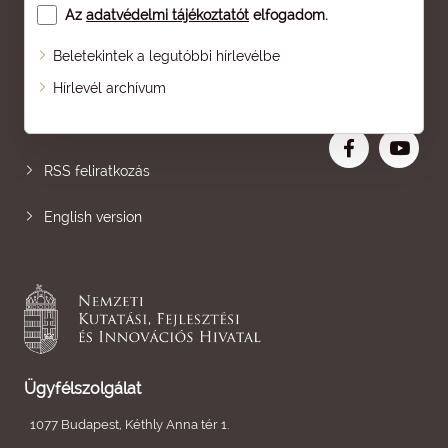
Az
adatvédelmi tájékoztatót
elfogadom.
Beletekintek a legutóbbi hírlevélbe
Oldaltérkép
Hírlevél archívum
Nagyobb betű
RSS feliratkozás
English version
Ügyfélszolgálat
1077 Budapest, Kéthly Anna tér 1.