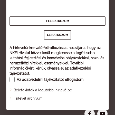
A hírlevelünkre való feliratkozással hozzájárul, hogy az
NKFI Hivatal közvetlenül megkeresse a legfrissebb
kutatási, fejlesztési és innovációs pályázatokkal, hazai és
nemzetközi hírekkel, eseményekkel. További
információkért, kérjük, olvassa el az
adatkezelési
tájékoztatót
.
Az
adatvédelmi tájékoztatót
elfogadom.
Beletekintek a legutóbbi hírlevélbe
Oldaltérkép
Hírlevél archívum
Nagyobb betű