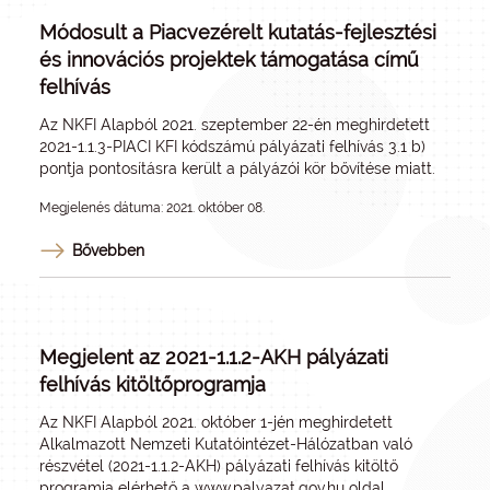
Módosult a Piacvezérelt kutatás-fejlesztési
és innovációs projektek támogatása című
felhívás
Az NKFI Alapból 2021. szeptember 22-én meghirdetett
2021-1.1.3-PIACI KFI kódszámú pályázati felhívás 3.1 b)
pontja pontosításra került a pályázói kör bővítése miatt.
Megjelenés dátuma: 2021. október 08.
Bővebben
Megjelent az 2021-1.1.2-AKH pályázati
felhívás kitöltőprogramja
Az NKFI Alapból 2021. október 1-jén meghirdetett
Alkalmazott Nemzeti Kutatóintézet-Hálózatban való
részvétel (2021-1.1.2-AKH) pályázati felhívás kitöltő
programja elérhető a
www.palyazat.gov.hu
oldal