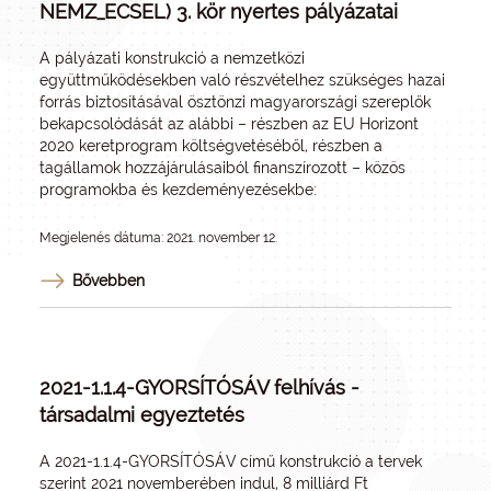
NEMZ_ECSEL) 3. kör nyertes pályázatai
A
pályázati konstrukció
a nemzetközi
együttműködésekben való részvételhez szükséges hazai
forrás biztosításával ösztönzi magyarországi szereplők
bekapcsolódását az alábbi – részben az EU Horizont
2020 keretprogram költségvetéséből, részben a
tagállamok hozzájárulásaiból finanszírozott – közös
programokba és kezdeményezésekbe:
Megjelenés dátuma: 2021. november 12.
Bővebben
2021-1.1.4-GYORSÍTÓSÁV felhívás -
társadalmi egyeztetés
A 2021-1.1.4-GYORSÍTÓSÁV című konstrukció a tervek
szerint 2021 novemberében indul, 8 milliárd Ft