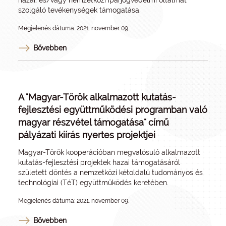
hazai, és/vagy nemzetközi iparjogvédelmi oltalmát
szolgáló tevékenységek támogatása.
Megjelenés dátuma: 2021. november 09.
Bővebben
A "Magyar-Török alkalmazott kutatás-
fejlesztési együttműködési programban való
magyar részvétel támogatása" című
pályázati kiírás nyertes projektjei
Magyar-Török kooperációban megvalósuló alkalmazott
kutatás-fejlesztési projektek hazai támogatásáról
született döntés a nemzetközi kétoldalú tudományos és
technológiai (TéT) együttműködés keretében.
Megjelenés dátuma: 2021. november 09.
Bővebben