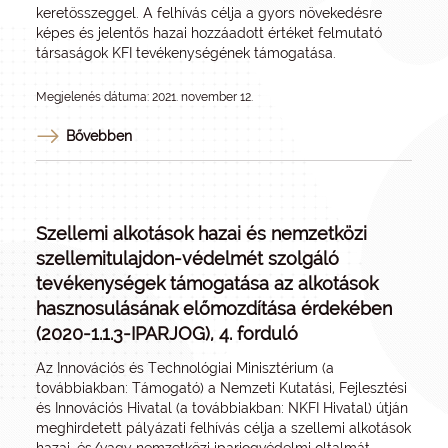
keretösszeggel. A felhívás célja a gyors növekedésre
képes és jelentős hazai hozzáadott értéket felmutató
társaságok KFI tevékenységének támogatása.
Megjelenés dátuma: 2021. november 12.
Bővebben
Szellemi alkotások hazai és nemzetközi
szellemitulajdon-védelmét szolgáló
tevékenységek támogatása az alkotások
hasznosulásának előmozdítása érdekében
(2020-1.1.3-IPARJOG), 4. forduló
Az Innovációs és Technológiai Minisztérium (a
továbbiakban: Támogató) a Nemzeti Kutatási, Fejlesztési
és Innovációs Hivatal (a továbbiakban: NKFI Hivatal) útján
meghirdetett pályázati felhívás célja a szellemi alkotások