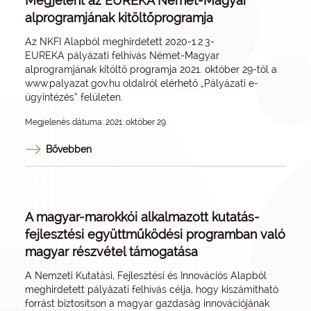
Megjelent az EUREKA Német-Magyar
alprogramjának kitöltőprogramja
Az NKFI Alapból meghirdetett 2020-1.2.3-
EUREKA pályázati felhívás Német-Magyar
alprogramjának kitöltő programja 2021. október 29-től a
www.palyazat.gov.hu
oldalról elérhető „Pályázati e-
ügyintézés” felületen.
Megjelenés dátuma: 2021. október 29.
Bővebben
A magyar-marokkói alkalmazott kutatás-
fejlesztési együttműködési programban való
magyar részvétel támogatása
A Nemzeti Kutatási, Fejlesztési és Innovációs Alapból
meghirdetett pályázati felhívás célja, hogy kiszámítható
forrást biztosítson a magyar gazdaság innovációjának