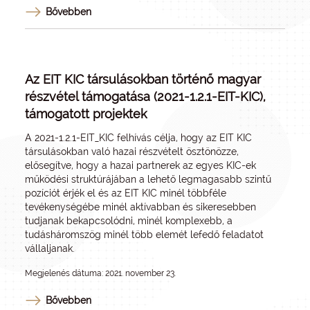
Bővebben
Az EIT KIC társulásokban történő magyar
részvétel támogatása (2021-1.2.1-EIT-KIC),
támogatott projektek
A 2021-1.2.1-EIT_KIC felhívás célja, hogy az EIT KIC
társulásokban való hazai részvételt ösztönözze,
elősegítve, hogy a hazai partnerek az egyes KIC-ek
működési struktúrájában a lehető legmagasabb szintű
pozíciót érjék el és az EIT KIC minél többféle
tevékenységébe minél aktívabban és sikeresebben
tudjanak bekapcsolódni, minél komplexebb, a
tudásháromszög minél több elemét lefedő feladatot
vállaljanak.
Megjelenés dátuma: 2021. november 23.
Bővebben