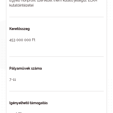
Egyéb nonprofit szervezet (nem kutató jellegű), ELKH
kutatóintézetei
Keretösszeg
453 000 000 Ft
Pályaművek száma
7-11
Igényelhető támogatás