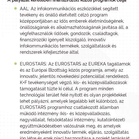
A pályázat keretében finanszírozott közös programok célja
AAL: Az infokommunikációs eszközökkel segített
tevékeny és önálló életvitelt célzó program
középpontjában az idős emberek életminőségének,
önállóságának és alkalmazhatóságának javítása áll, a
végfelhasználók (idősek, gondozók, családtagok,
finanszírozók) igényeit kiszolgáló, innovatív
infokommunikációs termékek, szolgáltatások és
rendszerek kifejlesztése által.
EUROSTARS: Az EUROSTARS az EUREKA tagállamok
és az Európai Bizottság közös programja, amely az
innovatív, jelentős növekedési potenciállal rendelkező,
K+F tevékenységet végző, kis- és középvállalkozások
támogatását tűzte ki célul. A program minden
technológiai terület felé nyitott és olyan projektekkel
lehet pályázni, amelyek legalább két különböző, az
EUROSTARS programhoz csatlakozott államban
működő intézmény (kis- és középvállalkozás,
nagyvállalat, felsőoktatási intézmény, kutatóintézet)
együttműködésében valósulnak meg, és amelyek
eredményeként innovatív termék, eljárás, szolgáltatás
jön létre és ezek piaci hasznosítása a projekt lezárását