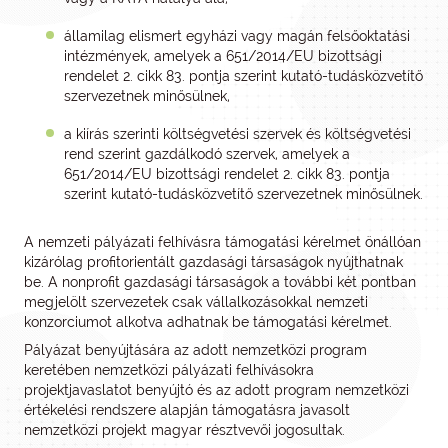
államilag elismert egyházi vagy magán felsőoktatási
intézmények, amelyek a 651/2014/EU bizottsági
rendelet 2. cikk 83. pontja szerint kutató-tudásközvetítő
szervezetnek minősülnek,
a kiírás szerinti költségvetési szervek és költségvetési
rend szerint gazdálkodó szervek, amelyek a
651/2014/EU bizottsági rendelet 2. cikk 83. pontja
szerint kutató-tudásközvetítő szervezetnek minősülnek.
A nemzeti pályázati felhívásra támogatási kérelmet önállóan
kizárólag profitorientált gazdasági társaságok nyújthatnak
be. A nonprofit gazdasági társaságok a további két pontban
megjelölt szervezetek csak vállalkozásokkal nemzeti
konzorciumot alkotva adhatnak be támogatási kérelmet.
Pályázat benyújtására az adott nemzetközi program
keretében nemzetközi pályázati felhívásokra
projektjavaslatot benyújtó és az adott program nemzetközi
értékelési rendszere alapján támogatásra javasolt
nemzetközi projekt magyar résztvevői jogosultak.