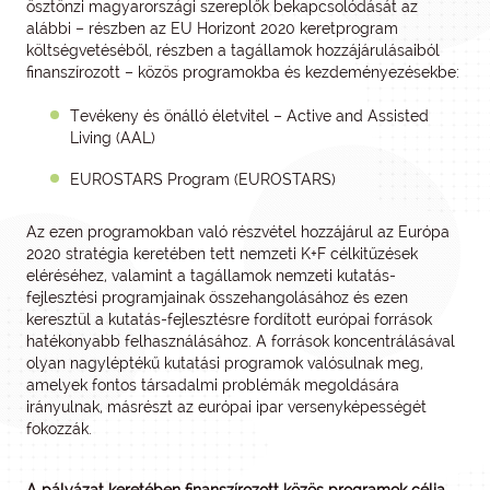
ösztönzi magyarországi szereplők bekapcsolódását az
alábbi – részben az EU Horizont 2020 keretprogram
költségvetéséből, részben a tagállamok hozzájárulásaiból
finanszírozott – közös programokba és kezdeményezésekbe:
Tevékeny és önálló életvitel – Active and Assisted
Living (AAL)
EUROSTARS Program (EUROSTARS)
Az ezen programokban való részvétel hozzájárul az Európa
2020 stratégia keretében tett nemzeti K+F célkitűzések
eléréséhez, valamint a tagállamok nemzeti kutatás-
fejlesztési programjainak összehangolásához és ezen
keresztül a kutatás-fejlesztésre fordított európai források
hatékonyabb felhasználásához. A források koncentrálásával
olyan nagyléptékű kutatási programok valósulnak meg,
amelyek fontos társadalmi problémák megoldására
irányulnak, másrészt az európai ipar versenyképességét
fokozzák.