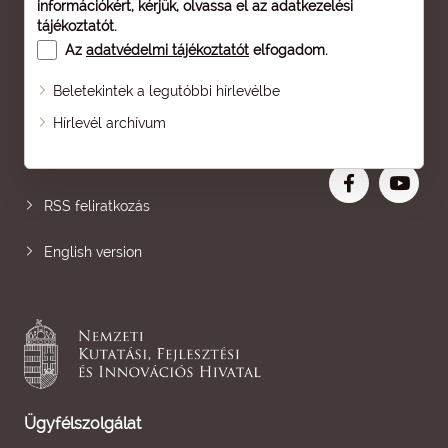
információkért, kérjük, olvassa el az
adatkezelési
tájékoztatót
.
Az
adatvédelmi tájékoztatót
elfogadom.
Beletekintek a legutóbbi hírlevélbe
Oldaltérkép
Hírlevél archívum
Nagyobb betű
RSS feliratkozás
English version
Ügyfélszolgálat