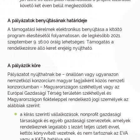
követő két éven belül megkezdődik.
A pályázatok benyújtásának határideje
A támogatási kérelmek elektronikus benyújtása a kitöltő
program élesítésétől folyamatosan, de legkésőbb 2021.
szeptember 9. 16:00 óráig lehetséges. Támogatás a
rendelkezésre álló keret erejéig nyújtható.
A pályázók köre
Pályázatot nyújthatnak be – önállóan vagy ugyanazon
nemzetközi konzorcium magyar tagjaiként közös nemzeti
konzorciumban – Magyarországon székhellyel vagy az
Európai Gazdasági Térség területén székhellyel és
Magyarországon fiókteleppel rendelkező jogi személyek az
alábbiak szerint:
a kiírás szerinti vállalkozások, nonprofit gazdasági
társaságok és egyéb gazdasági szervezetek, amelyek
rendelkeznek legalább 1 lezárt teljes üzleti évvel,
kettős könyvvitelt vezetnek, és nem tartoznak az EVA
vagy a KATA hatálya alá,