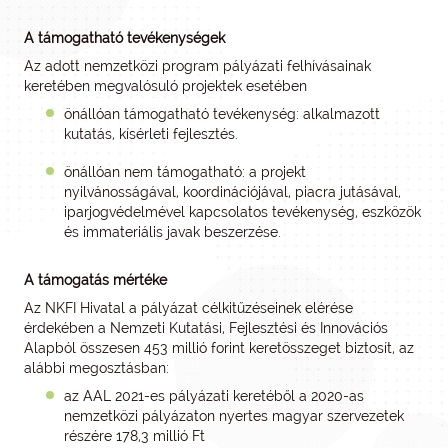
A támogatható tevékenységek
Az adott nemzetközi program pályázati felhívásainak
keretében megvalósuló projektek esetében
önállóan támogatható tevékenység: alkalmazott
kutatás, kísérleti fejlesztés.
önállóan nem támogatható: a projekt
nyilvánosságával, koordinációjával, piacra jutásával,
iparjogvédelmével kapcsolatos tevékenység, eszközök
és immateriális javak beszerzése.
A támogatás mértéke
Az NKFI Hivatal a pályázat célkitűzéseinek elérése
érdekében a Nemzeti Kutatási, Fejlesztési és Innovációs
Alapból összesen 453 millió forint keretösszeget biztosít, az
alábbi megosztásban:
az AAL 2021-es pályázati keretéből a 2020-as
nemzetközi pályázaton nyertes magyar szervezetek
részére 178,3 millió Ft