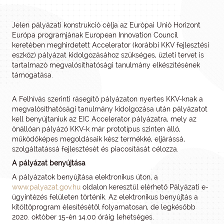
Jelen pályázati konstrukció célja az Európai Unió Horizont
Európa programjának European Innovation Council
keretében meghirdetett Accelerator (korábbi KKV fejlesztési
eszköz) pályázat kidolgozásához szükséges, üzleti tervet is
tartalmazó megvalósíthatósági tanulmány elkészítésének
támogatása.
A Felhívás szerinti rásegítő pályázaton nyertes KKV-knak a
megvalósíthatósági tanulmány kidolgozása után pályázatot
kell benyújtaniuk az EIC Accelerator pályázatra, mely az
önállóan pályázó KKV-k már prototípus szinten álló,
működőképes megoldásaik kész termékké, eljárássá,
szolgáltatássá fejlesztését és piacosítását célozza.
A pályázat benyújtása
A pályázatok benyújtása elektronikus úton, a
www.palyazat.gov.hu
oldalon keresztül elérhető Pályázati e-
ügyintézés felületen történik. Az elektronikus benyújtás a
kitöltőprogram élesítésétől folyamatosan, de legkésőbb
2020. október 15-én 14.00 óráig lehetséges.