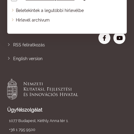
Beletekintek a legutóbbi hírlevélbe
Oldaltérkép
Hírlevél archívum
Nagyobb betű
RSS feliratkozás
English version
Ügyfélszolgálat
1077 Budapest, Kéthly Anna tér 1.
+36 1 795 9500