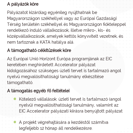
A pályázók köre
Pályázatot kizárólag egyénileg nyújthatnak be
Magyarországon székhellyel vagy az Európai Gazdasági
Térség területén székhellyel és Magyarországon fiókteleppel
rendelkező induló vállalkozások, illetve mikro-, kis- és
középvállalkozások, amelyek kettős könyvvitelt vezetnek, és
nem tartoznak a KATA hatálya alá.
A támogatható célkitűzések köre
Az Európai Unió Horizont Európa programjának az EIC
keretében meghirdetett Accelerator pályázat
kidolgozásához szükséges üzleti tervet is tartalmazó angol
nyelvű megvalósíthatósági tanulmány elkészítése
támogatható.
A támogatás egyéb fő feltételei
Kötelező vállalások: üzleti tervet is tartalmazó (angol
nyelvű) megvalósíthatósági tanulmány, valamint az
EIC Accelerator pályázati kiírásra benyújtott pályázat
A projekt végrehajtására a kezdéstől számítva
legfeljebb 12 hónap áll rendelkezésre.