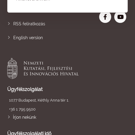
Nagyobb betű
RSS feliratkozás
English version
Ügyfélszolgálat
1077 Budapest, Kéthly Anna tér 1.
+36 1 795 9500
Írjon nekünk
Ügyfélszolgálati idő