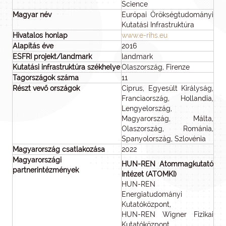
Science
Magyar név
Európai Örökségtudományi
Kutatási Infrastruktúra
Hivatalos honlap
www.e-rihs.eu
Alapítás éve
2016
ESFRI projekt/landmark
landmark
Kutatási infrastruktúra székhelye
Olaszország, Firenze
Tagországok száma
11
Részt vevő országok
Ciprus, Egyesült Királyság,
Franciaország, Hollandia,
Lengyelország,
Magyarország, Málta,
Olaszország, Románia,
Spanyolország, Szlovénia
Magyarország csatlakozása
2022
Magyarországi
HUN-REN Atommagkutató
partnerintézmények
Intézet (ATOMKI)
HUN-REN
Energiatudományi
Kutatóközpont,
HUN-REN Wigner Fizikai
Kutatóközpont,