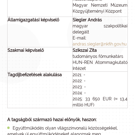
Magyar Nemzeti Múzeum
Közgyűjteményi Központ
Államigazgatási képviselő
Siegler András
magyar szakpolitikai
delegált
E-mail:
andras.siegler@nkfih.gov.hu
Szakmai képviselő
Szikszai Zita
tudományos főmunkatárs
HUN-REN Atommagkutató
Intézet
Tagdíjbefizetések alakulása
2021: -
2022: -
2023: -
2024: -
2025: 33 650 EUR (≈ 13,4
millió HUF)
A tagságból származó hazai előnyök, haszon:
Együttműködés olyan világszínvonalú közösségekkel,
amelyek új együttműködéseket alapoznak meg.