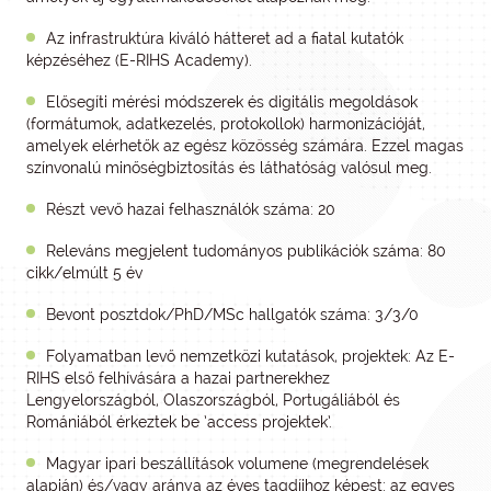
Az infrastruktúra kiváló hátteret ad a fiatal kutatók
képzéséhez (E-RIHS Academy).
Elősegíti mérési módszerek és digitális megoldások
(formátumok, adatkezelés, protokollok) harmonizációját,
amelyek elérhetők az egész közösség számára. Ezzel magas
színvonalú minőségbiztosítás és láthatóság valósul meg.
Részt vevő hazai felhasználók száma: 20
Releváns megjelent tudományos publikációk száma: 80
cikk/elmúlt 5 év
Bevont posztdok/PhD/MSc hallgatók száma: 3/3/0
Folyamatban levő nemzetközi kutatások, projektek: Az E-
RIHS első felhívására a hazai partnerekhez
Lengyelországból, Olaszországból, Portugáliából és
Romániából érkeztek be ’access projektek’.
Magyar ipari beszállítások volumene (megrendelések
alapján) és/vagy aránya az éves tagdíjhoz képest: az egyes